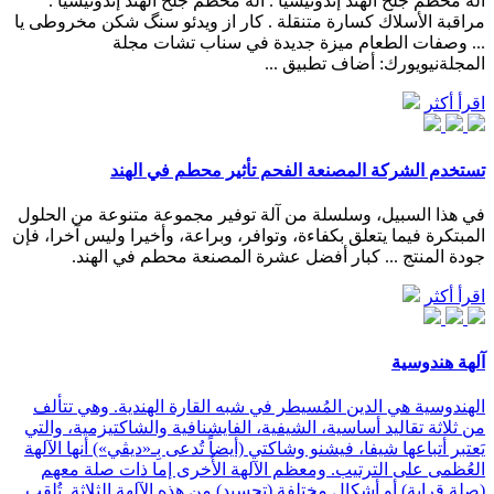
آلة محطم جلخ الهند إندونيسيا . آلة محطم جلخ الهند إندونيسيا .
مراقبة الأسلاك كسارة متنقلة . کار از ویدئو سنگ شکن مخروطی یا
... وصفات الطعام ميزة جديدة في سناب تشات مجلة
المجلةنيويورك: أضاف تطبيق ...
اقرأ أكثر
تستخدم الشركة المصنعة الفحم تأثير محطم في الهند
في هذا السبيل، وسلسلة من آلة توفير مجموعة متنوعة من الحلول
المبتكرة فيما يتعلق بكفاءة، وتوافر، وبراعة، وأخيرا وليس آخرا، فإن
جودة المنتج ... كبار أفضل عشرة المصنعة محطم في الهند.
اقرأ أكثر
آلهة هندوسية
الهندوسية هي الدين المُسيطر في شبه القارة الهندية. وهي تتألف
من ثلاثة تقاليد أساسية، الشيفية، الفايشنافية والشاكتيزمية، والتي
يَعتبر أتباعها شيفا، فيشنو وشاكتي (أيضاً تُدعى بِـ«ديڤي») أنها الآلهة
العُظمى على الترتيب. ومعظم الآلهة الأُخرى إما ذات صلة معهم
(صلة قرابة) أو أشكال مختلفة (تجسيد) من هذه الآلهة الثلاثة. تُلقب