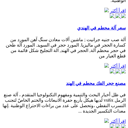
الوطنية.
اقرأ أكثر
سعر آلة محطم في الهندي
آلة صب جنيه جرانيت ; ماشین آلات معادن سنگ آهن المورد من
كسارة الحجر في ماليزيا. المورد حجر في السويد. المورد آلة طحن
في حجر محطم آلة, الحجر في الهند, الة التجليخ شكل قائمة من
قطع الغيار من
اقرأ أكثر
مصنع حجر الفك محطم في الهند
في ظل أخبار البحث والتنمية ومفهوم التكنولوجيا المتقدم ، آلة صنع
الرمل vsi6x لديها هيكل بأربع حفرة الانبعاثات والختم الخاصّ لتجنب
التسرب النفطي ،وتحصل على عدد من براءات الاحتراع الوطنية .إنها
معدات التكسير الجديدة ...
اقرأ أكثر