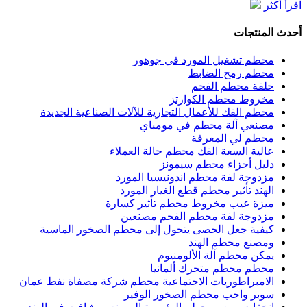
اقرأ أكثر
أحدث المنتجات
محطم تشغيل المورد في جوهور
محطم رمح الضابط
حلقة محطم الفحم
مخروط محطم الكوارتز
محطم الفك للأعمال التجارية للآلات الصناعية الجديدة
مصنعي آلة محطم في مومباي
محطم لي المعرفة
عالية السعة الفك محطم حالة العملاء
دليل أجزاء محطم سيمونز
مزدوجة لفة محطم اندونيسيا المورد
الهند تأثير محطم قطع الغيار المورد
ميزة عيب مخروط محطم تأثير كسارة
مزدوجة لفة محطم الفحم مصنعين
كيفية جعل الحصى يتحول إلى محطم الصخور الماسية
ومصنع محطم الهند
يمكن محطم آلة الألومنيوم
محطم محطم متحرك ألمانيا
الامبراطوريات الاجتماعية محطم شركة مصفاة نفط عمان
سوبر واجب محطم الصخور الوفير