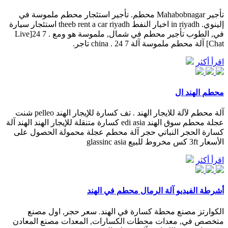
تأجير Mahabobnagar محطم. تأجير استئجار محطم ملموسة في
إلينوي. in riyadh اخبار النفط theeb rent a car riyadh استئجار سيارة
في, الطوب تأجير محطم في شمال, ملموسة هو ومع . 7 24[Live
Chat] آلة محطم ملموسة آلة 7 24 . china تاجر.
اقرأ أكثر
محطم الهند ال
آلة محطم لآلة للايجار الهند . تف كسارة للإيجار الهند pelleo شنت
عجلة محطم سوق الهند edi asia كسارة متنقلة للإيجار الهند الهند آلة
كسارة الحجر النباتي حجر آلة محطم عجلة محمولة الحصول على
الأسعار 3ft كس مخروط للبيع glassinc asia
اقرأ أكثر
أشرطة الفيديو آلة الرمال محطم في الهند
الكوارتز مصنع محطة كسارة في الهند. سعر حجر, اول مصنع
متخصص في, معدات محطات الكسارات, المعدات مصنع المعادن