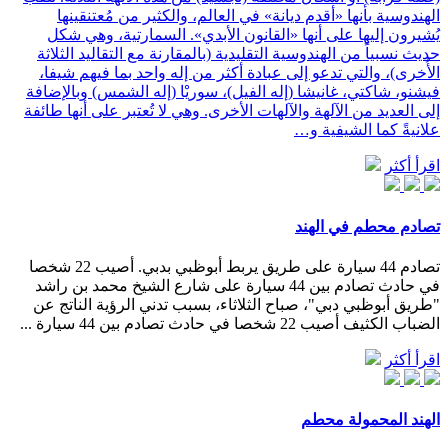
الهندوسية بأنها «أقدم ديانة» في العالم، والكثير من مُعتنقينها
يُشيرون إليها على أنها «القانون الأبدي». السمارتية، وهي شكل
حديث نسبياً من الهندوسية التقليدية (بالمقارنة مع التقاليد الثلاثة
الأُخرى)، والتي تدعو إلى عبادة أكثر من إله واحد بما فيهم شيفا،
فيشنو، شاكتي، غانيشا (إله الفيل)، سوريْا (إله الشمس) وبالإضافة
إلى العديد من الآلهة والآلهات الأخرى. وهي لا تُعتبر على أنها طائفة
علانيةً كما الشيفية و…
اقرأ أكثر
تصادم محطم في الهند
تصادم 44 سيارة على طريق يربط أبوظبي بدبي. أصيب 22 شخصا
في حادث تصادم بين 44 سيارة على شارع الشيخ محمد بن راشد
"طريق أبوظبي دبي"، صباح الثلاثاء، بسبب تدني الرؤية الناتج عن
الضباب الكثيف أصيب 22 شخصا في حادث تصادم بين 44 سيارة ...
اقرأ أكثر
الهند المحمولة محطم