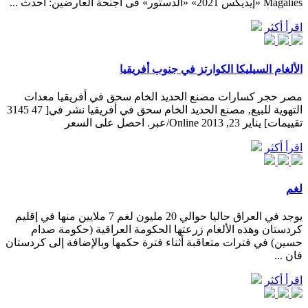
Magalies «إيديكس 2021» «الدستور» فى أجنحة العارضين: أحدث ...
اقرأ أكثر
الألغام السيليكا الكوارتز في جنوب أفريقيا
مصر حجر كسارات مصنع الحديد الخام سحق في أفريقيا معدات
التهوية للبيع, مصنع الحديد الخام سحق في أفريقيا نشر في[ 47 3145
تقييمات] يناير 23, 2013 Online/عبر. احصل على السعر
اقرأ أكثر
لغم
يوجد في العراق حاليا حوالي 20 مليون لغم 7 ملايين منها في إقليم
كردستان وهذه الألغام زرعتها الحكومة العراقية (حكومة صدام
حسين) في فترات متعاقبة أثناء فترة حكمها وبالإضافة إلى كردستان
فان ...
اقرأ أكثر