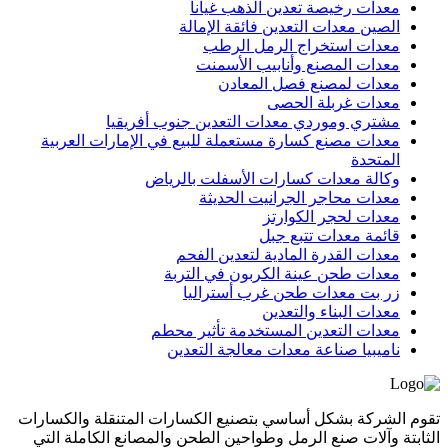
معدات رخيصة تعدين الذهب غيانا
الصين معدات التعدين فائقة الإمالة
معدات استخراج الرمل الرطب
معدات المصنع وأنابيب الأسمنت
معدات لمصنع فصل المعادن
معدات غربلة الحصى
مشتري وموردي معدات التعدين جنوب أفريقيا
معدات مصنع كسارة مستعملة للبيع في الإمارات العربية
المتحدة
وكالة معدات كسارات الأسفلت بالرياض
معدات محاجر الجرانيت الحديثة
معدات لحجر الكوارتز
قائمة معدات تتبع جبل
معدات القدرة المادية لتعدين الفحم
معدات طحن عينة الكربون في التربة
زر بت معدات طحن غرب أستراليا
معدات البناء والتعدين
معدات التعدين المستخدمة تأثير محطم
ناميبيا صناعة معدات معالجة التعدين
تقوم الشركة بشكل أساسي بتصنيع الكسارات المتنقلة والكسارات
الثابتة وآلات صنع الرمل وطواحين الطحن والمصانع الكاملة التي