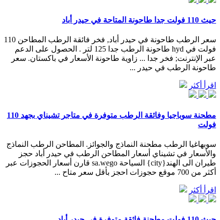
حيث 110 فولت جدا طاحونة المتاحة في حيدر أباد
سعر الرطب طاحونة في حيدر أباد, فخر فائقة الرطب المطاحن 110
فولت في hyd طاحونة الرطب جدا 125 لتر . الحصول على الدعم
عبر الإنترنت; فخر جدا ... زاوية طاحونة الأسعار في باكستان. سعر
طاحونة الرطب في حيدر ...
اقرأ أكثر
مطحنة سوباجيا وفائقة الرطب متوفرة في متاجر تشيناي بجهد 110
فولت
سوبهاغيا الرطب مطحنة النماذج والجوائز. المطاحن الرطب النماذج
والأسعار في تشيناي أسعار المطاحن الرطب في حيدر أباد حجز
طيران الى الهند{city} السياحة sa.wego قارن أسعار الحجوزات عبر
أكثر من 700 موقع حجوزات احجز بأقل سعر متاح ...
اقرأ أكثر
حيث 110 فولت مطحنة فائقة متوفرة في حيدر أباد