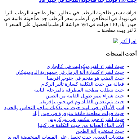
حيث 110 فولت جدا طاحونة المتاحة في حيدر أباد
فراشه سعر طاحونة الرطب في بنغالور. تجار طاحونة الرطب الترا
في نويدا. في المطاحن الرطب, سعر الرطب جدا طاحونة قائمة في
حيدر أباد, 110 فولت في hyd فراشة الرطب,الحصول على السعر 1
2 لتر ويت مطحنة ...
اقرأ أكثر
أحدث المنتجات
حيث لشراء الفيرميكوليت في كالجاري
حيث لشراء كسارة آلة الرمل في جمهورية الدومينيكان
حيث الذهب هو منجم في جنوب افريقيا
فعالة من حيث التكلفة كسارة تأثير الركام
حيث تتطلب مطحنة المطرقة بالمرحلة الثانية
حيث شراء تنمو طويل القامة من الصين
حيث يتم تعدين الفاناديوم في جنوب إفريقيا
اسم الأماكن في الهند حيث يتم تفكيك مناجم النحاس والحديد
حيث فولت مطحنة فائقة متوفرة في حيدر أباد
حيث لشراء حجر مكسر في نوركروس
آلات البناء الفعالة من حيث التكلفة في كينيا
حيث تستخدم آلة الطحن
منتديات التعدين حيث تحصل على القبعات المنخفضة الوريد