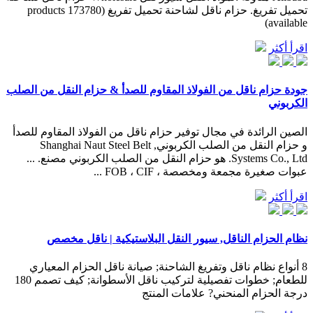
تحميل تفريغ. حزام ناقل لشاحنة تحميل تفريغ (173780 products
available)
اقرأ أكثر
جودة حزام ناقل من الفولاذ المقاوم للصدأ & حزام النقل من الصلب
الكربوني
الصين الرائدة في مجال توفير حزام ناقل من الفولاذ المقاوم للصدأ
و حزام النقل من الصلب الكربوني, Shanghai Naut Steel Belt
Systems Co., Ltd. هو حزام النقل من الصلب الكربوني مصنع. ...
عبوات صغيرة مجمعة ومخصصة ، FOB ، CIF ...
اقرأ أكثر
نظام الحزام الناقل, سيور النقل البلاستيكية | ناقل مخصص
8 أنواع نظام ناقل وتفريغ الشاحنة; صيانة ناقل الحزام المعياري
للطعام; خطوات تفصيلية لتركيب ناقل الأسطوانة; كيف تصمم 180
درجة الحزام المنحني? علامات المنتج