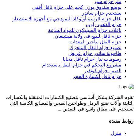
متر حزام سير
يوضع صندوق بوزن كجم على حزام ناقل أفقي
يستخدم حزام ساندر
ناقل حزام الرسم أوتوكاد النموذجي مع أجهزة الاستشعار
حزام الذهب راوب
ناقلات حزام السيليكون للمواد السائبة
حزام ناقل للبيع في ولاية ميشيغان
حزام النقل لتأجير المعدات
تصنيع حزام النقل المتحرك
طاحونة ساندر حزام عريض
رسومات نذل حزام ناقل مجانا
مشروع التحكم في حزام النقل باستخدام
الصين حزام كونفير
حزام ناقل لكسارة الحجر
تقوم الشركة بشكل أساسي بتصنيع الكسارات المتنقلة والكسارات
الثابتة وآلات صنع الرمل وطواحين الطحن والمصانع الكاملة التي
تستخدم على نطاق واسع في التعدين ...
روابط مفيدة
منزل