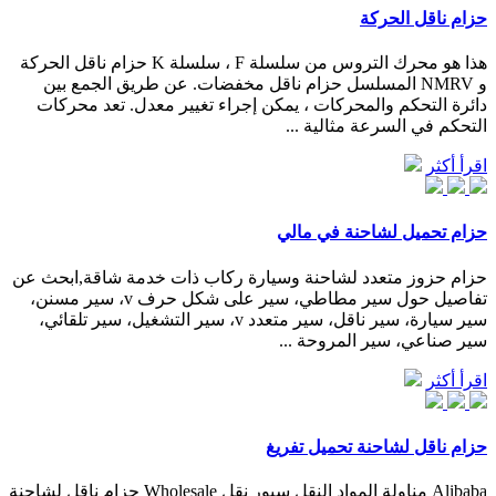
حزام ناقل الحركة
هذا هو محرك التروس من سلسلة F ، سلسلة K حزام ناقل الحركة
و NMRV المسلسل حزام ناقل مخفضات. عن طريق الجمع بين
دائرة التحكم والمحركات ، يمكن إجراء تغيير معدل. تعد محركات
التحكم في السرعة مثالية ...
اقرأ أكثر
حزام تحميل لشاحنة في مالي
حزام حزوز متعدد لشاحنة وسيارة ركاب ذات خدمة شاقة,ابحث عن
تفاصيل حول سير مطاطي، سير على شكل حرف v، سير مسنن،
سير سيارة، سير ناقل، سير متعدد v، سير التشغيل، سير تلقائي،
سير صناعي، سير المروحة ...
اقرأ أكثر
حزام ناقل لشاحنة تحميل تفريغ
Alibaba مناولة المواد النقل سيور نقل Wholesale حزام ناقل لشاحنة