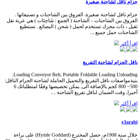
حزام ناقل لشاحنة صغيرة
حزام ناقل لشاحنة صغيرة. الفروق بين الشاحنات و تصنيفاتها .
الفروق بين الشاحنات – الشاحنة ( الجمع : شَاحِنَات ) هي عربة نقل
ثقيل ، ذات محرك تستخدم لحمل ( شحن ) البضائع . تستطيع
الشاحنات حمل جميع ...
اقرأ أكثر
ناقل الحزام لشاحنة التفريغ
Loading Conveyor Belt, Portable Foldable Loading Unloading.
بنيةمواصفات ناقل التفريغ والتحميل الحاملة لشاحنة الحزام الناقل:
500~ 800 كجم بالإضافة الى, يمكن تخصيصها وفقًا لمتطلباتك 6
أخيرا, وقت الضمان لناقل تفريغ الشاحنة …
اقرأ أكثر
e3arabi
خلال سنة 1908م، حصل المخترع (Hymle Goddard) على براءة