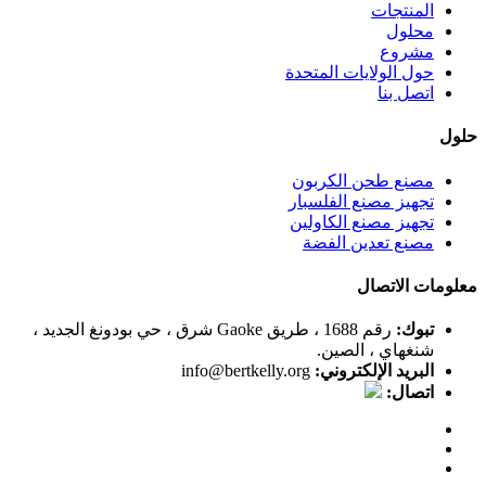
المنتجات
محلول
مشروع
حول الولايات المتحدة
اتصل بنا
حلول
مصنع طحن الكربون
تجهيز مصنع الفلسبار
تجهيز مصنع الكاولين
مصنع تعدين الفضة
معلومات الاتصال
تبوك:
رقم 1688 ، طريق Gaoke شرق ، حي بودونغ الجديد ،
شنغهاي ، الصين.
البريد الإلكتروني:
info@bertkelly.org
اتصال: