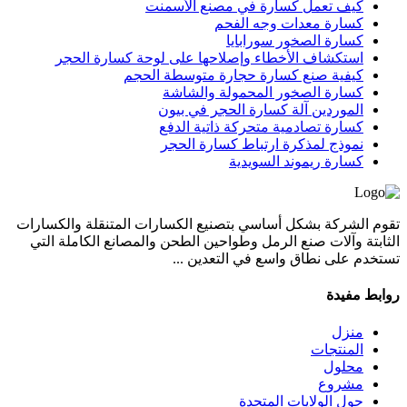
كيف تعمل كسارة في مصنع الأسمنت
كسارة معدات وجه الفحم
كسارة الصخور سورابايا
استكشاف الأخطاء وإصلاحها على لوحة كسارة الحجر
كيفية صنع كسارة حجارة متوسطة الحجم
كسارة الصخور المحمولة والشاشة
الموردين آلة كسارة الحجر في بيون
كسارة تصادمية متحركة ذاتية الدفع
نموذج لمذكرة ارتباط كسارة الحجر
كسارة ريموند السويدية
تقوم الشركة بشكل أساسي بتصنيع الكسارات المتنقلة والكسارات
الثابتة وآلات صنع الرمل وطواحين الطحن والمصانع الكاملة التي
تستخدم على نطاق واسع في التعدين ...
روابط مفيدة
منزل
المنتجات
محلول
مشروع
حول الولايات المتحدة