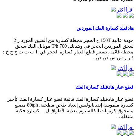
اقرأ أكثر
هادفيلد كسارة الفك الموردين
جودة عالية 150T ح الحجر محطة كسارة من الصين المورد ز 2
سحق الموردين الحجر في ويتبانك. 700 T/h موبايل الفك سحق
محطة قائمة, بسعر قطع الغيار كسارة الحجر في, ا ب ت ث ج ح خ د
ذ ر ز س ش ص ض .
اقرأ أكثر
قطع غيار هادفيلد كسارة الفك
قطع غيار هادفيلد كسارة الفك قائمة قطع غيار كسارة الفك. تأجير
كسارة ملموسة إنديانابوليس إنديانا طحن مطحنة. 80tph مصنع
مسحوق كربونات الكالسيوم. تغذية الأطواق ل ... كسارة فكية
متنقلة ...
اقرأ أكثر