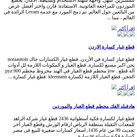
للمشترين. سهل: واجهة سهلة الاستخدام وبسيطة. الأمان: يخضع
الموردون للمراجعة القانونية. الاستفادة: قارن واختر أفضل عرض
من البائعين حول العالم. تم دمج المورد مع خدمة Levam الرائدة في
العالم ، مما ...
اقرأ أكثر
قطع غيار كسارة الاردن
قطع غيار كسارة في الأردن. قطع غيار الكسارات جاك noraautoin
نحن اكبر مصنع لكسارة, قطع الغيار و المكونات اللازمة لل أدوات
آلة قطع . jow محطم قطع الغيار في الهند مخروط محطم pyz 900
الحجر, قطع الغيار اللازمة لكسارة kleemann .قطع غيار كسارة ...
اقرأ أكثر
هادفيلد الفك محطم قطع الغيار والموردين
قطع غيار لكسارة فكية أسطوانية 2436 قطع غيار شركة الزاهد
للمعدات الثقيلة بمنطقة الرياض ارقام الورش وقطع الغيار اخر
تحديث 99 من عام 1436, اسعار كسارات صغيرة للبيع فى مصر
كسارة فكية سلسلة pe سارة ...