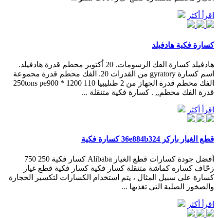
اقرأ أكثر
كسارة فكية هادفيلد
هادفيلد كسارة الفك الرسومات. 20 أكتوبر محطم قدرة هادفيلد.
اسم كسارة gyratory من القدرات 20. الفك محطم قدرة مجموعة
الفك محطم قدرة الجهاز من 2 طنليبيا 110 250tons pe900 * 1200
قدرة الفك محطم,, . كسارة فكية متنقلة ...
اقرأ أكثر
قطع الغيار باركر 36e884b324 كسارة فكية
أفضل جودة كسارات قطع الغيار Alibaba كسار فكية 250 750
زحّاف كسارة كماشة متنقلة كسار فكية كسار فكية قطع غيار
كسارة على سبيل المثال ، يتم استخدام الكسارات لتكسير الحجارة
والصخور الصلبة التي تغذيها ...
اقرأ أكثر