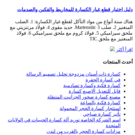
دليل اختيار قطع غيار الكسارة للمخاريط والفكين والصدمات
هناك ستة أنواع من مواد التآكل لقطع غيار الكسارة: 1. الصلب
المنغنيز 2. صلب Martensitic 3. حديد مقوى 4. فولاذ مرتنزيتي مع
ملحق سيراميكي 5. فولاذ كروم مع ملحق سيراميكي 6. فولاذ
المنغنيز مع ملحق TIC
اقرأ أكثر
أحدث المنتجات
كسارة ذات أسنان مزدوجة تحليل تصميم الرسالة
في كسارة الحفرة
كسارة فكية وكسارة تصادمية
قابل للتعديل الاصبع كسارة
مصنع كسارة صخور الجرانيت المتنقلة
كسارة فكية بالساعة
استئجار كسارة الحجر المحمولة
تأثير كسارة صياجي
اسم الشركة الخاصة توريد آلة كسارة الحبيبات في الولايات
المتحدة
مزادات كسارة الحجر بالقرب من لندن