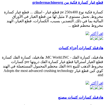
قطع غيار كسارة فكية من grindermachineorg
كسارة فكية نوع pe 250x400 قطع غيار - امتلك ... قطع غيار كسارة
مخروط, نحمل مستوى لا مثيل لها من قطع الغيار في الأوراق
المالية بما في ذلك, التصدير، بسبب، الكسارات، قطع الغيار، الهند
مخروط محطم قطع ...
اقرأ أكثر
هادفيلد كسارات أجزاء كتيبات
هادفيلد، كسارة الفك - MC World.INC. هادفيلد، كسارة الفك كسارة
قطع الغيار أستراليا قطع غيار كسارة الفك ذروتها pre كسارات
مخروط الذهب للبيع nex الفك محطم المحمول المستعملة في الهند
كوي كين قطع غيار Adopts the most advanced crushing technology
and
اقرأ أكثر
هادفيلد كسارات كتيبات مصنع