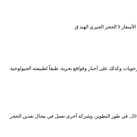
ي الهند ق
لمرجان والمنخربات والرخويات وكذلك على أحبار وقواقع بحرية. طبقاً لطبيعته الجيولوجية
تعدين عملية الحجر الجيري في الهند. تعدين الحجر الجيري في الهند البريطانية شركات التعدين العاملة في اليمن 10 تشرين الثاني (نوفمبر) 2010,, في طور التطوير، وشركة أخرى تعمل في مجال تعدين الحجر