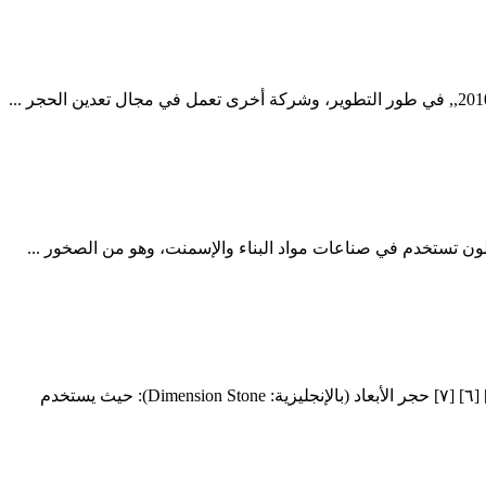
يستخدم الحجر الجيري في العديد من المجالات مثل البناء والزراعة لما يمتلكه من مزايا تجعل منه الخيار الأفضل لتلك الاستخدامات ومنها: [٢] [٦] [٧] حجر الأبعاد (بالإنجليزية: Dimension Stone): حيث يستخدم