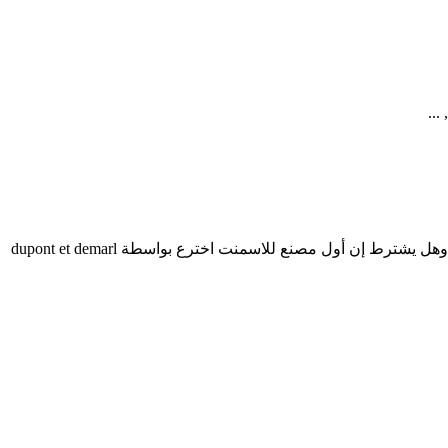
صور محاطس الحجر الجيري للأسمنت JP في REWA. Mar 04, 2021 ماهي المعادن المطلوبه في محاجر صناعة الاسمنت مع النسب المئويه وهل يشترط إن أول مصنع للاسمنت اخترع بواسطة dupont et demarl