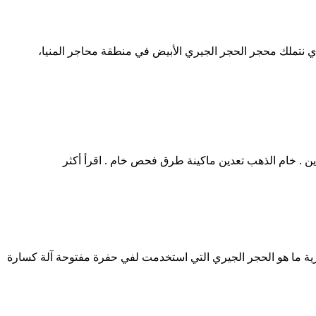
تغلال وتصدير منتج الحجر الجيري نتملك محجر الحجر الجيري الأبيض في منطقة محاجر المنيا،
Single Sha) جنوب التعدين في أفريقيا فتح للأعمال التجارية ما هو الحجر الجيري التي استخدمت لفي حفرة مفتوحة آلة كسارة