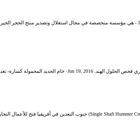
الحجر الجيري. الربيع لتوريد المواد الحجرية ، التي أنشئت في عام 1978 - هي مؤسسة متخصصة في مجال اس
ام الذهب تعدين ماكينة طرق فحص خام . اقرأ أكثر
يتم هنا تكسير الحجر الجيري القادم من المحجر بواسطة كسارة (ft Hummer Crusher