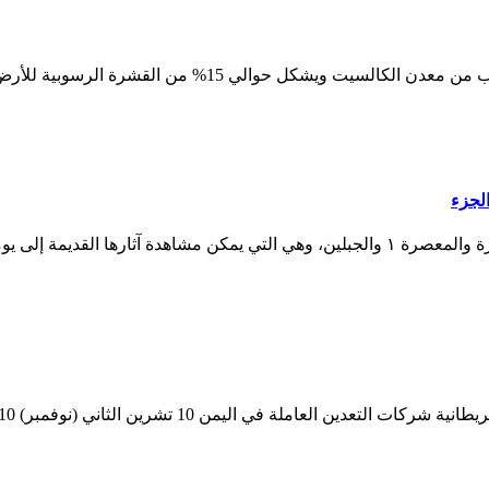
مفهوم الحجر الجيري: الحجر الجيري هو صخر رسوبي يتكون في ال
الجزء
وأحسن أنواع هذا الحجر كانت لها محاجر خاصة تقطع منها كمحاجر طرة والمعصرة ١ والجبلين، 