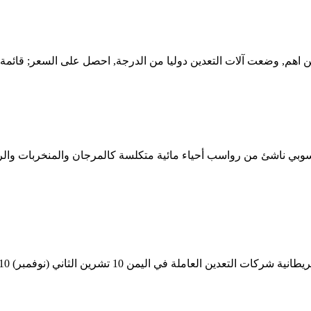
ت آلات التعدين دوليا من الدرجة, احصل على السعر; قائمة الأسعار 9 الحجر الجير
 الحجر الكلسي (يُرمز له كيميائياً CaCO 3) هو حجر رسوبي ناشئ من رواسب أحياء مائية متكلسة كا