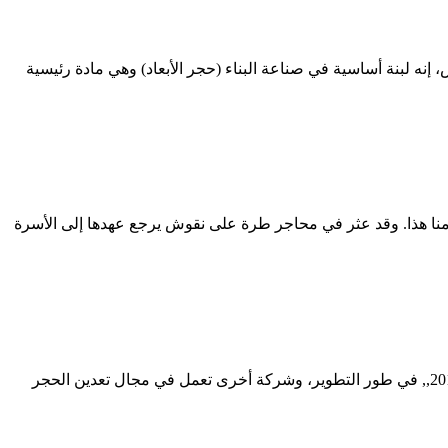
غالب من معدن الكالسيت ويشكل حوالي 15% من القشرة الرسوبية للأرض، إنه لبنة أساسية في صناعة البناء (حجر الأبعاد) وهي مادة رئيسية
وهي التي يمكن مشاهدة آثارها القديمة إلى يومنا هذا. وقد عثر في محاجر طرة على نقوش يرجع عهدها إلى الأسرة
تعدين عملية الحجر الجيري في الهند. تعدين الحجر الجيري في الهند البريطانية شركات التعدين العاملة في اليمن 10 تشرين الثاني (نوفمبر) 2010,, في طور التطوير، وشركة أخرى تعمل في مجال تعدين الحجر