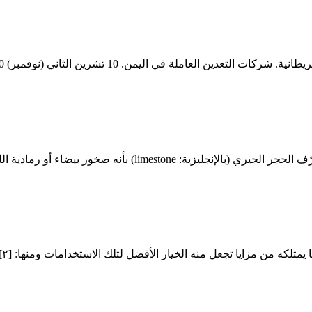
اني (نوفمبر) 2010,, في طور التطوير، وشركة أخرى تعمل في مجال تعدين الحجر ...
ن تستخدم في صناعات مواد البناء والإسمنت، وهو من الصخور ...