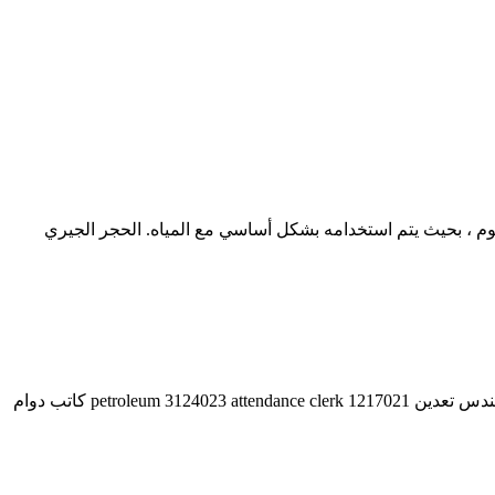
م ، بحيث يتم استخدامه بشكل أساسي مع المياه. الحجر الجيري
مناجم فورمان تعدين الحجر الجيري في الهند. مناجم التعدين الحجر الجيري فورمان في الهند مهندس جيولوجي 1217011 mining engineer مهندس تعدين 1217021 petroleum 3124023 attendance clerk كاتب دوام