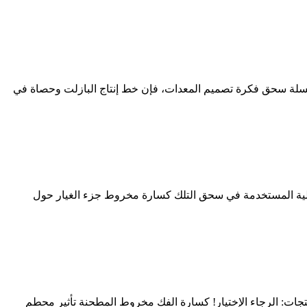
 سلسلة سحق فكرة تصميم المعدات، فإن خط إنتاج البازلت وحصاة في
أولية المستخدمة في سحق التلك كسارة مخروط جزء الغيار حول
1 ، طريق Gaoke East ، حي بودونغ الجديد ، شنغهاي ، الصين. Phone No: +86-21-58386189. Email Address: price@indh. المنتجات: الرجاء الإختيار! كسارة الفك مخروط المطحنة تأثير محطم