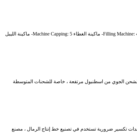
خط انتاج تعبئة المياه المعدنية: 1- ماكينة رص الزجاجات فى بداية خط الإنتاج : 2- ماكينة شطف الزجاجات Rinser Machine: 3- ماكينة التعبئة Filling Machine: 4- ماكينة الغطاء Machine Capping: 5- ماكينة الليبل
ر الشحن الجوي من اسطنبول مرتفعة ، خاصة للشحنات المتوسطة
shanghai gcm minerals co. هي مجموعة ماكينة تصنيع الرمال vsi5x. كسارة vsi5x هي عبارة عن معدات تكسير ضرورية تستخدم في تصنيع خط إنتاج الرمال ، مصنع