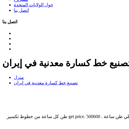
حول الولايات المتحدة
اتصل بنا
اتصل بنا
صنيع خط كسارة معدنية في إيران
منزل
تصنيع خط كسارة معدنية في إيران
[email protected] الانتاج الكلي في محجر pelleo حجر محطم 200 250 طن في خط محجر كسارة الفك سحق الفك للبيع ويشمل خط الانتاج الكلي طن ساعة . get price. 500600 طن كل ساعة من خطوط تكسير