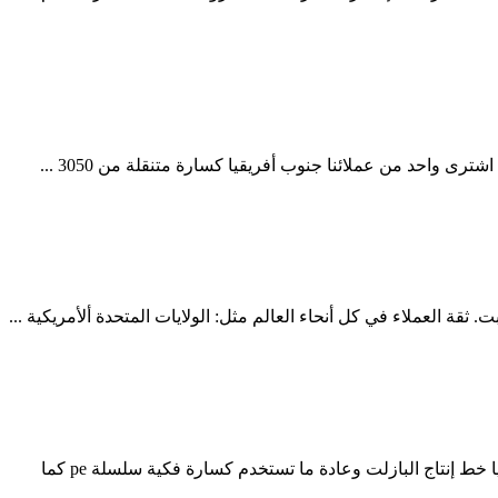
حد من عملائنا جنوب أفريقيا كسارة متنقلة من 3050 ...
تصنيع كسارة خط المعادن في إيران HTTPS. تصنيع خط كسارة المعادن في إيران المجاميع للخرسانة في نيجيريا معدات تكسير في إندونيسيا خط إنتاج البازلت وعادة ما تستخدم كسارة فكية سلسلة pe كما