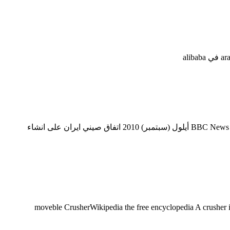
تصنيع خط كسارة المعادن في إيران تصنيع خط كسارة المعادن في إيران. الصين تمد سكك حديد عبر ايران الى العراق والمتوسط BBC News Arabic. 12 أيلول (سبتمبر) 2010 اتفاق صيني ايران على انشاء
ان. كسارة الحجر الصناعي في إيران محمول كسارة حجر في مادهوبور ساواي كسارة الحجر moveble CrusherWikipedia the free encyclopedia A crusher is a machine