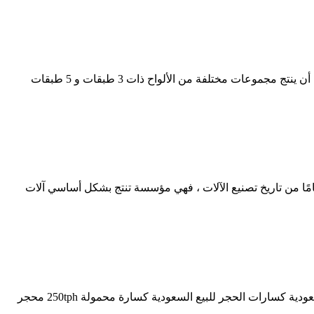
إنتاج الصفائح في مصنع الكرتون. مصنع أريانا للكرتون ، الذي يحتوي على خط إنتاج كامل للصفائح مع الفلوت B ، الفلوت C ، الفلوت E ، يمكن أن ينتج مجموعات مختلفة من الألواح ذات 3 طبقات و 5 طبقات
لجرانيت ، كسارة الخرسانة ، مطحنة الجص ، مجفف صناعي. قاعدة تصدير آلة التعدين الخضراء في الصين على نطاق واسع مع 40 عامًا من تاريخ تصنيع الآلات ، فهي مؤسسة تنتج بشكل أساسي آلات
تصنيع خط كسارة معدنية في إيران. كسارة خط إنتاج صنع الرمل pcl 1350 مورد معدات تكسير الحجارة في تشيلي كسارة فكية للبيع في السعودية كسارات الحجر للبيع السعودية كسارة محمولة 250tph محجر