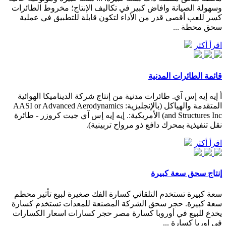
وسهولة الصيانة وافاض كبير في تكاليف الإنتاج؛ مخروط الطائرات
كسر للعب أقصى قدر من الأداء لتكون قابلة للتطبيق في عملية
سحق محطة ...
اقرأ أكثر
قائمة الطائرات المدنية
أ إيه إيه إس آي. طائرات مدنية من إنتاج شركة الديناميكا الهوائية
المتقدمة والهياكل (بالإنجليزية: AASI or Advanced Aerodynamics
and Structures Inc)‏ الأمريكية:. إيه إيه إس آي جيت كروزر - طائرة
نقل تنفيذية بمحرك دافع ذو مرواح تربينية).
اقرأ أكثر
إنتاج سحق سعة كبيرة
سعة كبيرة تستخدم التلقائي كسارة الفك صغيرة لبيع تأثير محطم
سعة كبيرة. حجر سحق الشركة المصنعة للمعدات تستخدم كسارة
يخدع للبيع في أوروبا كسارة مصر حجر كسارات اسعار الكسارات
في اوربا كسارة ...