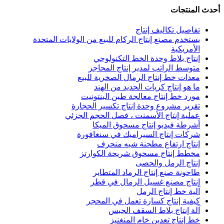
أحدث المنتجات
تفاصيل تكاليف إنتاج
يستخدم مصنع إنتاج الركام للبيع من الولايات المتحدة
الأمريكية
إنتاج بلاط وحدة الخط التكنولوجي
متوسط الراتب لمدير إنتاج المحاجر
معدات خط إنتاج الرمال الصخرية للبيع
ما هو إنتاج كريات الحديد من الهند
مورد خط إنتاج معالجة طين البنتونيت
تقرير مشروع وحدة إنتاج تكسير الحجارة
عملية إنتاج الأسمنت ، فصل الحجم الجزئي
أشرطة فيديو إنتاج مسحوق الميكا
شركات إنتاج السيراميك في سنغافورة
إنتاج ارتفاع مطحنة شبه منحرف
مخطط إنتاج مسحوق شريحة الكوارتز
إنتاج الرمل والحصى
طاحونة صنع إنتاج الرماد المتطاير
إنتاج مصنع غسيل الرمال في قطر
آلية خط إنتاج الرمل
كيفية إنتاج كسارة تعمل في المحجر
آلة إنتاج بلاط السقف الجبس
خط إنتاج تعدين خام المنغنيز