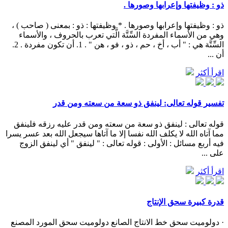
ذو : وظيفتها وإعرابها وصورها .
ذو : وظيفتها وإعرابها وصورها . * وظيفتها : ذو : بمعنى ( صاحب ) ،
وهي من الأسماء المفردة السِّتَّة الَّتي تعرب بالحروف ، والأسماء
السِّتَّة هي : " أب ، أخ ، حم ، ذو ، فو ، هن " . 1. أن تكون مفردة . 2.
أن ...
اقرأ أكثر
تفسير قوله تعالى: لينفق ذو سعة من سعته ومن قدر
قوله تعالى : لينفق ذو سعة من سعته ومن قدر عليه رزقه فلينفق
مما آتاه الله لا يكلف الله نفسا إلا ما آتاها سيجعل الله بعد عسر يسرا
فيه أربع مسائل : الأولى : قوله تعالى : " لينفق " أي لينفق الزوج
على ...
اقرأ أكثر
قدرة كبيرة سحق الإنتاج
· دولوميت سحق خط الانتاج الصانع دولوميت سحق المورد المصنع