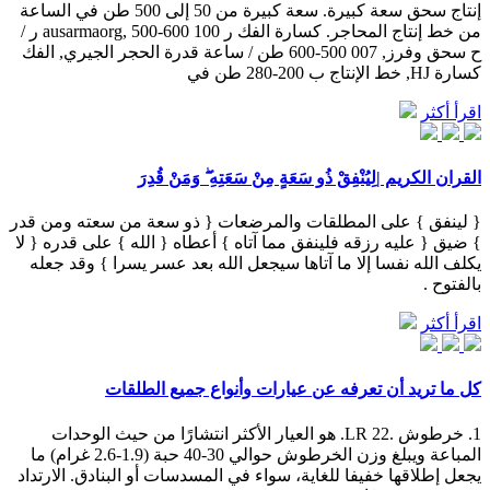
إنتاج سحق سعة كبيرة. سعة كبيرة من 50 إلى 500 طن في الساعة
من خط إنتاج المحاجر. كسارة الفك ر 100 ausarmaorg, 500-600 ر /
ح سحق وفرز, 007 500-600 طن / ساعة قدرة الحجر الجيري, الفك
كسارة HJ, خط الإنتاج ب 200-280 طن في
اقرأ أكثر
القران الكريم |لِيُنْفِقْ ذُو سَعَةٍ مِنْ سَعَتِهِ ۖ وَمَنْ قُدِرَ
{ لينفق } على المطلقات والمرضعات { ذو سعة من سعته ومن قدر
} ضيق { عليه رزقه فلينفق مما آتاه } أعطاه { الله } على قدره { لا
يكلف الله نفسا إلا ما آتاها سيجعل الله بعد عسر يسرا } وقد جعله
بالفتوح .
اقرأ أكثر
كل ما تريد أن تعرفه عن عيارات وأنواع جميع الطلقات
1. خرطوش .22 LR. هو العيار الأكثر انتشارًا من حيث الوحدات
المباعة ويبلغ وزن الخرطوش حوالي 30-40 حبة (1.9-2.6 غرام) ما
يجعل إطلاقها خفيفا للغاية، سواء في المسدسات أو البنادق. الارتداد