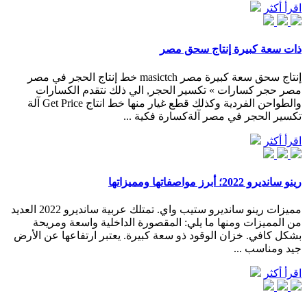
اقرأ أكثر
ذات سعة كبيرة إنتاج سحق مصر
إنتاج سحق سعة كبيرة مصر masictch خط إنتاج الحجر في مصر
مصر حجر كسارات » تكسير الحجر, الي ذلك نتقدم الكسارات
والطواحن الفردية وكذلك قطع غيار منها خط انتاج Get Price آلة
تكسير الحجر في مصر آلةكسارة فكية ...
اقرأ أكثر
رينو سانديرو 2022؛ أبرز مواصفاتها ومميزاتها
مميزات رينو سانديرو ستيب واي. تمتلك عربية سانديرو 2022 العديد
من المميزات ومنها ما يلي: المقصورة الداخلية واسعة ومريحة
بشكل كافي. خزان الوقود ذو سعة كبيرة. يعتبر ارتفاعها عن الأرض
جيد ومناسب ...
اقرأ أكثر