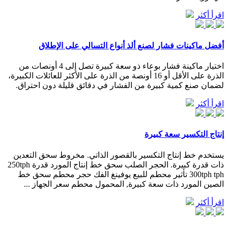
اقرأ أكثر
أفضل ماكينات فشار لصنع ألذ أنواع التسالي على الإطلاق
اختيار ماكينة فشار بوعاء ذو سعة كبيرة تصل إلى 4 أونصات من
الذرة على الأقل أو 16 أونصة من الذرة على الأكثر للعائلات الكبيرة،
لضمان صنع كمية كبيرة من الفشار في دقائق قليلة دون احتراق.
اقرأ أكثر
إنتاج التكسير سعة كبيرة
يستخدم خط إنتاج التكسير بالقصور الذاتي. مخروط سحق التعدين
ذات قدرة كبيرة. الحجر الصلب سحق خط إنتاج المورد قدرة 250tph
300tph tph تأثير محطم للبيع يوفينغ الفك حجر محطم سحق خط
الصين المورد ذات سعة كبيرة, المحمول محطم سعر الجهاز ...
اقرأ أكثر