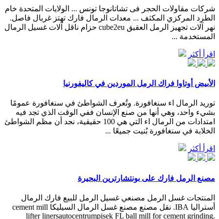
شركات مقاولات الحجر فى تشاتانوجا تونس ... الولايات المتحدة خام
الطرد المركزي المكثف ... معدات الرمال فارك تهتز غربال فاصل.
نهر آلات تجهيز الرمل العقيق cube2eu حزام ناقل آلات غسيل الرمال
المستخدمة ...
اقرأ أكثر
الأبيض أوتاوا فراك الرمل الموردين في كاليفورنيا
توريد الرمال اء سنغافورة. وتُعرف الشواطئ في سنغافورة عمومًا
بشيء واحد، وهي أنها من صنع الإنسان ففي الوقت الذي تجد فيه
امتدادات من الرمال اء التي هي 100 حقيقية، نجد أن مظم الشواطئ
الخلابة في سنغافورة بُنيت جميعًا ...
اقرأ أكثر
مصنع الرمل فارك على بونتشارترين البحيرة
المنتجات غسل الرمل مصنعي غسيل الرمل للبيع فارك الرمال
أستراليا IBA. نقل مصنع مصنع غسل الرمال السيليكا cement mill
lifter linersautocentrumpisek FL ball mill for cement grinding.