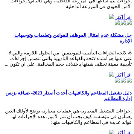
إجراءت يتم اتباعها في المزرعة الداخلية، وهي كالتالي: إجراءات
الأمن الحيوي في المزرعة الداخلية
اقرأ أكثر
حل مشكلة عدم امتثال الموظف للقوانين وتعليمات وتوجيهات
الإدارة
6- لائحة الجزاءات التأديبية للموظفين. من الحلول اللازمة والتي لا
غنى عنها هو انشاء لائحة بالقواعد التأديبية والتي تتضمن إجراءات
تأديبية معينة تختلف شدتها باختلاف حجم المخالفة، على ان تكون ...
اقرأ أكثر
دليل تشغيل المطاعم والكافيهات أحدث أصدار 2023- ضيافة بزنس
إدارة المطاعم
إجراءات التشغيل المعيارية هي عمليات معيارية توضح لأولئك الذين
يعملون في مؤسسة كيف يجب أن تتم الأمور. هذه الإجراءات لها
فوائد عديدة في المطاعم والكافيهات منها:
اقرأ أكثر