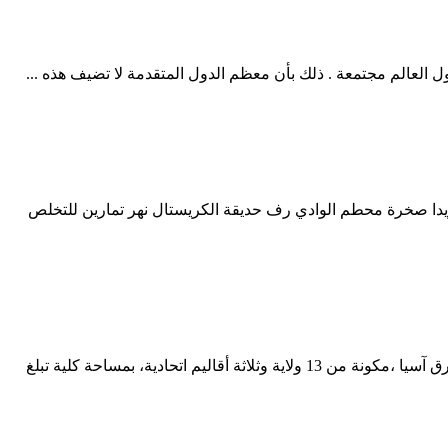
ل العالم مجتمعة . ذلك بأن معظم الدول المتقدمة لا تضيف هذه ...
وادي رف نهر الكريستال فلوريدا صخرة محطم الوادي رف حديقة الكريستال نهر تمارين للتخلص
ماليزيا. / 3.7805111°N 102.31436166667°E / 3.7805111; 102.31436166667. .my‎. ماليزيا هي دولة اتحادية ملكية دستورية تقع في جنوب شرق آسيا ،مكونة من 13 ولاية وثلاثة أقاليم اتحادية، بمساحة كلية تبلغ