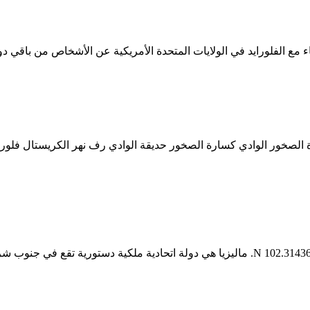
ء مع الفلورايد في الولايات المتحدة الأمريكية عن الأشخاص من باقي دو
 الصخور في نهر الكريستال Broken crisp machine. كسارة الصخور الوادي كسارة الصخور حديقة ال