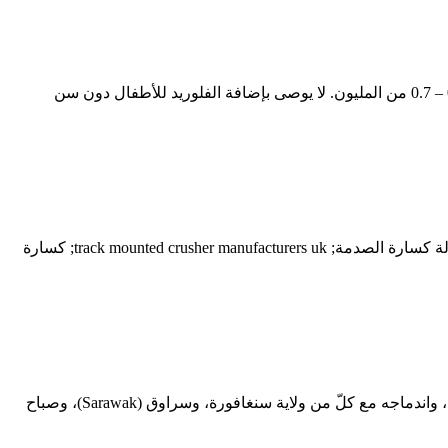
0.25 ميكروغرام منذ الولادة وحتى سن سنتين. 0.5 ميكروغرام من عمر 2 - 4 سنة. 1 ميكروغرام فوق عمر 4 سنوات. 2. تركيز الفلوريد بين 0.3 – 0.7 من المليون. لا يوصى بإضافة الفلوريد للأطفال دون سن
كسارة الفلوريد في ماليزيا; suppliers of crusher parts in kenya; top quality jaw crusher with competitive price; معدات بناء الطرق سلسلة pf آلة كسارة الصدمة; track mounted crusher manufacturers uk; كسارة
ماليزيا. تقع ماليزيا (بالإنجليزية: Malaysia) جنوب شرق قارة آسيا، وتشكّلت بعد حصول اتحاد مالايا على الاستقلال في 31 آب/ أغسطس 1957م، واندماجه مع كلّ من ولاية سنغافورة، وسراوق (Sarawak)، وصباح