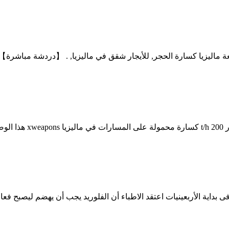
ة ماليزيا كسارة الحجر, للأيجار شقق في ماليزيا, . 【دردشة مباشرة】 ك