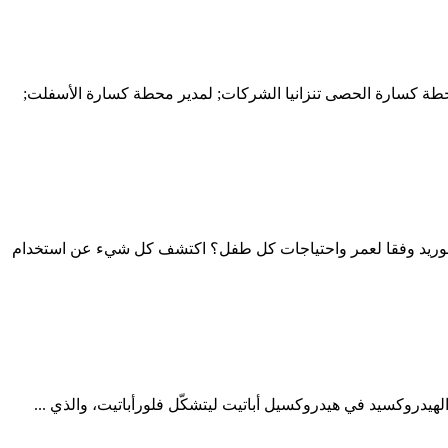
د الكهرباء; محطة كسارة الحصى تنزانيا الشركات; لمدير محطة كسارة الأسفلت;
لفلوريد وفقا لعمر واحتياجات كل طفل؟ اكتشف كل شيء عن استخدام
لهيدروكسيد في هيدروكسيل أباتيت ليتشكّل فلورأباتيت، والذي ...