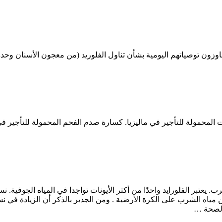
جاوزون توصياتهم اليومية بشأن تناول الفلوريد (من معجون الأسنان وحده)
المحمولة للتأجير في ماليزيا. كسارة صدم الفحم المحمولة للتأجير في
. يعتبر الفلورايد واحدًا من أكثر الأيونات تواجدا في المياه الجوفية. ن
، يعزى ذلك إلى غسل المعادن. تشكل المياه الجوفية 98% من مياه الشرب على الكرة الأرضية . ومن ال
الصحة …