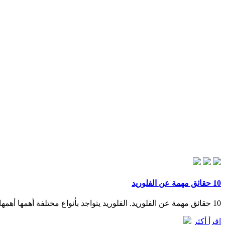
10 حقائق مهمة عن الفلوريد
10 حقائق مهمة عن الفلوريد. الفلوريد يتواجد بأنواع مختلفة أهمها أهمها فلوريد الكالسيوم (CaF) وفلوريدالصوديوم (NaF) وأمين فلوريد (AmF). و فلورة المياه تُستخدم من قبل بعض الدول لاعتقادهم أنها تحد من ...
اقرأ أكثر