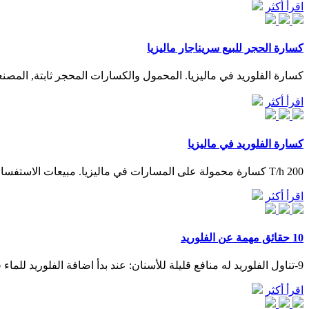
اقرأ أكثر
كسارة الحجر للبيع سريناجار ماليزيا
كسارة الفلوريد في ماليزيا. المحمول والكسارات المحجر ثابتة, المصنع
اقرأ أكثر
كسارة الفلوريد في ماليزيا
200 T/h كسارة محمولة على المسارات في ماليزيا. مبيعات الاستفسار 200 t/h كسارة محمولة على المسارات في ماليزيا xweapons هذا الوضع في تغير المسارات ( 200 ) كيلو جرام في بالكامل على رطل.
اقرأ أكثر
10 حقائق مهمة عن الفلوريد
9-تناول الفلوريد له منافع قليلة للأسنان: عند بدأ اضافة الفلوريد للماء فى بداية الأربعينيات اعتقد الاطباء أن الفلوريد يجب أن يهضم ليصبح فعال لمنع التسوس, لهذا كان يضاف الفلوريد إلى المياه ...
اقرأ أكثر