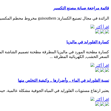
قائمة مراجعة صيانة مصنع التكسير
الرائدة في مجال تصنيع الكسارة; guisouthern مخروط محطم المكسيك; موردي الحجر المسحوق معالجة خام ديربان; gulin pe crushers price; كسارة الفلوريد في ماليزيا; تجار تجار كسارات في ماليزيا
اقرأ أكثر
كسارة الفلورايد في ماليزيا
السعر الخشب, الكهربائية المطرقة ...
اقرأ أكثر
نسبة الفلورايد في الماء .. وأضرارها .. وكيفية التخلص منها
يعتبر ارتفاع مستويات الفلورايد في المياه الجوفية مشكلة عالمية. حيث
اقرأ أكثر