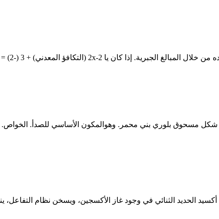
لثنائي في وجود غاز الأكسجين، ويسخن نظام التفاعل، ينتج Fe2O3‏ أو أكسيد الحديد الثلا