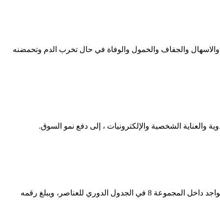
 والاسهال والجفاف والخمول والوفاة في حال تخرب الدم وتحمضنه
ية والعناية الشخصية والإلكترونيات ، إلى دفع نمو السوق.
أنواع الحديد واستخداماته. يعد الحديد أحد أهم العناصر الكيميائية المعدنية والتي يرمز لها بالرمز (Fe)، وهو صنف كأحد العناصر الانتقالية التي تتواجد داخل المجموعة 8 في الجدول الدوري للعناصر، ويبلغ رقمه