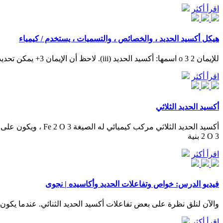
اقرأ أكثر
هيكل أكسيد الحديد ، والخصائص ، والتسميات ، يستخدم / كيمياء
للإيمان 2 o 3 اسمها: أكسيد الحديد (iii). لاحظ أن الإيمان 3+ يمكن تحديده من خلال المبالغ الجبرية. إذا كان يا 2-2x (التكافؤ المعدني) + 3 (-2) = 0. ببساطة عن طريق مسح x تحصل على التكافؤ من fe في أكسيد.
اقرأ أكثر
أكسيد الحديد الثلاثي
2 O 3 بنية
اقرأ أكثر
فيديو الدرس: خواص وتفاعلات الحديد وأكاسيده | نجوى
والآن لنلق نظرة على بعض تفاعلات أكسيد الحديد الثنائي. عندما يكون أكسيد الحديد ا‪‬
اقرأ أكثر