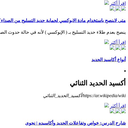
اقرأ أكثر
متى لاينصح باستخدام مادة الابوكسي لحماية حديد التسليح من الصداء؟
ينصح بعدم طلاء حديد التسليح بـ ( الإبوكسي ) لأنه في حالة حدوث الص
اقرأ أكثر
أنواع أكاسيد الحديد
أكسيد الحديد الثنائي
https://ar.wikipedia/wiki/أكسيد_الحديد_الثنائي
اقرأ أكثر
شارح الدرس: خواص وتفاعلات الحديد وأكاسيده | نجوى