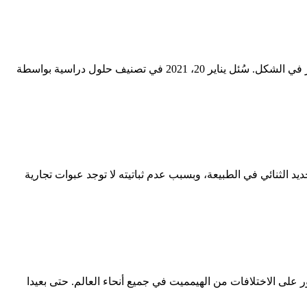
1 إجابة. يبين الشكل أدناه تفاعلَ ذرات الحديد مع جزيئات الأكسجين لإنتاج أكسيد الحديد المعروف باسم صدأ الحديد. ما نوع التفاعل الذي يظهر في الشكل. سُئل يناير 20، 2021 في تصنيف حلول دراسية بواسطة
ركب كيميائي له الصيغة FeO، ويكون على شكل مسحوق بلوري أسود. [3] [4] [5] لا يوجد أكسيد الحديد الثنائي في الطبيعة، وبسبب عدم ثباتيته لا توجد عبوات تجارية
لى الاختلافات من الهيمميت في جميع أنحاء العالم. حتى بعيدا