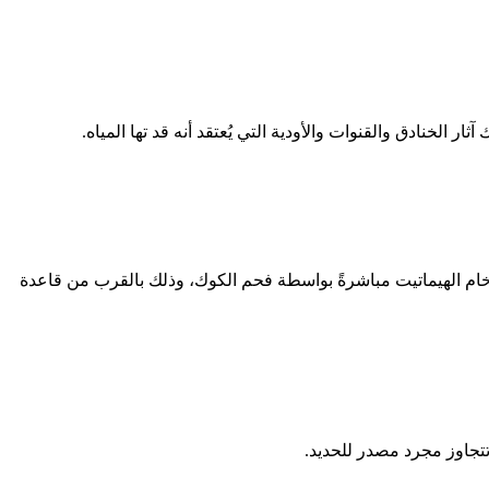
 الخنادق والقنوات والأودية التي يُعتقد أنه قد تها المياه.
لكربون، بعد أن يُختزل خام الهيماتيت بواسطة أول أكسيد الكربون: 2O 3 +3CO→ 2Fe+3CO 2. يُختزل بعض خام الهيماتيت مباشرةً بواسطة فحم الكوك، وذلك بالقرب من قاعدة
تجاوز مجرد مصدر للحديد.