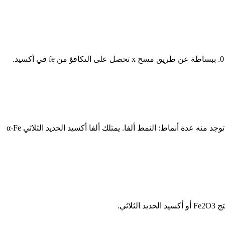
أكسيد الحديد الثلاثي مركب كيميائي له الصيغة Fe 2 O 3 ، ويكون على شكل مسحوق بلوري بني محمر. وهوالمكون الأساسي للصدأ. الخواص. توجد منه عدة أنماط: النمط ألفا. يمتلك ألفا أكسيد الحديد الثلاثي α-Fe
ثي.