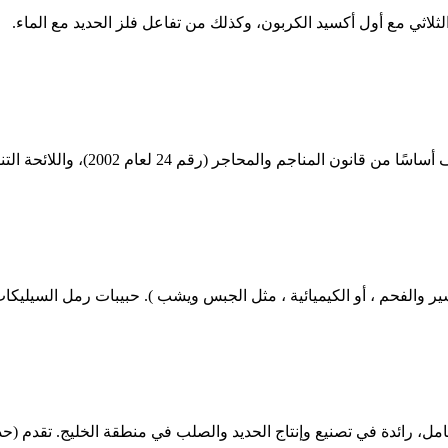
 الثلاثي مع أول أكسيد الكربون، وكذلك من تفاعل فلز الحديد مع الماء.
اللائحة التنفيذية (قرار رئيس الوزراء رقم 101 لعام 2007) واللوائح المالية ...
والفحم ، أو الكيميائية ، مثل الجبس ويشب ). حبيبات رمل السيليكات التي
مل، رائدة في تصنيع وإنتاج الحديد والصلب في منطقة الخليج. تقدم (حديد