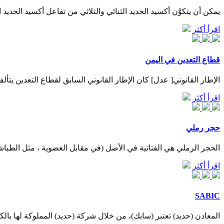
يمكن أن يتكوَّن أكسيد الحديد الثنائي والثلاثي من تفاعل أكسيد الحديد
اقرأ أكثر
قطاع التعدين في اليمن
الإطار القانوني[ عدل] كان الإطار القانوني السابق لقطاع التعدين يتألف أساسًا من قانون المناجم والمحاجر (رقم 24 لعام 2002)، و
اقرأ أكثر
حجر رملي
الحجر الرملي هي الفتاتية في الأصل (في مقابل العضوية ، مثل الطباشير 
اقرأ أكثر
SABIC
المعادن (حديد) تعتبر (سابك)، من خلال شركة (حديد) المملوكة لها بالكا