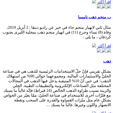
اقرأ أكثر
ب منجم ذهب ناميبيا
مثال ثاني لانهيار منجم جاء في خبر عن راديو دبنقا : 2 أبريل 2019،
وفاة (8) نساء وجرح (11) في انهيار منجم ذهب بمحلية الليرى بجنوب
كردفان ، ما يلي :
اقرأ أكثر
ذهب
بشكلٍ تقريبي فإنّ جلّ الاستخدامات الرئيسية للذهب هي في صناعة
الحليّ والاستثمارات المالية، ومجموعهما حوالي 90% من استهلاك
الذهب؛ في حين أنّ 10% المتبقية يدخل فيها الذهب في المجالات
المختلفة مثل الصناعات الإلكترونية والتطبيقات الطبية. الحلي
والزينة بسبب طراوة الذهب الخالص (24 قيراط) فإنّه غالباً ما يسبك
مع فلزّات أخرى للاستخدام في صناعة الحليّ، ممّا يغيّر من الخواص
بشكلٍ عام مثل ميّزات القساوة والقدرة على السحب ونقطة
الانصهار واللون وغيرها. غالباً ما يسبك …