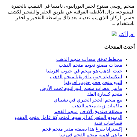
منجم روسي مفتوح لحفر اليورانيوم، ناميبيا في التنقيب بالحفرة
المفتوحة، تزال الأغطية الفوقية عن طريق الحفر والتفجير لكشف
جسم الركاز، الذي يتم تعدينه بعد ذلك بواسطة التفجير والحفر
باستخدام ...
اقرأ أكثر
أحدث المنتجات
مخطط تدفق معدات منجم الذهب
معدات مصنع تعويم منجم الذهب
حيث الذهب هو منجم في جنوب افريقيا
لينكسفيلد جنوب أفريقيا منجم الذهب
للبيع منجم فحم جنوب افريقيا
ما هي معدات منجم اليورانيوم تحت الأرض
منجم كسارة الفك
بيع منجم الحجر الجيري في تشيناي
ماكينات زينة منجم الذهب
منطقة صندوق الادخار منجم الفحم
الرسوم المتحركة الرسوم المتحركة عامل منجم الذهب
قصاصات فنية
إكستراتا يفرغ هذا بصفته مدير منجم فحم
ما هي اهميه منجم الفحم في سا