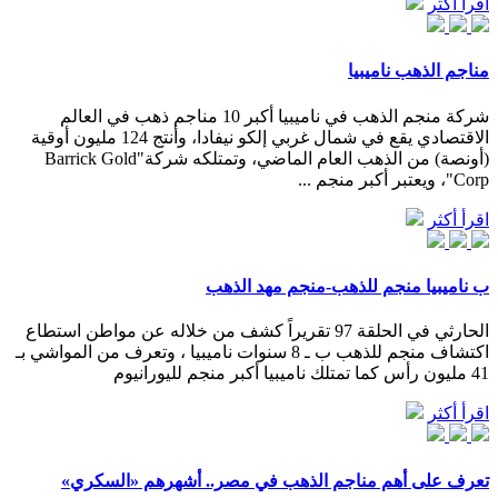
اقرأ أكثر
مناجم الذهب ناميبيا
شركة منجم الذهب في ناميبيا أكبر 10 مناجم ذهب في العالم
الاقتصادي يقع في شمال غربي إلكو نيفادا، وأنتج 124 مليون أوقية
(أونصة) من الذهب العام الماضي، وتمتلكه شركة"Barrick Gold
Corp"، ويعتبر أكبر منجم ...
اقرأ أكثر
ب ناميبيا منجم للذهب-منجم مهد الذهب
الحارثي في الحلقة 97 تقريراً كشف من خلاله عن مواطن استطاع
اكتشاف منجم للذهب ب ـ 8 سنوات ناميبيا ، وتعرف من المواشي بـ
41 مليون رأس كما تمتلك ناميبيا أكبر منجم لليورانيوم
اقرأ أكثر
تعرف على أهم مناجم الذهب في مصر.. أشهرهم «السكري»