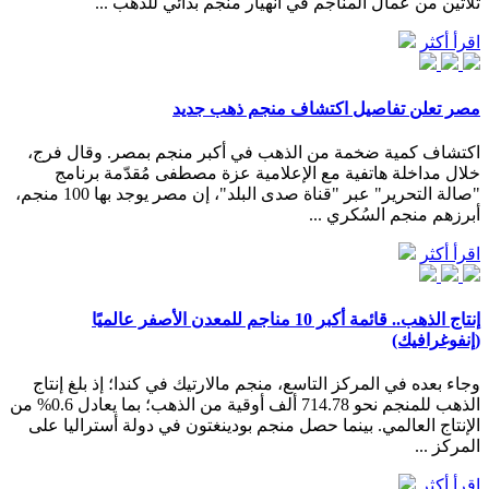
ثلاثين من عمال المناجم في انهيار منجم بدائي للذهب ...
اقرأ أكثر
مصر تعلن تفاصيل اكتشاف منجم ذهب جديد
اكتشاف كمية ضخمة من الذهب في أكبر منجم بمصر. وقال فرج،
خلال مداخلة هاتفية مع الإعلامية عزة مصطفى مُقدّمة برنامج
"صالة التحرير" عبر "قناة صدى البلد"، إن مصر يوجد بها 100 منجم،
أبرزهم منجم السُكري ...
اقرأ أكثر
إنتاج الذهب.. قائمة أكبر 10 مناجم للمعدن الأصفر عالميًا
(إنفوغرافيك)
وجاء بعده في المركز التاسع، منجم مالارتيك في كندا؛ إذ بلغ إنتاج
الذهب للمنجم نحو 714.78 ألف أوقية من الذهب؛ بما يعادل 0.6% من
الإنتاج العالمي. بينما حصل منجم بودينغتون في دولة أستراليا على
المركز ...
اقرأ أكثر