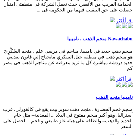
الحمامة القريب من الأقصر، حيث تعمل الشركة فى منطقتى امتياز
حصلت على حق التنقيب فيهما من الحكومة فى ...
اقرأ أكثر
Nawachabu منجم الذهب ، ناميبيا
منجم ذهب جديد في ناميبيا. مناجم فى مرسى علم . منجم السُكَّرِيْ
هو منجم ذهب في منطقة جبل السكري ماتحتاج إلي قانون تعديني
جديد دردشة مباشرة كل ما تريد معرفته عن مناجم الذهب فى مصر
كم
اقرأ أكثر
ناميبيا منجم الذهب
منجم فحم الحضارة . منجم ذهب سوبر بيت يقع في كالغورلي، غرب
أستراليا. وهو أكبر منجم مفتوح في البلاد ... المعدنية– مثل خام
الحديد والذهب– والطاقة على هيئة غاز طبيعي و فحم ... احصل على
السعر