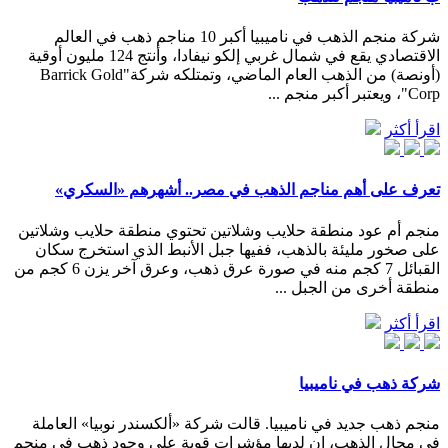
شركة منجم الذهب في ناميبيا أكبر 10 مناجم ذهب في العالم
الاقتصادي يقع في شمال غربي إلكو نيفادا، وأنتج 124 مليون أوقية
(أونصة) من الذهب العام الماضي، وتمتلكه شركة"Barrick Gold
Corp"، ويعتبر أكبر منجم ...
اقرأ أكثر
تعرف على أهم مناجم الذهب في مصر.. أشهرهم «السكري»
منجم أم عود منطقة حلايب وشلاتين تحتوي منطقة حلايب وشلاتين
على صخور مليئة بالذهب، ففيها جبل الأنبط الذي استخرج سكان
القبائل 7 كجم منه في صورة عرق ذهب، وعرق آخر يزن 6 كجم من
منطقة أخرى من الجبل ...
اقرأ أكثر
شركة ذهب في ناميبيا
منجم ذهب جديد في ناميبيا. قالت شركة «ألكسندر نوبيا» العاملة
فى مجال الذهب، إن لديها مؤشرات قوية على وجود ذهب فى منجم