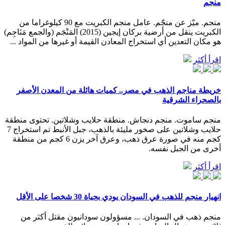
منجم
منجم. ميّز عن منجّم. عامل منجم الكبريت مع 90 كيلوغراما من
الكبريت ينقل من أرضية بركان إيجين (2015) المَنْجَم (والجمع مَنَاجِم)
هو مكان التعدين أي استخراج المعادن القيمة أو غيرها من المواد ...
اقرأ أكثر
خريطة مناجم الذهب في مصر.. كميات هائلة من المعدن الأصفر
بالصحراء الشرقية
منجم ساموت. منجم دنجاش. منطقة حلايب وشلاتين. تحتوى منطقة
حلايب وشلاتين على صخور مليئة بالذهب، جبل الأنبط تم استخراج 7
كجم منه في صورة عرق ذهب، وعرق آخر يزن 6 كجم من منطقة
أخرى من الجبل نفسه.
اقرأ أكثر
انهيار منجم للذهب في السودان يودي بحياة 30 شخصا على الأقل
منجم ذهب في السودان. ... مسؤولون سودانيون مقتل أكثر من