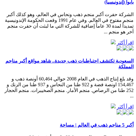
بابوا (إندونيسيا)
الشركة حفرت أكبر منجم ذهب ونحاس في العالم، وهو كذلك أكبر
منجم مفتوح في العالم. وفي عام 1991 وقعت الحكومة الإندونيسية
تمديداً لمدة 30 عاماً إضافية للشركة التي ما لبثت أن حفرت منجم
آخر هو منجم ...
اقرأ أكثر
السعودية تكتشف احتياطيات ذهب جديدة.. شاهد مواقع أكبر مناجم
المملكة
وقد بلغ إنتاج الذهب في العام 2008 حوالي 60,464 أونصة ذهب و
154,467 اونصة فضة و 922 طنا من النحاس و 937 طنا من الزنك و
252 طنا من الرصاص. منجم الأمار. منجم الصخيبرات. منجم الحجار
...
اقرأ أكثر
أكبر 5 مناجم ذهب في العالم | مساحة