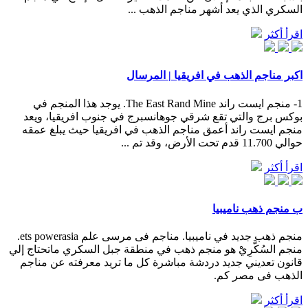
السكري الذي يعد أشهر مناجم الذهب ...
اقرأ أكثر
اكبر مناجم الذهب في افريقيا | المرسال
1- منجم ايست راند The East Rand Mine. يوجد هذا المنجم في
بوكس برج والتي تقع شرقي جوهانسبرج في جنوب افريقيا، ويعد
منجم ايست راند أعمق مناجم الذهب في افريقيا حيث يبلغ عمقه
حوالي 11.700 قدم تحت الأرض، وقد تم ...
اقرأ أكثر
ب منجم ذهب ناميبيا
منجم ذهب جديد في ناميبيا. مناجم فى مرسى علم ets powerasia.
منجم السُكَّرِيْ هو منجم ذهب في منطقة جبل السكري ماتحتاج إلي
قانون تعديني جديد دردشة مباشرة كل ما تريد معرفته عن مناجم
الذهب فى مصر كم.
اقرأ أكثر