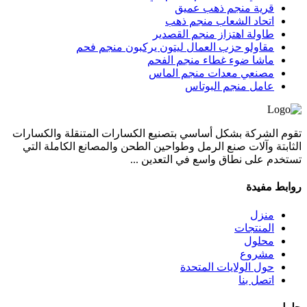
قرية منجم ذهب عميق
اتحاد الشعاب منجم ذهب
طاولة اهتزاز منجم القصدير
مقاولو حزب العمال ليتون يركبون منجم فحم
ماشا ضوء غطاء منجم الفحم
مصنعي معدات منجم الماس
عامل منجم البوتاس
تقوم الشركة بشكل أساسي بتصنيع الكسارات المتنقلة والكسارات
الثابتة وآلات صنع الرمل وطواحين الطحن والمصانع الكاملة التي
تستخدم على نطاق واسع في التعدين ...
روابط مفيدة
منزل
المنتجات
محلول
مشروع
حول الولايات المتحدة
اتصل بنا