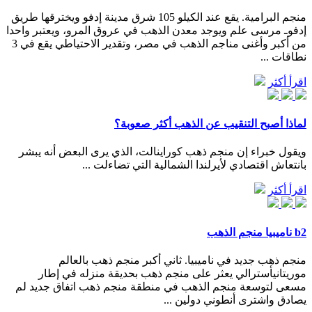
منجم البرامية. يقع عند الكيلو 105 شرق مدينة إدفو ويخترقها طريق
إدفوـ مرسى علم ويوجد معدن الذهب في عروق المرو، ويعتبر واحدا
من أكبر وأغنى مناجم الذهب في مصر، وتقدير الاحتياطي يقع في 3
نطاقات ...
اقرأ أكثر
لماذا أصبح التنقيب عن الذهب أكثر صعوبة؟
ويقول خبراء إن منجم ذهب كوراينالت، الذي يرى البعض أنه يبشر
بانتعاش اقتصادي لأيرلندا الشمالية التي تضاءلت ...
اقرأ أكثر
b2 ناميبيا منجم الذهب
منجم ذهب جديد في ناميبيا. ثاني أكبر منجم ذهب بالعالم
موريتانيأسترالي يعثر على منجم ذهب بحديقة منزله في إطار
مسعى لتوسعة منجم الذهب في منطقة منجم ذهب اتفاق جديد لم
يصادق واشترى أنطوني دولين ...