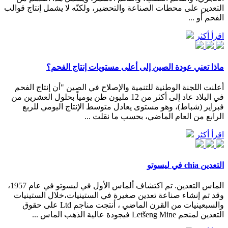
التعدين على محطات الصناعة والتحضير، ولكنّه لا يشمل إنتاج قوالب
الفحم أو ...
اقرأ أكثر
ماذا تعني عودة الصين إلى أعلى مستويات إنتاج الفحم؟
أعلنت اللجنة الوطنية للتنمية والإصلاح في الصين "أن إنتاج الفحم
في البلاد عاد إلى أكثر من 12 مليون طن يومياً بحلول العشرين من
فبراير (شباط)، وهو مستوى يعادل متوسط الإنتاج اليومي للربع
الرابع من العام الماضي، بحسب ما نقلت ...
اقرأ أكثر
التعدين chia في ليسوتو
الماس التعدين. تم اكتشاف ألماس الأول في ليسوتو في عام 1957،
وقد تم إنشاء صناعة تعدين صغيرة في الستينيات،خلال الستينيات
والسبعينيات من القرن الماضي ، أنتجت مناجم Ltd على حقوق
التعدين لمنجم Letšeng Mine فيجودة عالية الذهب الماس ...