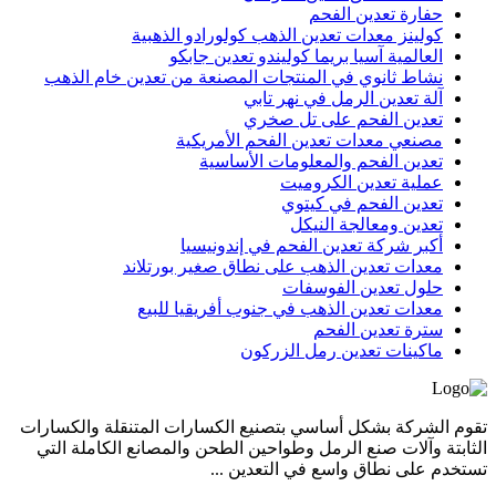
حفارة تعدين الفحم
كولينز معدات تعدين الذهب كولورادو الذهبية
العالمية آسيا بريما كوليندو تعدين جابكو
نشاط ثانوي في المنتجات المصنعة من تعدين خام الذهب
آلة تعدين الرمل في نهر تابي
تعدين الفحم على تل صخري
مصنعي معدات تعدين الفحم الأمريكية
تعدين الفحم والمعلومات الأساسية
عملية تعدين الكروميت
تعدين الفحم في كيتوي
تعدين ومعالجة النيكل
أكبر شركة تعدين الفحم في إندونيسيا
معدات تعدين الذهب على نطاق صغير بورتلاند
حلول تعدين الفوسفات
معدات تعدين الذهب في جنوب أفريقيا للبيع
سترة تعدين الفحم
ماكينات تعدين رمل الزركون
تقوم الشركة بشكل أساسي بتصنيع الكسارات المتنقلة والكسارات
الثابتة وآلات صنع الرمل وطواحين الطحن والمصانع الكاملة التي
تستخدم على نطاق واسع في التعدين ...