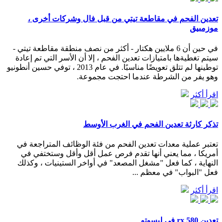
تعدين الفحم في مقاطعة تيتي من قبل فال وشركات أخرى ،
موزمبيق
في حين أن 6 ملايين هكتار - أكثر من نصف منطقة مقاطعة تيتي -
سيتم تغطيةها بامتيازات تعدين الفحم ، إلا أن الأسر التي تم إعادة
توطينها لم تتلق تعويضًا مناسبًا. في عام 2013 ، توفي حسين أنطونيو
وهو يفر من الشرطة عندما احتجت مجموعة.
اقرأ أكثر
تذكر كارثة تعدين الفحم في الغرب الأوسط
تعتبر عملية معدات تعدين الفحم من فئة الوظائف المتراجعة في
أمريكا ، مما يعني أنها تقدم فرص عمل أقل وأقل وستختفي في
النهاية ، كما فعل "مشغل المصعد" في أواخر الستينيات ، وكذلك
فعل "البواب" في معظم ...
اقرأ أكثر
تعدين rx 580 في ليسوتو