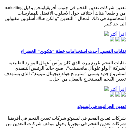
تعدين شركات تعدين الفحم في جنوب أفريقياونحن وكيل marketting
من و طبعا ً هناك أختلاف حول الاسلوب الافضل للممارسات
المحاسبية فى ذلك المجال " التعدين "و لكن هناك أسلوبين مقبولين
الى حد كبير
اقرأ أكثر
نفايات الفحم.. أحدث استخدامات خطة "بتكوين" الخضراء
نفايات الفحم. غريغ بيرد، الذي كان يرأس أعمال الموارد الطبيعية
لشركة "أبولو غلوبال مانجمينت"، أصبح حالياً الرئيس التنفيذي
لمشروعٍ جديد يسمى "سترونج هولد ديجيتال مينينغ"، الذي يستهدف
تعدين الفحم المستخرج بالفعل، من أجل ...
اقرأ أكثر
تعدين الجرانيت في ليسوتو
شركات تعدين الفحم في ليسوتو شركات تعدين الفحم في أفريقيا
شركات تعدين الفحم في نيجيريا وحول موقف شركات التعدين من