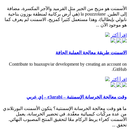
الأسمنت هو مزيج من الجير مثل القرميد والآجر المكسرة، مضافة
إلى الطين. la pouzzolane (هي أرض بركانية لمنطقة بوزون بناحية
نابولي بإيطاليا)، وهذا مستعمل كثيرا كمزيج، الاسمنت لم يعرف كما
هو موجود الآن ...
اقرأ أكثر
الاسمنت طريقة معالجة العملية الجافة
Contribute to huaxupv/ar development by creating an account on
GitHub.
اقرأ أكثر
وقت معالجة الخرسانة الإسمنتية – e3arabi – إي عربي
ما هو وقت معالجة الخرسانة الإسمنتية؟ يتكون الأسمنت البورتلاندي
من عدة مركّبات كيميائية معقّدة. في تحضير الخرسانة، يعمل
الأسمنت كغراء يربط الركام معًا لتحقيق المنتج المصبوب النهائي.
تحقق ...