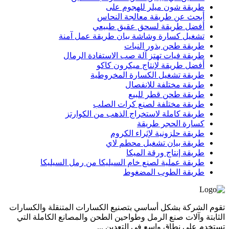
طريقة شون ميلر للهجوم على
أبحث عن طريقة معالجة النحاس
أفضل طريقة لسحق عقيق طبيعي
تشغيل كسارة وشاشة بيان طريقة عمل آمنة
طريقة طحن بذور النبات
طريقة فيات تهتز آلة صب الاستفادة الرمال
أفضل طريقة لإنتاج ميكرون كاكو
طريقة تشغيل الكسارة المخروطية
طريقة مختلفة للانفصال
طريقة طحن قطر للبيع
طريقة مختلفة لصنع كرات الصلب
طريقة كاملة لاستخراج الذهب من الكوارتز
كسارة الحجر طريقة
طريقة حلزونية لإثراء الكروم
طريقة بيان تشغيل محطم لاي
طريقة إنتاج ورقة الميكا
طريقة عملية لصنع خام السيليكا من رمل السيليكا
طريقة الطوب المضغوط
تقوم الشركة بشكل أساسي بتصنيع الكسارات المتنقلة والكسارات
الثابتة وآلات صنع الرمل وطواحين الطحن والمصانع الكاملة التي
تستخدم على نطاق واسع في التعدين ...