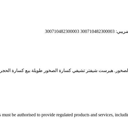
يفتر طويلة Mobile Crusher. مجموع كسارة الصخور. هيرست شيفتر تشيفي كسارة الصخور طوي