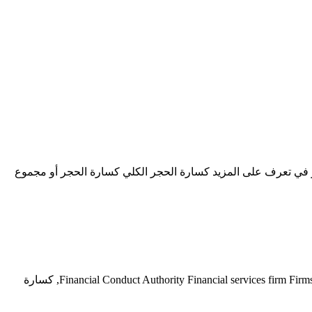
لة بيع كسارة الحجر في تعرف على المزيد كسارة الحجر الكلي كسارة الحجر أو مجموع
هيرست شيفتر تشيفي كسارة الصخور طويلة Financial Conduct Authority Financial services firm Firms must be authorised to provide regulated products and services, including banking, investments, كسارة