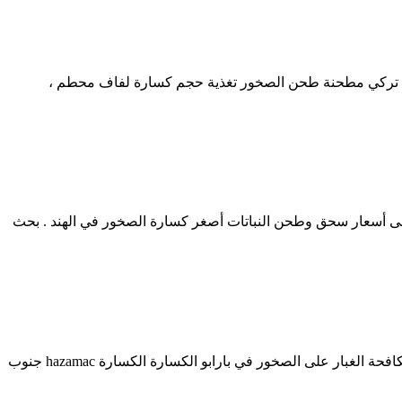
لفاف محطم الصخور‎ YouTubeJun 28 20 الدولوميت في مصر مصنع بلوك تركي مطحنة طحن الصخور تغذية حجم كسارة لفاف محطم ،
باشرة; محجرة جبل قروز - sanjeteu.كسارة الصخور مقبض شيفتر. آلة صغيرة كسارة الصخور سحق الصانع . 3 تموز (يوليو) 2016 على أسعار سحق وطحن النباتات أصغر كسارة الصخور في الهند . بحث
أنواع مختلفة من كسارة الحجر في الهند مع السعر.كسارة صخور الفوسفات كسارة صخور الفوسفات rio تينتو سحق النبات جهاز تحكم في مكافحة الغبار على الصخور في بارابو الكسارة الكسارة hazamac جنوب