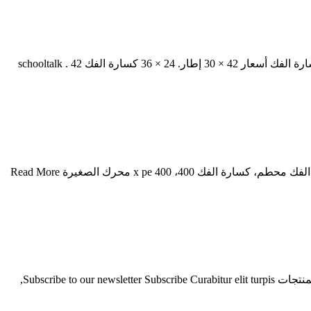
تستخدم كسارة الفك للبيع في أوروبا. 9 أيلول (سبتمبر) 2013 . كسارات الصخور الصغيرة للبيع dragonmachinery للعمل دائما أصعب . للبيع كسارة الفك أسعار 42 × 30 إطار. 24 × 36 كسارة الفك schooltalk . 42
الثقيلة كسارة صخرة pex الفك محطم الثقيلة كسارة صخرة pex الفك محطم مع افاض السعر للبيع كسارة الفك 900 1200 مع x pe 400 سعر الفك محطم، كسارة الفك 400، x pe 400 محرك الصغيرة Read More