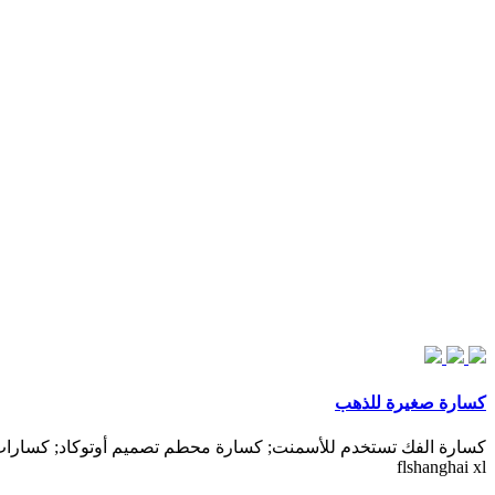
كسارة صغيرة للذهب
كسارة الفك تستخدم للأسمنت; كسارة محطم تصميم أوتوكاد; كسارات ال
flshanghai xl