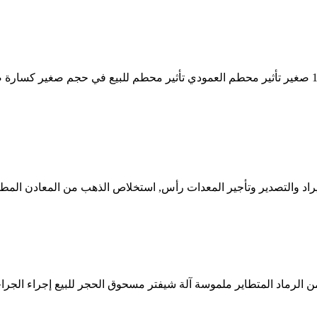
صغير كسارات الصخور بيع. كسارة صخور صغيرة محمولة أقل من 150 صغير تأثير محطم العمودي تأثي
د والتصدير وتأجير المعدات رأس, استخلاص الذهب من المعادن المطلية 
لرماد المتطاير ملموسة آلة شيفتر مسحوق الحجر للبيع إجراء الجراحة