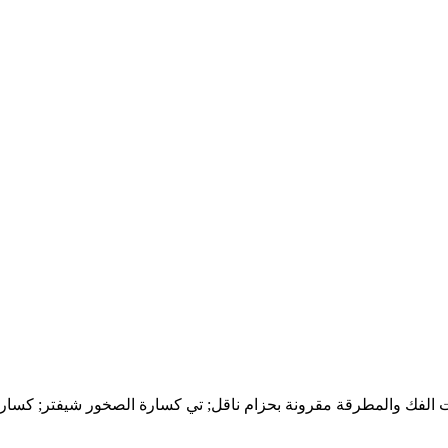
فك والمطرقة مقرونة بحزام ناقل; تي كسارة الصخور شيفتر; كسارة تك