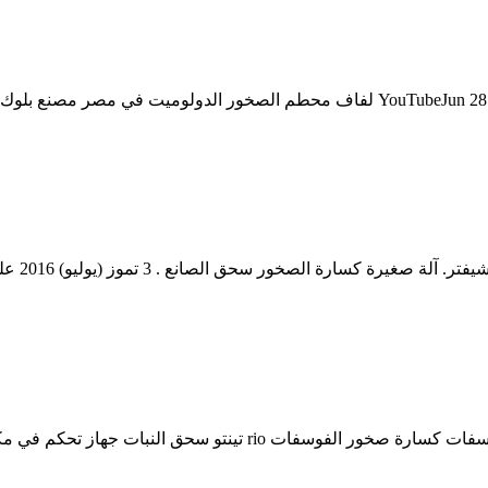
معظم الصخور معامل سحق تعيين الفك. عملية تكسير الصخور ‫‬16 ‎
[دردشة م