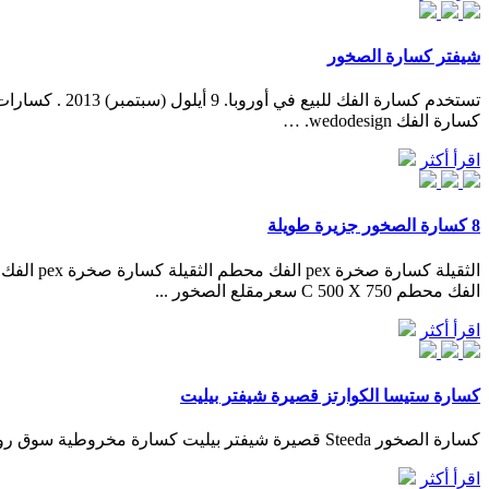
شيفتر كسارة الصخور
كسارة الفك wedodesign. …
اقرأ أكثر
8 كسارة الصخور جزيرة طويلة
الفك محطم C 500 X 750 سعرمقلع الصخور ...
اقرأ أكثر
كسارة ستيسا الكوارتز قصيرة شيفتر بيليت
كسارة الصخور Steeda قصيرة شيفتر بيليت كسارة مخروطية سوق روسيا نموذج CSB طحن الجرانيت كسارة وسائل الإعلام آلة محطم 2F المنتجات Subscribe to our newsletter Subscribe Curabitur elit turpis,
اقرأ أكثر