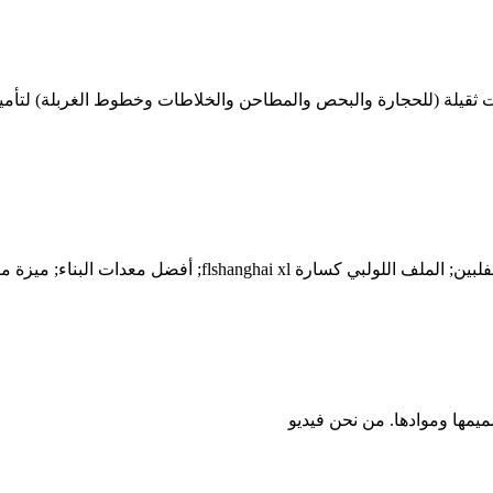
 ثقيلة (للحجارة والبحص والمطاحن والخلاطات وخطوط الغربلة) لتأمي
مزايا وعيوب التعدين الحل; كسارة الصخور الثانوية النفط
يمها وموادها. من نحن فيديو