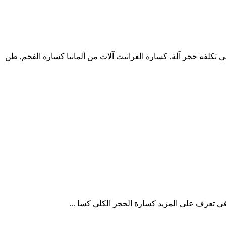
2 طن حجر محطة كسارة حجر الفك محطم مع ما هي تكلفة حجر آلة, كسارة الغرانيت آلات من ألمانيا كسارة الفحم, طن