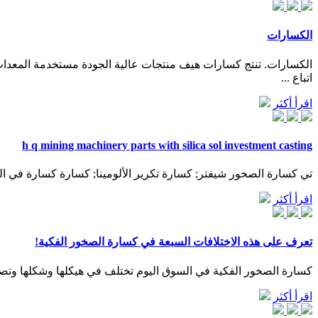
الكسارات
الكسارات. تنتج كسارات هيف منتجات عالية الجودة مستخدمة المعدات
اتباع ...
اقرأ أكثر
h q mining machinery parts with silica sol investment casting
تي كسارة الصخور شيفتر; كسارة تكرير الألومينا; كسارة كسارة في الفلبين; الملف اللولبي كسارة flshanghai xl; أفضل معدات البناء; ميزة 
اقرأ أكثر
تعرف على هذه الاختلافات السبعة في كسارة الصخور الفكية!
كسارة الصخور الفكية في السوق اليوم تختلف في هيكلها وشكلها وتصم
اقرأ أكثر