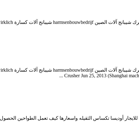
Crusher Jun 25, 2013 (Shanghai machine
يبنغ جعل الطاحن آلة الطاحن للايجار أوديسا تكساس الثقيله واسعارها كيف تعمل ال