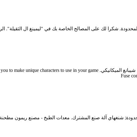
ودة. شكرا لك على المصالح الخاصة بك في "ليمينغ ال الثقيلة". الرجا
شنغهاي آلات صنع شيبانغ المشترك المحدودة شيبانغ شنغهاي شنغهاي شيبانغ الميكانيكي.  game
Fuse co
دودة; شنغهاي آلة صنع المشترك. معدات الطبخ - مصنع ريمون مطحنة 