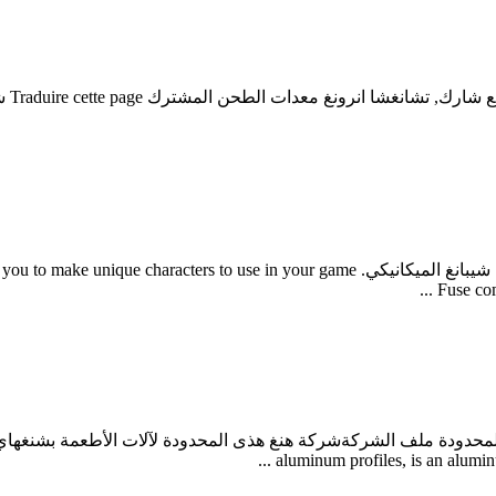
شيبن
شنغهاي آلات صنع شيبانغ المشترك المحدودة شيبانغ شنغهاي شنغهاي شيبانغ الميكانيكي.  game
Fuse com
aluminum profiles, is an aluminum