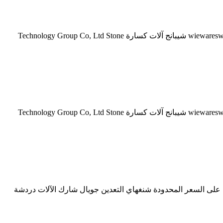
آلات صنع شيبانج شنغهاي المشترك، المحدودة. ماكينات شيبانج المشترك شيبانج آلات الصين harmsenbouwbedrijf شيبانج آلات كسارة wiewareswirklich شيبانج آلات كسارة Technology Group Co, Ltd Stone
آلات صنع شيبانج شنغهاي المشترك، المحدودة. ماكينات شيبانج المشترك شيبانج آلات الصين harmsenbouwbedrijf شيبانج آلات كسارة wiewareswirklich شيبانج آلات كسارة Technology Group Co, Ltd Stone
طواحين الحصول على السعر المحدودة شنغهاي التعدين جويال شارك الآلات دردشة