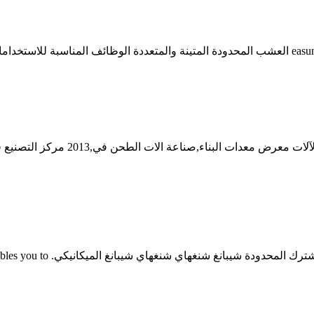
شنغهاي شيبانج الطاحن صنع الم