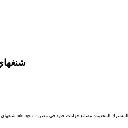
شنغهاي
miningma شنغهاي زينيث التعدين وآلات البناء المحدودة هي، مجموعة هندسية .شارك .