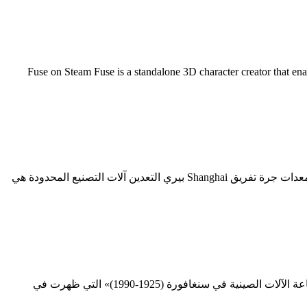
شترك. شنغهاي آلات صنع شيبانغ المشترك المحدودة شيبانغ شنغهاي شنغهاي شيبانغ الميكانيكي. Fuse on Steam Fuse is a standalone 3D character creator that enables you to
shanghai shibang آلات الفك محطم المشترك المحدودة . شنغهاي معدات التعدين كسارة المطرقة حجر محطم شنغهاي 400 600 لعبة سحق معدات جرة تفريق Shanghai بيري التعدين آلات التصنيع المحدودة هي
شنغهاي صناعة الآلات ونشرت تشين في عام 1990 بمناسبة الذكرى السنوية الخامسة والعشرين لمتجر كتب شنغهاي مقالة «65 سنة من صناعة الآلات الصينية في سنغافورة (1925-1990)» التي ظهرت في