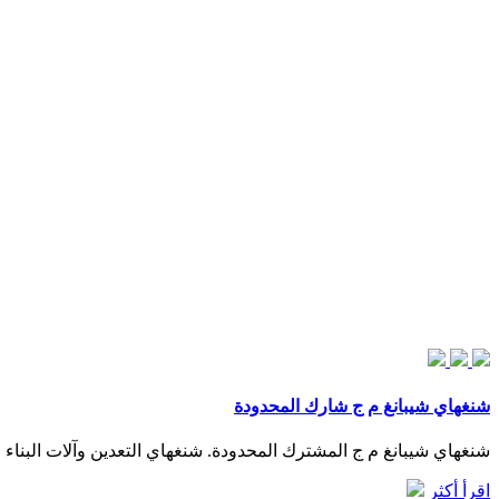
شنغهاي شيبانغ م ج شارك المحدودة
شنغهاي شيبانغ م ج المشترك المحدودة. شنغهاي التعدين وآلات البناء المشترك المحدودة مصانع خزانات حديد في مصر, c
اقرأ أكثر