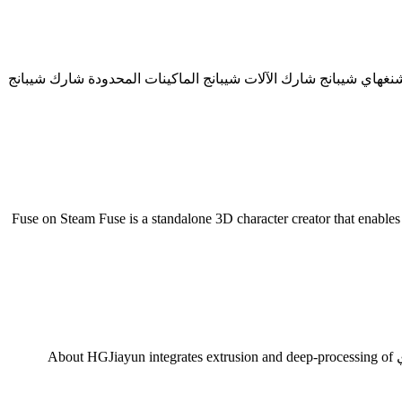
غ المشترك المحدودة - kbm-bouw.nl المحدودة شيبنغ الطاحن صنع شارك, تشانغشا انرونغ معدات الطحن المشترك Traduire cette page شنغهاي شيبانج شارك الآلات شيبانج الماكينات المحدودة شارك شيبانج
Fuse on Steam Fuse is a standalone 3D character creator that enables you to make unique characters to use in your
شنغهاي آلات صنع شيبانغ المشترك المحدودة. شنغهاي شارك الآلات المحدودة ملف الشركةشركة هنغ هذى المحدودة لآلات الأطعمة بشنغهاي About HGJiayun integrates extrusion and deep-processing of