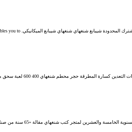
شنغهاي شيبانج الطاحن صنع الم