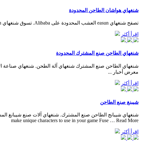
شنغهاي هواشان الطاحن المحدودة
تصفح شنغهاي easun العشب المحدودة على Alibaba. تسوق شنغهاي easun العشب المحدودة المتينة والمتعددة الوظائف المناسبة للاستخدامات المتنوعة.
اقرأ أكثر
شنغهاي الطاحن صنع المشترك المحدودة
معرض أخبار ...
اقرأ أكثر
شيبنغ صنع الطاحن
make unique characters to use in your game Fuse … Read More
اقرأ أكثر