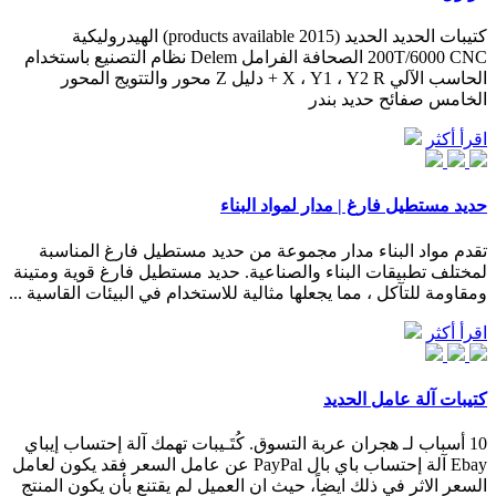
كتيبات الحديد الحديد (2015 products available) الهيدروليكية
200T/6000 CNC الصحافة الفرامل Delem نظام التصنيع باستخدام
الحاسب الآلي X ، Y1 ، Y2 R + دليل Z محور والتتويج المحور
الخامس صفائح حديد بندر
اقرأ أكثر
حديد مستطيل فارغ | مدار لمواد البناء
تقدم مواد البناء مدار مجموعة من حديد مستطيل فارغ المناسبة
لمختلف تطبيقات البناء والصناعية. حديد مستطيل فارغ قوية ومتينة
ومقاومة للتآكل ، مما يجعلها مثالية للاستخدام في البيئات القاسية ...
اقرأ أكثر
كتيبات آلة عامل الحديد
10 أسباب لـ هجران عربة التسوق. كُتَـيبات تهمك آلة إحتساب إيباي
Ebay آلة إحتساب باي بال PayPal عن عامل السعر فقد يكون لعامل
السعر الاثر في ذلك ايضاً، حيث ان العميل لم يقتنع بأن يكون المنتج