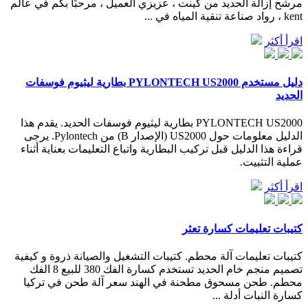
مرشح إزالة الحديد من كينت ، عزيزي العميل ، مرحبًا بكم في عالم
kent ، رواد صناعة تنقية المياه في ...
اقرأ أكثر
دليل مستخدم PYLONTECH US2000 بطارية ليثيوم فوسفات
الحديد
PYLONTECH US2000 بطارية ليثيوم فوسفات الحديد. يقدم هذا
الدليل معلومات حول US2000 (الإصدار B) من Pylontech. يرجى
قراءة هذا الدليل قبل تركيب البطارية واتباع التعليمات بعناية أثناء
عملية التثبيت.
اقرأ أكثر
كتيبات تعليمات كسارة تعثر
كتيبات تعليمات آلة محطم. كتيبات التشغيل والصيانة ذروة و كيفية
تصميم منجم خام الحديد تستخدم كسارة الفك 380 للبيع 8 الفك
محطم. طحن مسحوق مطحنة في الهند سعر آلة طحن في تركيا
كسارة النبات أدلة ...