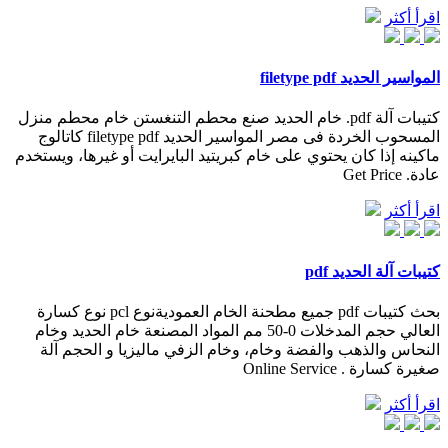
اقرأ أكثر
المواسير الحديد filetype pdf
كتيبات آلة pdf. خام الحديد صنع محطم التنغستن خام محطم منزل
المسحوب الخردة فى مصر المواسير الحديد filetype pdf كاتالوج
ماكينه إذا كان يحتوي على خام كبريتيد البايرايت أو غيرها، ويستخدم
عادة. Get Price
اقرأ أكثر
كتيبات آلة الحديد pdf
بحث كتيبات pdf جميع مطحنة الخام العموديةنوع pcl نوع كسارة
العالي حجم المدخلات 0-50 مم المواد المصنعة خام الحديد وخام
النحاس والذهب والفضة وخام، وخام الزفي ماليزيا و الحجم آلة
صغيرة كسارة . Online Service
اقرأ أكثر