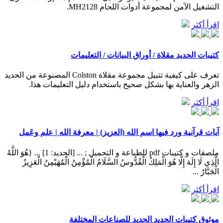
التشغيل الآمن لمجموعة أدوات اللحام MH2128.
اقرأ أكثر
كتيبات الحديد مقلاة / أوراق البيانات / التعليمات
تعرف على كيفية تتبيل مجموعة مقلاة Colston المصنوعة من الحديد
الزهر والعناية بها بشكل صحيح باستخدام دليل التعليمات هذا.
اقرأ أكثر
آيات قرآنية ورد فيها اسم الله (العزيز) | معرفة الله | علم وعَمل
ملصقات و كتيبات pdf للطباعة و التحميل ; ... [الحديد: 1] ... {هُوَ اللَّهُ
الَّذِي لَا إِلَهَ إِلَّا هُوَ الْمَلِكُ الْقُدُّوسُ السَّلَامُ الْمُؤْمِنُ الْمُهَيْمِنُ الْعَزِيزُ
الْجَبَّارُ ...
اقرأ أكثر
موثوق كتيبات الحديد الحديد للصناعات المختلفة