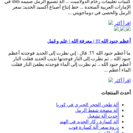
كتيبات تعليمات رخام الدولاميت ... آلة تصنيع الرمل صممه sbm في
الإمارات العربية المتحدة ... خط إنتاج أصباغ أكسيد الحديد; سعر
الرمل والحصى في دوماجويتي ...
اقرأ أكثر
أعظم جنود الله !!! | معرفة الله | علم وعَمل
ما أعظم جنود الله ؟؟. قال : إني نظرت إلى الحديد فوجدته أعظم
جنود الله ،. ثم نظرت إلى النار فوجدتها تذيب الحديد فقلت النار
أعظم جنود الله ،. ثم نظرت إلى الماء فوجدته يطفئ النار فقلت
الماء أعظم ...
اقرأ أكثر
أحدث المنتجات
آلة طحن الحجر الجيري في كوريا
آلة مضخة شفط الرمل
أحدث آلة تشغيل
آلة كسارة ركاز الحديد في الهند
ذروة سعر آلة كسارة فوب
آلة طاحونة بوس