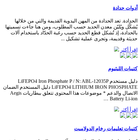
أدوات حدادة
الحدادة. تعد الحدادة من المهن اليدوية القديمة والتي من خلالها
يُشكّل ويُليّن معدن الحديد حسب المطلوب، ومن هنا جاءت تسميتها
بالحدادة، إذ تُشكل قطع الحديد حسب رغبة الحدّاد باستخدام آلات
حديثة وقديمة، وتجرى عملية تشكيل ...
اقرأ أكثر
كتيبات الليثيوم
دليل مستخدم LiFEPO4 Iron Phosphate P / N: ABL-12035P
LiFEPO4 LITHIUM IRON PHOSPHATE دليل المستخدم الضمان
الاتصال والدعم * موضوعات هذا المحتوى تتعلق ببطاريات Aegis
Battery Li-ion …
اقرأ أكثر
كتيبات تعليمات رخام الدولاميت