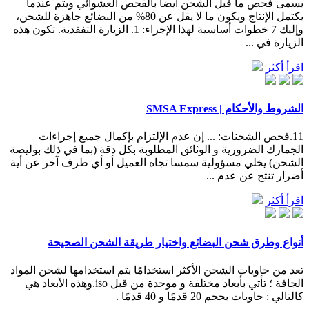
يسمى فحص ما قبل الشحن أيضاً بالفحص العشوائي ويتم عندما
يكتمل الإنتاج ويكون ما لا يقل عن 80% من البضائع جاهزة للشحن،
وإليك 7 خطوات أساسية لهذا الإجراء: 1. الزيارة التفقدية. تكون هذه
الزيارة في ...
اقرأ أكثر
الشروط والأحكام | SMSA Express
11.فحص الشحنات: ... إن عدم الإلتزام بإكمال جميع إجراءات
الجمارك الضرورية و الوثائق المطلوبة بكل دقة (بما في ذلك بوليصة
الشحن) يخلي مسؤولية سمسا تجاه العميل أو أي طرف آخر عن أية
أضرار تنتج عن عدم ...
اقرأ أكثر
أنواع وطرق شحن البضائع واختيار طريقة الشحن الصحيحة
تعد من حاويات الشحن الأكثر استخدامًا يتم استخدامها لشحن المواد
الجافة ؛ تأتي بأبعاد مختلفة و موحدة من قبل iso.وهذه الأبعاد هي
كالتالي : حاويات بحجم 20 قدمًا و 40 قدمًا .