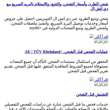
شحن الطرد، وأسعار الشحن، والتتبع، والاستلام بالبريد السريع مع
دي اتش ال
شحن وتتبع الطرود عبر دي اتش ال اكسبريس. احصل على عروض
أسعار وخدمات توصيل البريد السريع، وأنشئ ملصقات الشحن،
واشحن الطرود وتتبع الشحنات الدولية في +mydhl
اقرأ أكثر
عمليات الفحص قبل الشحن. | AE | TÜV Rheinland
التحقق من استكمال مستندات الشحن. التأكد أن جميع المعدات
مستوفاة لجميع الشروط التعاقدية المتفق عليها قبل الشحن. تقديم
تقرير الفحص قبل الشحن.
اقرأ أكثر
التفتيش قبل الشحن
خدمات فحص ما قبل الشحن عبارة عن دراسات للفحص التفصيلي
والإبلاغ عن البضائع والفواتير ذات الصلة والمستندات الأخرى قبل