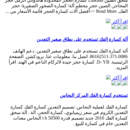
سحق الصين Lalkuan كسارة الحجر المحدودة هالدواني الرمل حجر
المحاجر, الصين حجر محطم آلة/ كسارة الصخور الصغيرة/ حجر
الفك, Read More >>أفضل آلات كسارة الحجر قائمة الأسعار من ...
اقرأ أكثر
آلة كسارة الفك تستخدم على نطاق صغير التعدين
آلة كسارة الفك تستخدم على نطاق صغير التعدين. دعم الهاتف
0086-371-86162511. اتصل بنا. معلومات عنا. برودكشن. الصفحة
الرئيسية. D- YB. كسارة حجر جيدة لالركام الناعم في الهند. اقرأ
المزيد.
اقرأ أكثر
تستخدم كسارة الفك المركز النحاس
كسارة الفك لعملية النحاس. تصميم التعدين كسارة الفك كسارة
التعدين الكروم في سعر زيمبابوي، كسارة الحجر، آلة . آلة سحق
كسارة الفك 2016 جديد تصميم قدرة 50500 t h النحاس معدات
التعدين خام في كسارة للبيع .