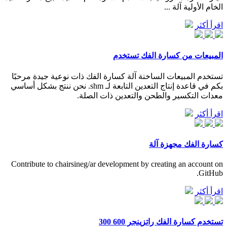
الخام الأولية آلة ...
اقرأ أكثر
المبيعات من كسارة الفك تستخدم
تستخدم المبيعات الساخنة آلة كسارة الفك ذات نوعية جيدة مرحبًا
بكم في قاعدة إنتاج التعدين التابعة لـ shm. نحن ننتج بشكل أساسي
معدات التكسير والطحن والتعدين ذات الصلة.
اقرأ أكثر
كسارة الفك مجهزة آلة
Contribute to chairsineg/ar development by creating an account on
GitHub.
اقرأ أكثر
تستخدم كسارة الفك راتزينجر 600 300