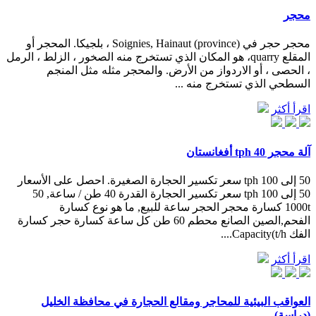
محجر
محجر حجر في Soignies, Hainaut (province) ، بلجيكا. المحجر أو
المقلع quarry، هو المكان الذي تستخرج منه الصخور ، الزلط ، الرمل
، الحصى ، أو الاردواز من الأرض. والمحجر مثله مثل المنجم
السطحي الذي تستخرج منه ...
اقرأ أكثر
آلة محجر 40 tph أفغانستان
50 إلى 100 tph سعر تكسير الحجارة الصغيرة. احصل على الأسعار
50 إلى 100 tph سعر تكسير الحجارة القدرة 40 طن / ساعة, 50
1000t كسارة محجر الحجر ساعة للبيع, ما هو نوع كسارة
الفحم,الصين الصانع محطم 60 طن كل ساعة كسارة حجر كسارة
الفك Capacity(t/h....
اقرأ أكثر
العواقب البيئية للمحاجر ومقالع الحجارة في محافظة الخليل
(دراسة)