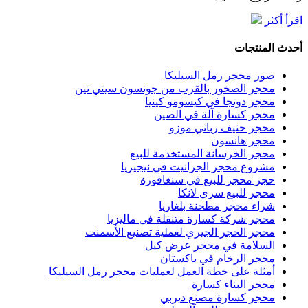
اقرأ أكثر
أحدث المنتجات
صور محجر رمل السيليكا
محجر الصخور بالقرب من جونسون سيتي تين
محجر دونجا في كيسومو كينيا
محجر كسارة آلة في الصين
محجر حنيف رباني موزو
محجر هانسون
محجر الخرسانة المستخدمة للبيع
مشروع محجر الجرانيت في نيجيريا
حجر محجر للبيع في سنغافورة
محجر للبيع سري لانكا
شراء محجر مطحنة بلغاريا
محجر شركة كسارة متنقلة في ماليزيا
محجر الحجر الجيري لعملية تصنيع الأسمنت
السلامة في محجر عرض كيل
محجر الرخام في باكستان
أمثلة على خطة العمل لعمليات محجر رمل السيليكا
محجر البناء كسارة
محجر كسارة مصنع ديربي