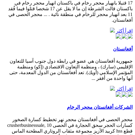
17 قتيلا بانهيار محجر رخام في باكستان انهيار محجر رخام في
باكستان قالت الشرطة إن ما لا يقل عن 17 شخصا قتلوا فيما فُقد
11 بعد انهيار محجر للرخام في منطقة نائية . ... محجر الحصى في
أفغانستان.
اقرأ أكثر
أفغانستان
جمهورية أفغانستان هي عضو في رابطة دول جنوب آسيا للتعاون
الإقليمي (سارك) ، ومنظمة التعاون الاقتصادي (إكو) ومنظمة
المؤتمر الإسلامي (أويك). تعد أفغانستان من الدول المعدمة، حتى
أنها واحدة من أفقر ...
اقرأ أكثر
الشركات أفغانستان محجر الرخام
محجر الحصى في أفغانستان محجر نهر تخطيط كسارة الصخور
كسارات الحجر سحق الحجارة في الحصى crusherbusinesssale, 10
قطع hss كربيد الأزيز مجموعة مثقاب الروتاري المطحنة الماس