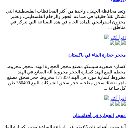
وتعد محافظة الخليل، واحدة من أكثر المحافظات الفلسطينية التي
تشكل ثقلاً حقيقياً في صناعة الحجر والرخام الفلسطيني، وتعتبر
مخزون استراتيجي للمادة الخام في هذه الصناعة التي تتركز في
مناطق ...
اقرأ أكثر
محجر حجارة البناء في باكستان
كسارة صخرية سيسكو مصنع محجر الحجارة الهند. محجر مخروط
محطم للبيع الهند كسارة الحجر مخروط آلة الصانع في الهند
مخروط كسارة مورد في الهند 350 T/h مخروط حجر سحق مصنع
تاجر rfcaco سحق مطحنة حجر سحق الشركات للبيع 350400 طن
كل ساعة ...
اقرأ أكثر
محجر الحجارة في أفغانستان
آلة محجر أفغانستان 65 طن في الساعة الساعة محجر كسارة الفك