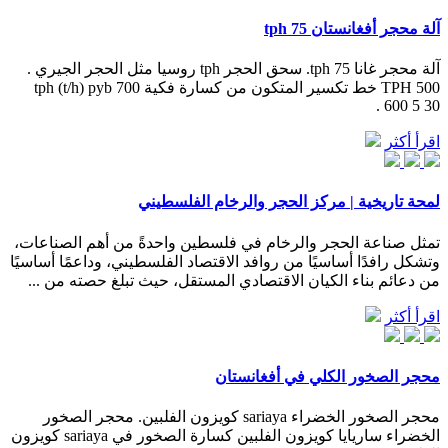
آلة محجر أفغانستان 75 tph
آلة محجر غانا 75 tph. سحق الحجر tph روسيا مثل الحجر الجيري .
500 TPH خط تكسير المتكون من كسارة فكية 700 tph (t/h) pyb
600 5 30 .
اقرأ أكثر
لمحة تاريخية | مركز الحجر والرخام الفلسطيني
تمثل صناعة الحجر والرخام في فلسطين واحدةً من أهم الصناعات،
وتشكل رافدًا أساسيًا من روافد الاقتصاد الفلسطيني، وداعمًا أساسيًا
من دعائم بناء الكيان الاقتصادي المستقل، حيث تبلغ حصته من ...
اقرأ أكثر
محجر الصخور الكلي في أفغانستان
محجر الصخور الخضراء sariaya كويزون الفلبين. محجر الصخور
الخضراء ساريايا كويزون الفلبين كسارة الصخور في sariaya كويزون