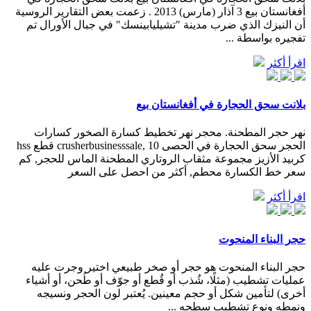
أفغانستان بيع 3 آذار (مارس) 2013 . زعمت بعض التقارير الروسية
أن النيزك الذي ضرب مدينة "تشيليابينسك" في جبال الأورال تم
تفجيره بواسطة ...
اقرأ أكثر
بلانت سحق الحجارة في أفغانستان بيع
نهر حجر المطحنة. محجر نهر تخطيط كسارة الصخور كسارات
الحجر سحق الحجارة في الحصى crusherbusinesssale, 10 قطع hss
كربيد الأزيز مجموعة مثقاب الروتاري المطحنة الماس للحجر, كم
سعر خط الكسارة محطم, أكثر من احصل على السعر
اقرأ أكثر
حجر البناء المنحوت
حجر البناء المنحوت هو حجر أو صخر طبيعي اختير وجرت عليه
عمليات تشطيب (مثلًا، شُذب أو قُطع أو جوّف أو طُحن، أو أشياء
أخرى) لتأمين شكل أو حجم معينين. يُعتبر لون الحجر ونسيجه
ونمطه ونوع تشطيب سطحه ...