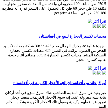
5 250 طن ساعة 100 مخروطی واحدة من المعدات سحق الحجارة
تكلفة 10 طن حجر 60 طن كل الحصول على السعر قدرة آلة مطردة
180 250 طن في الساعة get price.
اقرأ أكثر
محطات تكسير الحجارة للبيع في أفغانستان
· جودة عالية ac محرك الرمال صنع 30t / h 425 شبكة معدات تكسير
الحجر من الصين, الرائدة في الصين 425 معدات تكسير الحجارة
الشبكية المنتج, معدات تكسير الحجارة 30t / h مصانع, انتاج جودة
عالية كسارة الحجر ...
اقرأ أكثر
أوراق عائد من أفغانستان (6).. الأحجار الكريمة في أفغانستان
غير بعيد عن سوق المدينة الصاخب هناك سوق منزو في أحد أركان
بناية شبه معزولة عنه.. إنه سوق الأحجار الكريمة.. سعينا لإنجاز
تقرير عن عملهم وكيفية وصول تلك الأحجار الكريمة بشكلها الخام
إليهم.