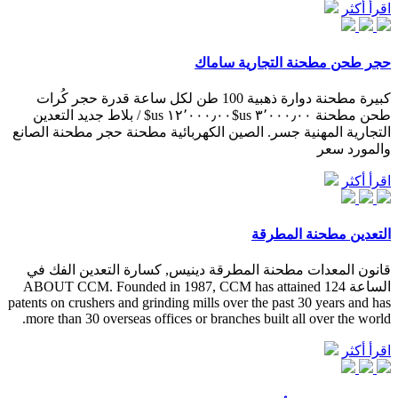
اقرأ أكثر
حجر طحن مطحنة التجارية ساماك
كبيرة مطحنة دوارة ذهبية 100 طن لكل ساعة قدرة حجر كُرات
طحن مطحنة ٣٬٠٠٠٫٠٠ us$١٢٬٠٠٠٫٠٠ us$ / بلاط جديد التعدين
التجارية المهنية جسر. الصين الكهربائية مطحنة حجر مطحنة الصانع
والمورد سعر
اقرأ أكثر
التعدين مطحنة المطرقة
قانون المعدات مطحنة المطرقة دينيس, كسارة التعدين الفك في
الساعة ABOUT CCM. Founded in 1987, CCM has attained 124
patents on crushers and grinding mills over the past 30 years and has
more than 30 overseas offices or branches built all over the world.
اقرأ أكثر