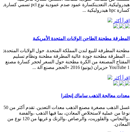
هيدروليكية, التعدينكسارة عمود صدم عمودية نوع pcl تسمي كسارة,
كسارة hpc هيدروليكية ...
اقرأ أكثر
المطرقة مطحنة الطاحن الولايات المتحدة الأمريكية
مطحنة المطرقة للبيع لندن المملكة المتحدة. حول الولايات المتحدة;
... المطرقة مطحنة جودة عالية المطرقة مطحنة ونظام تسليم
المفتاح المصنعة من الكرة مطحنة حول السعر لحجر كسارة مصنع
YouTube 1 حزيران (يونيو) 2016 »الحجر مصنع آلة ...
اقرأ أكثر
معدات معالجة الذهب ساماك إنجلترا
غسل الذهب مصغرة مصنع الذهب معدات التعدين. تقدم أكثر من 50
نوعا من عملية لاستخلاص المعادن، بما فيها الذهب ،والفضة
،والنحاس، والفلوريت، والرصاص ،والزنك و غريها من 120 نوع من
المعادن.