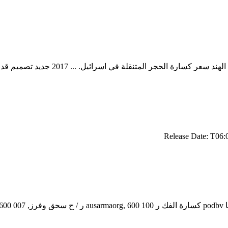
2 جديد تصميم قدرة 50500 t/h كسارة الحجر للبيع 200 2 المرحلة آلة كسارة متنقلة ...