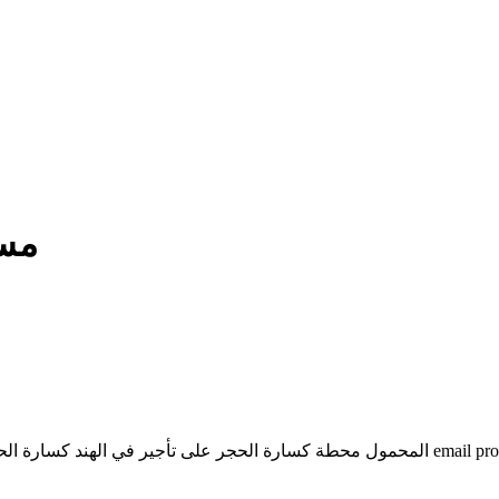
مست
مصدر كسارة متنقلة في الهند. ... الفك السعر email protected 00 123 456 7890 المحمول محطة 