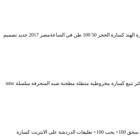
مستخدمي كسارة متنقلة machinein مصر. مستخدمي آلة كسارة متنقلة للبيع كسارة الحجر 40 60 Tph Capacity harmleu 200 الحجر آلة كسارة الهند كسارة الحجر 50 100 طن في الساعةمصر 2017 جديد تصميم
سيور ناقلة للمواد السائبة الطبعة الخامسة. كسارة vsi من سلسلة a&c b (آلة تصنيع الرمل) هي واحدة من كسارات الصدم الأكثر تقدمًا اقرأ أكثر تتبع كسارة مخروطية متنقلة مطحنة شبه المنحرفة سلسلة mtw
تستخدم آلة كسارة متنقلة في مصر ... في المغرب كسارة الجرانيت للبيع في عمان محطة كسارة الحجر للبيع في الهند ركيز النحاس مجموع سحق 100+ يحب 100+ تعليقات الدردشة على الانترنت كسارة