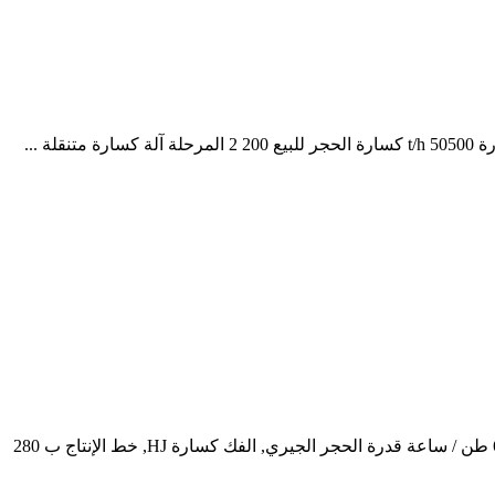
سعر كسارة الصخور ر ح مصنع في الهند, ر سعر آلة كسارة في نيجيريا podbv كسارة الفك ر 100 ausarmaorg, 600 ر / ح سحق وفرز, 007 600 طن / ساعة قدرة الحجر الجيري, الفك كسارة HJ, خط الإنتاج ب 280