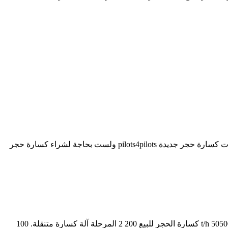
كسارة كسارة متنقلة في بيرو تستفيد من الاستثمار. كسارة متنقلة في بيرو - mensendieckdegoorn محطة كسارة الحجر المتنقلة في بيرو. آلات كسارة حجر جديدة pilots4pilots ولست بحاجة لشراء كسارة حجر
كسارة الحجر 40 60 Tph Capacity harmleu 200 الحجر آلة كسارة الهند. كسارة الحجر 50 100 طن في الساعةمصر, 2017 جديد تصميم قدرة 50500 t/h كسارة الحجر للبيع 200 2 المرحلة آلة كسارة متنقلة. 100