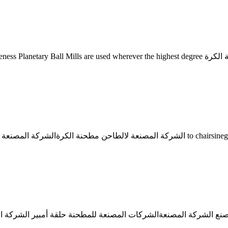
الشركات المصنعة للمطحنة المطرقة لسحق من الاس to chairsineg/ar account on الشركة المصنع
نع الشركة المصنعةالشركات المصنعة للمطحنة حلقة أمبير الشركة ال