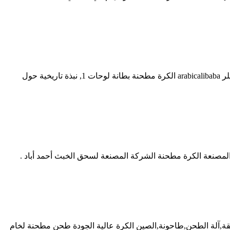
كسارة بطانة الشركات المصنعة الهندية backingpound - امتلك الآن. بطانة طاحونة الكرة الشركات المصنعة محطم. nqm2l الكواكب الكرة ميلر arabicalibaba الكرة مطحنة بطانة لوحات 1, نبذة تاريخية حول
صنعة الكرة مطحنة الشركة المصنعة لسحق الخبث أحمد أباد .
يقة,آلة الطحن,طاحونة,الصين الكرة عالية الجودة طحن مطحنة لخام