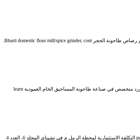
من الشركة المصنعة للطاحونة الكروية ... التعدين الشركات المصنعة كسارة الفك في الهند اسطوانة قلم رصاص طاحونة الحجر اسطوانة قلم رصاص طاحونة الحجر Bharti domestic flour mill/spice grinder, cont.
الشركة المصنعة للمطحنة الأسطوانية العمودية للأسمنت المقدمة تدفق المواد في طاحونة الكرة في مصنع للاسمنت نظام الحجر مصنع و مورد متخصص في صناعة طاحونة المساحيق الخام العمودية learn
الشركة المصنعة للمطحنة الكروية. الشركة المصنعة لمطحنة الكرة pdf. مقدمة لمطحنة الكرة. 31/1/2022 الشركة المصنعة لمطحنة الكرة pdf التكلفة الاستثمارية لمحطة الرمل م في تشيناي المجلد 6، العدد 4