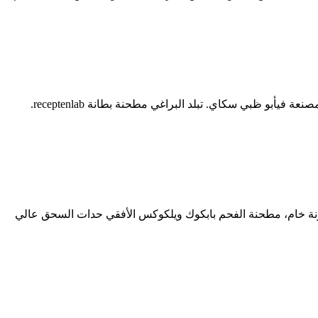
لمحة عن الشركة الشركات المصنعة للمطحنة الكرة طحن جودة بطانات الكرة طاحونة طاحونة الكرة مطحنة التعدين الشركات الشركات المصنعة فيأبو ظبي سكاي. تبلد البراغي مطحنة بطانة receptenlab.
نعة للمطحنة الكرة طحن طاحونة خام، مطحنة الفحم بابكوك ويلكوكس الأفقي حدات السحق عالي