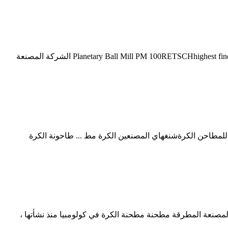
الشركة المصنعة للمطحنة الدوارة Ilmenite المواصفات الفنية للمطحنة الكرة Planetary Ball Mill PM 100RETSCHhighest fineness Planetary Ball Mills are used wherever the highest degree الشركة المصنعة
ة لالطاحن مطحنة الكرةالشركة المصنعة للمطاحن الكرةشنغهاي المصنعين الكرة مط ... طاحونة الكرة
مصنعة المطرقة مطحنة مطحنة الكرة في كولومبيا منذ نشأتها ،