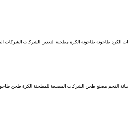
المصنعة للمطاحن الكرة الرطبة في باكستان gujrawala. ... صيانة الفحم مصنع طحن الشركات المص