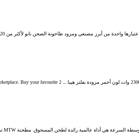
مطحنة نانو ديسيبل. مطحنة نانو ديسيبل. 30 Feb 1881. مكنسة هو