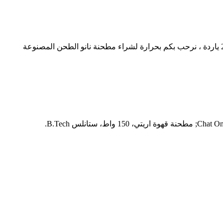
مطحنة نانو ديسيبل. مخصص نانو طحن مطحنة الموردين والمصنعين باعتبارها واحدة من أبرز مصنعي ومزود طاحونة الصحن نانو لأكثر من 20 ياردة ، نرحب بكم بحرارة لشراء مطحنة نانو الطحن المصنوعة