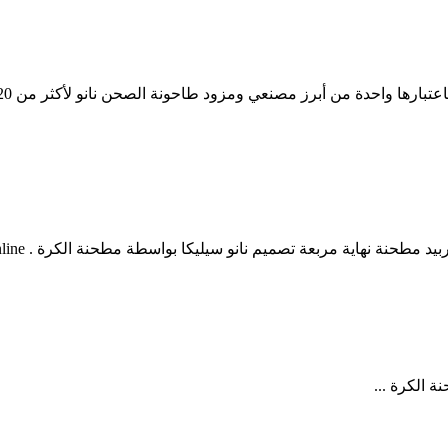
 نانو سيليكا بواسطة مطحنة الكرة . Chat Online; مطحنة قهوة اريتي، 150 واط، ستانلس B.Tech.
ة الكرة ...