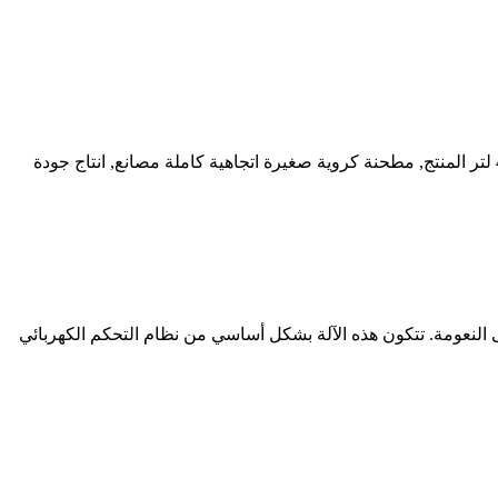
جودة عالية مطحنة كروية صغيرة اتجاهية كاملة 40 لتر ، آلة طحن كوكبية مسحوق نانو من الصين, الرائدة في الصين مطحنة كروية صغيرة 40 لتر المنتج, مطحنة كروية صغيرة اتجاهية كاملة مصانع, انتاج جودة
 النعومة. تتكون هذه الآلة بشكل أساسي من نظام التحكم الكهربائي