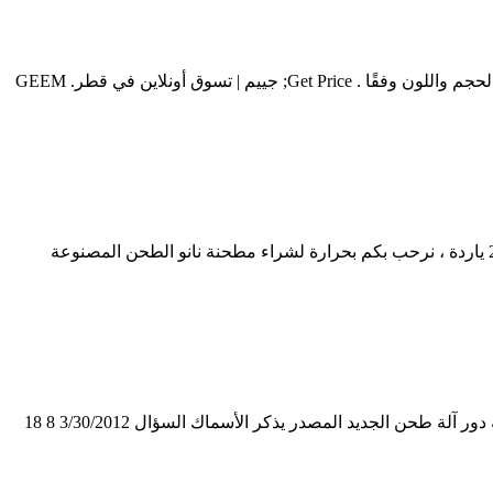
اشترِ مستوى الصناعة اللينة مطحنة نانو الصباغ على بأسعار معقولة. الطيف الواسع مطحنة نانو الصباغ في المخزون قابل للتخصيص حسب الحجم واللون وفقًا . Get Price; جييم | تسوق أونلاين في قطر. GEEM
مطحنة نانو ديسيبل. مخصص نانو طحن مطحنة الموردين والمصنعين باعتبارها واحدة من أبرز مصنعي ومزود طاحونة الصحن نانو لأكثر من 20 ياردة ، نرحب بكم بحرارة لشراء مطحنة نانو الطحن المصنوعة
مستويات ديسيبل كسارة الفحم ... معدات مطحنة طحن. pelleo بناء بودرة الجبس في عملية دور آلة طحن الجديد بناء بودرة الجبس في عملية دور آلة طحن الجديد المصدر يذكر الأسماك السؤال 3/30/2012 8 18