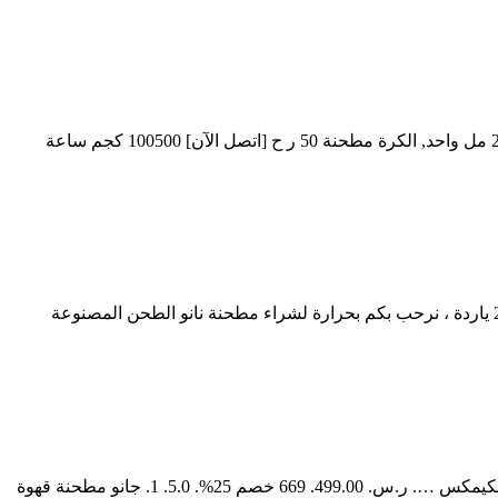
مطحنة الكرة المعدنية. مطحنة الكرة المعدنية كاب ر. من ر مطحنة الكرة مزايا الكرة مطحنة قدرة 140 ر, الكرة مطحنة قدرة ال طاحونة 240 مل واحد, الكرة مطحنة 50 ر ح [اتصل الآن] 100500 كجم ساعة
مطحنة نانو ديسيبل. مخصص نانو طحن مطحنة الموردين والمصنعين باعتبارها واحدة من أبرز مصنعي ومزود طاحونة الصحن نانو لأكثر من 20 ياردة ، نرحب بكم بحرارة لشراء مطحنة نانو الطحن المصنوعة
ر.س.‏ 369.00. 3.9. 11. ميبرو مطحنة حبوب القهوة الكهربائية مع وضع النفخ للإسبريسو طاحونة قهوة مناسبة للاسبريسو والقهوة المقطرة والكيمكس …. ر.س.‏ 499.00. 669 خصم 25%. 5.0. 1. جانو مطحنة قهوة