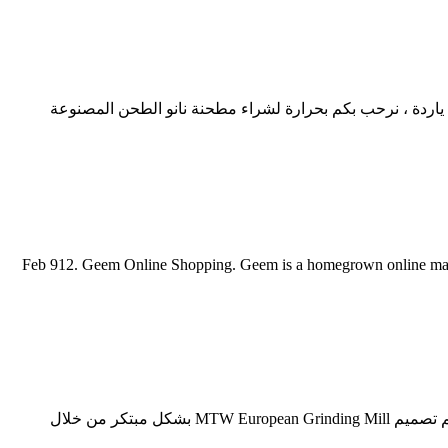
مطحنة نانو ديسيبل مخصص نانو طحن مطحنة الموردين والمصنعين باعتبارها واحدة من أبرز مصنعي ومزود طاحونة الصحن نانو لأكثر من 20 ياردة ، نرحب بكم بحرارة لشراء مطحنة نانو الطحن المصنوعة
فر 2300 وات لون أحمر مزودة بفلتر هيبا ... 2 Feb 912. Geem Online Shopping. Geem is a homegrown online marketplace. Buy your favourite
كيسنرت ديسيبل 8 طحن الاعلى لدغ التلقائي طاحونة مطحنة mtm متوسطة السرعة هي أداة عالمية رائدة لطحن المسحوق. مطحنة MTW تم تصميم MTW European Grinding Mill بشكل مبتكر من خلال