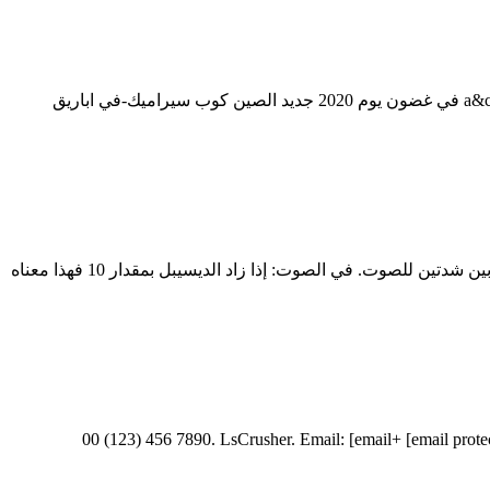
نانو مطحنة الكرة 30 50 نانومتر منتج سيراميك. يمكنك الحصول على سعر نانو مطحنة الكرة 30 50 نانومتر منتج سيراميك وسيتصل بك ممثل a&c في غضون يوم 2020 جديد الصين كوب سيراميك-في اباريق
إن ديسيبل (ديسيبل) هو وحدة، تستخدم لقياس النسبة بين قيمتين، مثل نسبة الإشارة إلى الضجيج في الإلكترونيات، وفي علم الصوت النسبة بين شدتين للصوت. في الصوت: إذا زاد الديسيبل بمقدار 10 فهذا معناه
مطحنة نانو الصباغ في "جداول بيانات" و "رقائق" للاستخدامات . ... ديسيبل كحد أقصى الكرة مطحنة. ديسيبل كحد أقصى الكرة مطحنة [email protected] +00 (123) 456 7890. LsCrusher. Email: [email