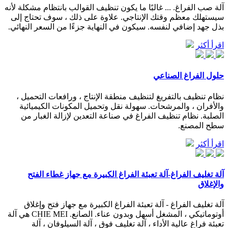
آلة صب الفراغ. ... غالبًا ما يكون تنظيف القوالب بانتظام مشكلة لأنه
سيستهلك معظم وقتك الإنتاجي. علاوة على ذلك ، سوف تحتاج إلى
بذل جهد إضافي لنفسه. سيكون في النهاية جزءًا من السعر النهائي.
اقرأ أكثر
حلول الفراغ الصناعي
نظام تنظيف بالتفريغ لتنظيف منطقة الإنتاج ، ورافعات التحميل ،
والأفران ، والمرشحات. سهولة نقل وتحميل المكونات الكيميائية
الصلبة. نظام تنظيف الفراغ في صناعة التعدين لإزالة الغبار من
سطح المصنع.
اقرأ أكثر
آلة تغليف الفراغ-آلة تعبئة الفراغ الكبيرة مع جهاز غطاء الفتح
والإغلاق
آلة تغليف الفراغ - آلة تعبئة الفراغ الكبيرة مع جهاز فتح وإغلاق
أوتوماتيكي ، المشغل أسهل وبدون عناء. الصانع. CHIE MEI هي آلة
تعبئة فراغ عالية الأداء ، آلة تغليف فوق ، آلة السيلوفان ، آلة