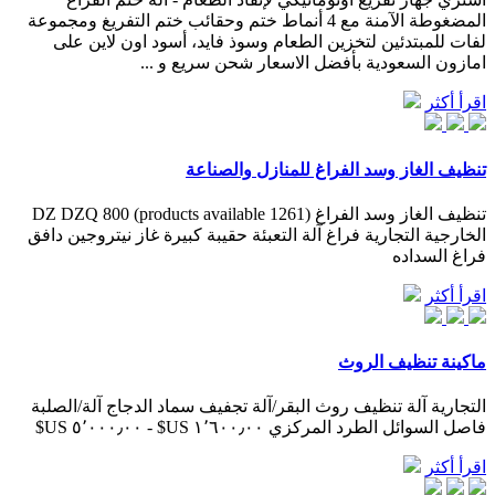
المضغوطة الآمنة مع 4 أنماط ختم وحقائب ختم التفريغ ومجموعة
لفات للمبتدئين لتخزين الطعام وسوذ فايد، أسود اون لاين على
امازون السعودية بأفضل الاسعار شحن سريع و ...
اقرأ أكثر
تنظيف الغاز وسد الفراغ للمنازل والصناعة
تنظيف الغاز وسد الفراغ (1261 products available) DZ DZQ 800
الخارجية التجارية فراغ آلة التعبئة حقيبة كبيرة غاز نيتروجين دافق
فراغ السداده
اقرأ أكثر
ماكينة تنظيف الروث
التجارية آلة تنظيف روث البقر/آلة تجفيف سماد الدجاج آلة/الصلبة
فاصل السوائل الطرد المركزي ١٬٦٠٠٫٠٠ US$ - ٥٬٠٠٠٫٠٠ US$
اقرأ أكثر