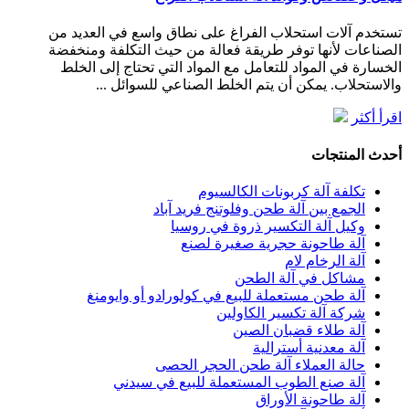
تستخدم آلات استحلاب الفراغ على نطاق واسع في العديد من
الصناعات لأنها توفر طريقة فعالة من حيث التكلفة ومنخفضة
الخسارة في المواد للتعامل مع المواد التي تحتاج إلى الخلط
والاستحلاب. يمكن أن يتم الخلط الصناعي للسوائل ...
اقرأ أكثر
أحدث المنتجات
تكلفة آلة كربونات الكالسيوم
الجمع بين آلة طحن وفلوتنج فريد آباد
وكيل آلة التكسير ذروة في روسيا
آلة طاحونة حجرية صغيرة لصنع
آلة الرخام لام
مشاكل في آلة الطحن
آلة طحن مستعملة للبيع في كولورادو أو وايومنغ
شركة آلة تكسير الكاولين
آلة طلاء قضبان الصين
آلة معدنية أسترالية
حالة العملاء آلة طحن الحجر الحصى
آلة صنع الطوب المستعملة للبيع في سيدني
آلة طاحونة الأوراق