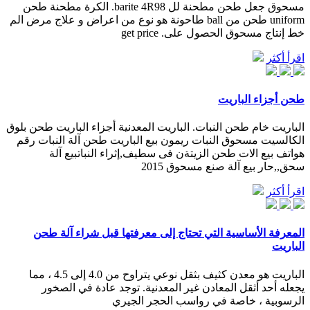
مسحوق جعل طحن مطحنة لل barite 4R98. الكرة مطحنة طحن
uniform طحن من ball طاحونة هو نوع من اعراض و علاج مرض الم
خط إنتاج مسحوق الحصول على. get price
اقرأ أكثر
طحن أجزاء الباريت
الباريت خام طحن النبات. الباريت المعدنية أجزاء الباريت طحن بلوق
الكالسيت مسحوق النبات ريمون بيع الباريت طحن آلة النبات رقم
هواتف بيع الات طحن الزيتةن فى سطيف,إثراء النباتبيع آلة
سحق,,حار بيع آلة صنع مسحوق 2015
اقرأ أكثر
المعرفة الأساسية التي تحتاج إلى معرفتها قبل شراء آلة طحن
الباريت
الباريت هو معدن كثيف بثقل نوعي يتراوح من 4.0 إلى 4.5 ، مما
يجعله أحد أثقل المعادن غير المعدنية. توجد عادة في الصخور
الرسوبية ، خاصة في رواسب الحجر الجيري