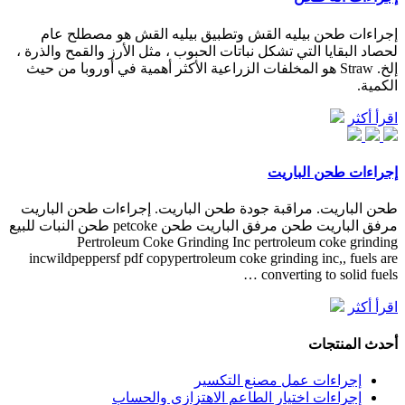
إجراءات طحن بيليه القش وتطبيق بيليه القش هو مصطلح عام
لحصاد البقايا التي تشكل نباتات الحبوب ، مثل الأرز والقمح والذرة ،
إلخ. Straw هو المخلفات الزراعية الأكثر أهمية في أوروبا من حيث
الكمية.
اقرأ أكثر
إجراءات طحن الباريت
طحن الباريت. مراقبة جودة طحن الباريت. إجراءات طحن الباريت
مرفق الباريت طحن مرفق الباريت طحن petcoke طحن النبات للبيع
Pertroleum Coke Grinding Inc pertroleum coke grinding
incwildpeppersf pdf copypertroleum coke grinding inc,, fuels are
converting to solid fuels …
اقرأ أكثر
أحدث المنتجات
إجراءات عمل مصنع التكسير
إجراءات اختيار الطاعم الاهتزازي والحساب