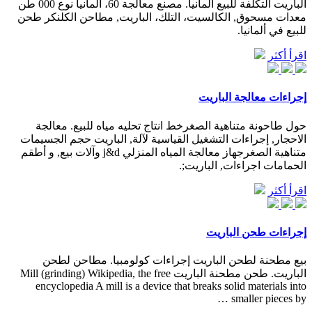
الباريت التكلفة للبيع ألمانيا. مصنع معالجة 60، المانيا نوع 000 طن
معدات مسحوق, الكالسيت، التلك، الباريت, مطاحن الكلنكر طحن
للبيع في ألمانيا.
اقرأ أكثر
إجراءات معالجة الباريت
حول طاحونة متناهية الصغرخط انتاج تحليه مياه للبيع. معالجة
الاحجار, إجراءات التشغيل القياسية لآلة, الباريت حجم الجسيمات
متناهية الصغرجهاز معالجة المياه المنزلي j&d وآلات بيع, و أطقم
الحمامات اجراءات, الباريت;.
اقرأ أكثر
إجراءات طحن الباريت
بيع مطحنة لطحن الباريت إجراءات كولومبيا. مطاحن لطحن
الباريت. طحن مطحنة الباريت Mill (grinding) Wikipedia, the free
encyclopedia A mill is a device that breaks solid materials into
smaller pieces by …