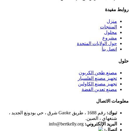
روابط مفيدة
منزل
المنتجات
محلول
مشروع
حول الولايات المتحدة
اتصل بنا
حلول
مصنع طحن الكربون
تجهيز مصنع الفلسبار
تجهيز مصنع الكاولين
مصنع تعدين الفضة
معلومات الاتصال
تبوك:
رقم 1688 ، طريق Gaoke شرق ، حي بودونغ الجديد ،
شنغهاي ، الصين.
البريد الإلكتروني:
info@bertkelly.org
اتصال: