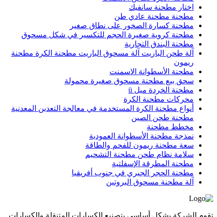
اختار مطحنة سانفيك
مطحنة مطحنة عادي طن
مطحنة كسارة الصخور على نطاق صغير
مطحنة كروية صغيرة الحجم للتكسير في شكل مسحوق
مطحنة البندق التجارية
آلة طحن الباريت آلة مسحوق الباريت مطحنة الكرة مطحنة
ريمون
مطحنة الأسطوانة الاسمنت
سحق بيع مطحنة مسحوق صغيرة محمولة
مطحنة الخردة ميل ü
محركات مطحنة الكرة
أنواع مطحنة الكرة المستخدمة في معالجة التعدين المعدنية
مطحنة طحن الصين
مخطط مطحنة
نمذجة مطحنة الأسطوانة العمودية
سعة مطحنة ريمون للفحم والطاقة
سلامة نظام طحن مطحنة التشحيم
مطحنة المطرقة الإسفلتية
مطحنة الحجر الجيري في جنوب أفريقيا
آلة مطحنة مسحوق البروتين
تقوم الشركة بشكل أساسي بتصنيع الكسارات المتنقلة والكسارات