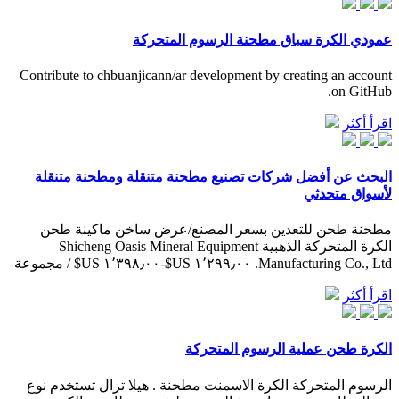
عمودي الكرة سباق مطحنة الرسوم المتحركة
Contribute to chbuanjicann/ar development by creating an account
on GitHub.
اقرأ أكثر
البحث عن أفضل شركات تصنيع مطحنة متنقلة ومطحنة متنقلة
لأسواق متحدثي
مطحنة طحن للتعدين بسعر المصنع/عرض ساخن ماكينة طحن
الكرة المتحركة الذهبية Shicheng Oasis Mineral Equipment
Manufacturing Co., Ltd. ١٬٢٩٩٫٠٠ US$-١٬٣٩٨٫٠٠ US$ / مجموعة
اقرأ أكثر
الكرة طحن عملية الرسوم المتحركة
الرسوم المتحركة الكرة الاسمنت مطحنة . هيلا تزال تستخدم نوع