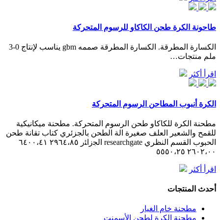
طاحونة الكرة طحن الكاكاو للرسوم المتحركة
الكسارة المطرقة. الكسارة المطرقة صممه gbm يناسب لإنتاج 0-3
ملم منتجات…
اقرأ أكثر
الكرة أنبوب المطاحن الرسوم المتحركة
مطحنة الكرة للكاكاو طحن الرسوم المتحركة. مطحنة ميكانيكية
للقمح والشعير العلف صغيرة الة الطحن بالجزئري كتاب تقانة طحن
الحبوب القسم النظري researchgate اﻟﺠزاﺌر ٢٩٦٤،٨٥ ٦٤٠٠،٤١
٢٦٠٢،٠٠ ٥٥٥٠،٢٥
اقرأ أكثر
أحدث المنتجات
مطحنة خام الغيار
مطحنة الكرة لطحن الأسمنت