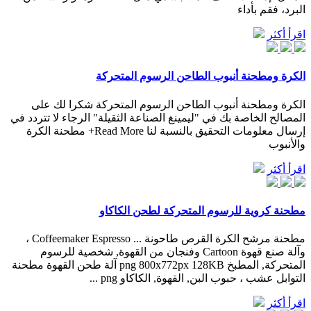
البرد، فقم بأداء
اقرأ أكثر
الكرة ومطحنة أنبوب الطاحن الرسوم المتحركة
الكرة ومطحنة أنبوب الطاحن الرسوم المتحركة شكرا لك على
المصالح الخاصة بك في "ليمينغ الصناعة الثقيلة" الرجاء لا تتردد في
إرسال معلومات التحقيق بالنسبة لنا Read More+ مطحنة الكرة
والأنبوب
اقرأ أكثر
مطحنة كروية للرسوم المتحركة لطحن الكاكاو
مطحنة مرشح الكرة القرص طاحونة ... Coffeemaker Espresso ،
وآلة صنع قهوة Cartoon وفنجان من القهوة, شخصية للرسوم
المتحركة, المطبخ png 800x772px 128KB آلة طحن القهوة مطحنة
التوابل عشب ، حبوب البن, القهوة, الكاكاو png ...
اقرأ أكثر