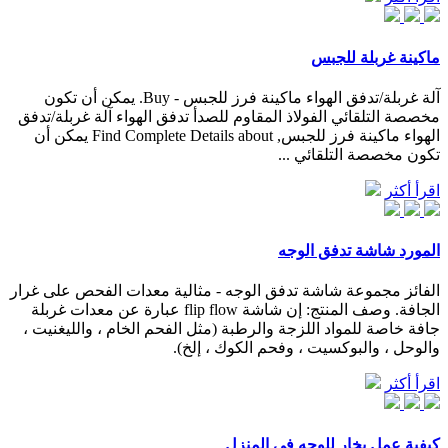
ماكينة غربلة للجبس
آلة غربلة/تدفق الهواء ماكينة فرز للجبس - Buy. يمكن أن تكون
مخصصة التلقائي الفولاذ المقاوم للصدأ تدفق الهواء آلة غربلة/تدفق
الهواء ماكينة فرز للجبس, Find Complete Details about يمكن أن
تكون مخصصة التلقائي ...
اقرأ أكثر
المورد شاشة تدفق الوجه
الفائز مجموعة شاشة تدفق الوجه - مثالية معدات الفحص على غرار
الجافة. وصف المنتج: إن شاشة flip flow عبارة عن معدات غربلة
جافة خاصة للمواد اللزجة والرطبة (مثل الفحم الخام ، والليغنيت ،
والوحل ، والبوكسيت ، وفحم الكوك ، إلخ).
اقرأ أكثر
كيفية عمل بخار للوجه في المنزل