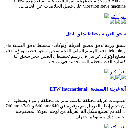
Alibaba لاستخدامات غربلة المواد الصناعية. تساعد هذه air flow
vibration sieve machine على فصل الخلاصات عن الخامات.
اقرأ أكثر
سحق الغربلة مخطط تدفق النقل
سحق ورقة تدفق مصنع الغربلة أوتوكاد. · مخطط تدفق العملية pltu
teknologi تدفق الرسم البياني الفحم سحق سحق فحص ورقة تدفق
مصنع أوتوكاد غرابيل في رسم تخطيطي الصين حجر سحق آلة
كسارة الفك محطم المستخدمة في مناجم .
اقرأ أكثر
آلة غربلة | المصنعة | ETW International
تصميمات غربلة مختلفة تناسب ممرات مختلفة و مواد وسطية. 1.
إن حجم إطار الغربال يتم توفيره في 640×640mm و .740×740mm.
2. لقد تم تصنيع هيكل آلة الغربلة من لوحة الفولاذ المضغوطة،
بجانب ذلك يتم توفير جدران ...
اقرأ أكثر