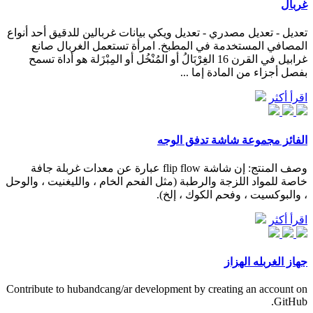
غربال
تعديل - تعديل مصدري - تعديل ويكي بيانات غربالين للدقيق أحد أنواع
المصافي المستخدمة في المطبخ. امرأة تستعمل الغربال صانع
غرابيل في القرن 16 الغِرْبَالُ أو المُنْخُل أو المِبْزَلة هو أداة تسمح
بفصل أجزاء من المادة إما ...
اقرأ أكثر
الفائز مجموعة شاشة تدفق الوجه
وصف المنتج: إن شاشة flip flow عبارة عن معدات غربلة جافة
خاصة للمواد اللزجة والرطبة (مثل الفحم الخام ، والليغنيت ، والوحل
، والبوكسيت ، وفحم الكوك ، إلخ).
اقرأ أكثر
جهاز الغربله الهزاز
Contribute to hubandcang/ar development by creating an account on
GitHub.