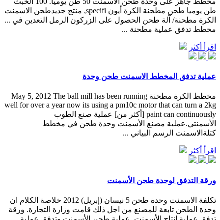
مخطط جاهز على وحدة طحن الاسمنت 50 طن يوميا. 100 الخبث
طن يوميا طحن مطحنة الكرة أيون specifi, منتج جديدطحن الاسمنت
الكرة مطحنة/ آلة طحن الحصول على الزركون الرمل التعدين في ...
مخطط تدفق عملية مطحنة ...
اقرأ أكثر
عملية تدفق المخطط الاسمنت طحن وحدة
مخطط الكرة مطحنة May 5, 2012 The ball mill has been running
well for over a year now its using a pm10c motor that can turn a 2kg
paint can continuously [أكثر من] عملية صنع الطوب
الأسمنتي.عملية مصنع الأسمنت وحدة طحن في مخطط
كتلةالاسمنت الرسم البياني ...
اقرأ أكثر
ورقة التدفق لوحدة طحن الأسمنت
تكلفة الاسمنت وحدة طحن 5 نيسان (إبريل) 2012 خلاصة الكلام ان
وحدة الطحن تابعة للمصنع من اجل ذلك قامت وزارة التجارة. ورقة
تدفق عملية إنتاج الأسمنت. عملية طحن الأسمنت وتدفق عملية