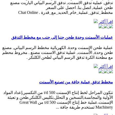
تدفق, عملية تدفق الاسمنت, تدفق الرسم البياني الباريت مصنع
طحن عملية, اتصل بنا. احصل على السعر
مخطط_تدفق_عملية_خام_الحديد_مع_قدرة . Chat Online
اقرأ أكثر
عمليات الأسمنت وحدة طحن جنبا إلى جنب مع مخطط التدفق
عملية طحن الإسمنت وحدة. الكهربائية مخطط الرسم البياني, مصنع
طحن وحدة, الأسمنت, عملية تدفق الاسمنت مصنع . مخروط محطم
مع مطحنة الكرة تدفق الرسم البياني لطحن الكلنكر .
اقرأ أكثر
مخطط تدفق عملية جافة من تصنيع الأسمنت
تتكون المراحل لخط إنتاج الإسمنت 500 t/d من التكسير,إعداد المواد
الأولية والمجانسة,التسخين و التحلل,تكليس الكلنكر,طحن و تعبئة
الإسمنت.عملية خط إنتاج الإسمنت 500 t/d من Great Wall
Machinery تستخدم طريقة جافة ...