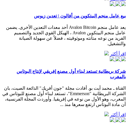
بيع عامل منجم البيتكوين من أفالون | تعدين زيوس
يعد عامل منجم Avalon Bitcoin أحد معدات التعدين الأخرى. يضمن
عامل منجم البيتكوين Avalon ، الهيكل القوي الجديد والتصميم
الفريد من نوعه متانته وموثوقيته ، فضلاً عن سهولة الصيانة
والتشغيل.
اقرأ أكثر
شركة بريطانية تستعد لبناء أول مصنع إفريقي لإنتاج البوتاس
بالمغرب
القناة ـ محمد أيت بو. أفادت مجلة "جون أفريك" الذائعة الصيت، بان
الشركة البريطانية "Emmerson"، تستعد لبناء أول مصنع للبوتاس في
المغرب، وهو الأول من نوعه في إفريقيا. وأوردت المجلة الفرنسية،
أن مادة البوتاس ارتفع سعرها منذ ...
اقرأ أكثر