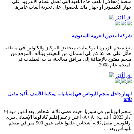
منصة (محاكي) للعب هذه اللعبة التي تعمل بنظام الأندرويد على
جهاز الكمبيوتر أو جهاز ماك للحصول على تجربة ألعاب غامرة.
اقرأ أكثر
شركة التعدين العربية السعودية
يقع منجم الزبيرة للبوكسايت منخفض التركيز والكاولين في منطقة
حائل على بعد 65 كم إلى الشمال من البعيثة، ويتألف الموقع من
منجم مفتوح بالإضافة إلى مرافق معالجة، بدأت العمليات في
المنجم عام 2008.
اقرأ أكثر
انهيار داخل منجم للبوتاس في إسبانيا... 'يمكننا للأسف تأكيد مقتل
ثلاثة
منجم البوتاس في سوريا، حيث قضى ثلاثة أشخاص بعد انهيار فيه (9
آذار 2023، أ ف ب). A+ A- أعلن زعيم إقليم كاتالونيا الإسباني بيري
أراغونيس مقتل ثلاثة أشخاص علقوا على عمق 900 متر في منجم
للبوتاس بعد ...