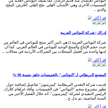
البوتاس للإنسان منذ قديم الزمان. كما يمتلك البوتاس العديد من
المسميات الأخرى وهي: الأشنان. القِلي. ملح القِلي. الحُرض. الملح،
والذي ...
اقرأ أكثر
إدراك | شركة البوتاس العربية
شركة البوتاس العربية () هي ثامن أكبر منتج للبوتاس في العالم من
حيث حجم الإنتاج والمنتج الوحيد للبوتاس في العالم العربي. كما أن
لديها واحدة من أفضل السجلات بين الشركات الأردنية في مجالات ...
اقرأ أكثر
المصنع البريطاني لـ"البوتاس" بالخميسات جاهز بنسبة 90 %
قدمت شركة التعدين البريطانية "إيمرسون" تفاصيل إضافية حول
تطور مشروع منجم "البوتاس" في الخميسات. وأفاد غراهام كلارك،
الرئيس التنفيذي لشركة "إيمرسون"، أنه خلال الفصل الأخير من
السنة الماضية، تم بذل ج…
اقرأ أكثر