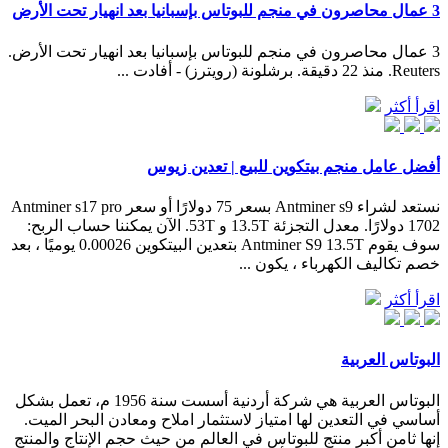
3 عمال محاصرون في منجم للبوتاس بإسبانيا بعد انهيار تحت الأرض
3 عمال محاصرون في منجم للبوتاس بإسبانيا بعد انهيار تحت الأرض.
Reuters. منذ 22 دقيقة. برشلونة (رويترز) - أفادت ...
اقرأ أكثر
أفضل عامل منجم بيتكوين للبيع | تعدين زيوس
نستعد لشراء Antminer s9 بسعر 75 دولارًا أو سعر Antminer s17 pro
1702 دولارًا. معدل التجزئة 13.5T و 53T. الآن يمكننا حساب الربح:
سوف يقوم Antminer S9 13.5T بتعدين البيتكوين 0.00026 يوميًا ، بعد
خصم تكاليف الكهرباء ، يكون ...
اقرأ أكثر
البوتاس العربية
البوتاس العربية هي شركة أردنية أسست سنة 1956 م، تعمل بشكل
أساسي في التعدين لها امتياز لاستثمار املاح ومعادن البحر الميت.
إنها ثامن أكبر منتج للبوتاس في العالم من حيث حجم الإنتاج والمنتج