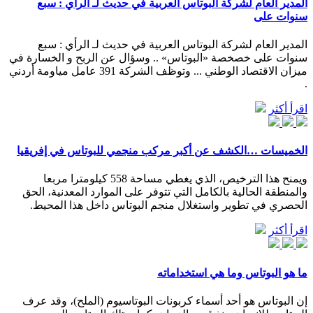
المدير العام لشركة البوتاس العربية في حديث لـ الرأي : سبع
سنوات على
المدير العام لشركة البوتاس العربية في حديث لـ الرأي : سبع
سنوات على خصخصة «البوتاس» .. وسؤال عن الربح و الخسارة في
ميزان الاقتصاد الوطني ... وتوظف الشركة 391 عامل مياومة أردني
.
اقرأ أكثر
الخميسات …الكشف عن أكبر مركب منجمي للبوتاس في إفريقيا
ويمنح هذا الترخيص، الذي يغطي مساحة 558 كيلومترا مربعا
والمنطقة الحالية بالكامل التي تتوفر على الموارد المعدنية، الحق
الحصري في تطوير واستغلال منجم البوتاس داخل هذا المحيط.
اقرأ أكثر
ما هو البوتاس وما هي استخداماته
إن البوتاس هو أحد أسماء كربونات البوتاسيوم (الملح)، وقد عرف