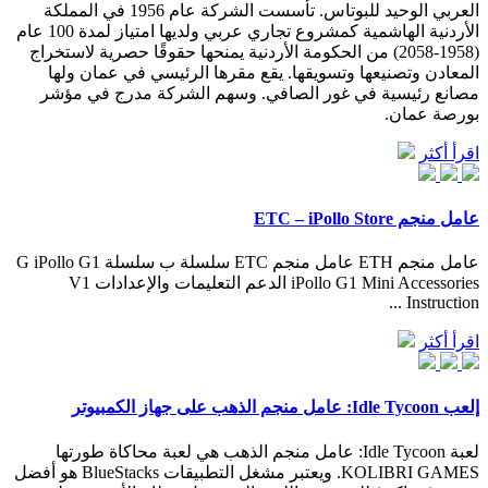
العربي الوحيد للبوتاس. تأسست الشركة عام 1956 في المملكة
الأردنية الهاشمية كمشروع تجاري عربي ولديها امتياز لمدة 100 عام
(1958-2058) من الحكومة الأردنية يمنحها حقوقًا حصرية لاستخراج
المعادن وتصنيعها وتسويقها. يقع مقرها الرئيسي في عمان ولها
مصانع رئيسية في غور الصافي. وسهم الشركة مدرج في مؤشر
بورصة عمان.
اقرأ أكثر
عامل منجم ETC – iPollo Store
عامل منجم ETH عامل منجم ETC سلسلة ب سلسلة G iPollo G1
iPollo G1 Mini Accessories الدعم التعليمات والإعدادات V1
Instruction ...
اقرأ أكثر
إلعب Idle Tycoon: عامل منجم الذهب على جهاز الكمبيوتر
لعبة Idle Tycoon: عامل منجم الذهب هي لعبة محاكاة طورتها
KOLIBRI GAMES‏. ويعتبر مشغل التطبيقات BlueStacks هو أفضل