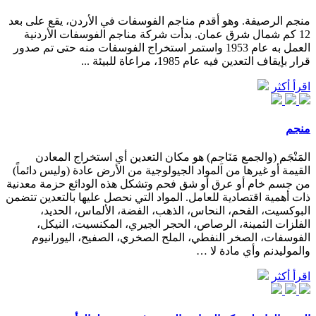
منجم الرصيفة. وهو أقدم مناجم الفوسفات في الأردن، يقع على بعد
12 كم شمال شرق عمان. بدأت شركة مناجم الفوسفات الأردنية
العمل به عام 1953 واستمر استخراج الفوسفات منه حتى تم صدور
قرار بإيقاف التعدين فيه عام 1985، مراعاة للبيئة ...
اقرأ أكثر
منجم
المَنْجَم (والجمع مَنَاجِم) هو مكان التعدين أي استخراج المعادن
القيمة أو غيرها من المواد الجيولوجية من الأرض عادة (وليس دائماً)
من جسم خام أو عرق أو شق فحم وتشكل هذه الودائع حزمة معدنية
ذات أهمية اقتصادية للعامل. المواد التي نحصل عليها بالتعدين تتضمن
البوكسيت، الفحم، النحاس، الذهب، الفضة، الألماس، الحديد،
الفلزات الثمينة، الرصاص، الحجر الجيري، المكنسيت، النيكل،
الفوسفات، الصخر النفطي، الملح الصخري، الصفيح، اليورانيوم
والموليدنم وأي مادة لا …
اقرأ أكثر