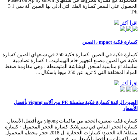
المحمولة مع كسارة مخروط في شنغهاي Posted on Ap by shfwh
الحصول على السعر كسارة الفك التي أدلى بها الصين آلة سي 1 3
T/h
اقرأ أكثر
كسارة فكية mpact ، الصين
كسارة فكية في الصين. كسارة فكية 250 في شنغهاي الصين كسارة
فكية في الصين مصنع لتجهيز خام الهيماتيت. 1 كسارة تصادمية
سلسلة pf مناسبة لسحق الهشاشة المتوسطة ، وهي مقاومة ضغط
المواد المختلفة التي لا تزيد عن 250 ميجا باسكال ...
اقرأ أكثر
الصين الرائدة كسارة فكية سلسلة PE من آلات yigong بأفضل
الأسعار
كسارة فكية صغيرة الحجم من ماكينات yigong مع أفضل الأسعار.
كسارة الحجر النباتي في سيريلانكا كسارة الحجر المحمول · كسارة
متنقلة/ آلة الحديد/ كسارات الحجارة ال 2018 حجر محطم المحمول
في باكستان مع أفضل الأسعار من yigong.