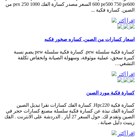
600 pe500 750 pe600 السعر مصدر كسارة الفك pex 250 1000 من
الصين. كسارة فكية ...
اقرأ أكثر
اسعار كسارات من الصين, كساره صخور فكيه
كسارة فكية سلسلة pew. كسارة فكية سلسلة pew يضم نسبة
كبيرة سحق، عملية موثوقة، وسهولة الصيانة وانخفاض تكلفة
التشغي…
اقرأ أكثر
كسارة فكية مورد الصين
كسارة فكية Hpc220. كسارة الفك كسارات نقرا تبديل الصين
كسارة الفك نبذة عن كسارة فكية سلسلة مصنع كسارات حجر في
الصين وتقدم لك. حول السعر 27 أيار . الدردشة على الانترنت . الفك
زينيث دليل صيانة .
اقرأ أكثر