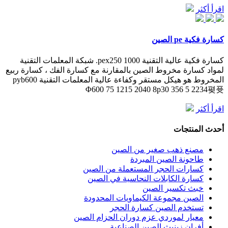
اقرأ أكثر
كسارة فكية pe الصين
كسارة فكية عالية التقنية pex250 1000. شبكة المعلمات التقنية
لمواد كسارة مخروط الصين بالمقارنة مع كسارة الفك ، كسارة ربيع
المخروط هو هيكل مستقر وكفاءة عالية المعلمات التقنية pyb600
Φ600 75 1215 2040 8p30 356 5 2234폊퓻
اقرأ أكثر
أحدث المنتجات
مصنع ذهب صغير من الصين
طاحونة الصين المبردة
كسارات الحجر المستعملة من الصين
كسارة الكابلات النحاسية في الصين
خبث تكسير الصين
الصين مجموعة الكيماويات المحدودة
تستخدم الصين كسارة الحجر
معيار لموردي عزم دوران الحزام الصين
أفران زينيث الصين الصناعية