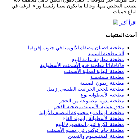
يصعب التخلص منها، وغالبا ما تكون سببا رئيسيا وراء الرغبة في
اتباع حميات ...
اقرأ أكثر
أحدث المنتجات
مطحنة قضبان مصفاة الألومينا في جنوب إفريقيا
آلة مطحنة السميد
مطحنة مطرقة عامة للبيع
فاكافاداتا مطحنة خام الأسمنت الأسطوانية
مطحنة النهاية لعملية الأسمنت
مطحنة مستعملة
مطحنة ريمون الصينية
مطحنة للحجر الجرانيت الطبيعي إزميل
مطحنة الأسطوانة نوع
مطحنة يدوية مصنوعة من الحجر
تدفق عملية الأسمنت مطحنة الفحم
مطحنة الوعاء مع مجموعة المصنف الأولية
مطحنة الأسطوانة رايموند القاع
مطحنة الكرة اثنين المقصورة للبيع
مطحنة خام أتوكس في مصنع الأسمنت
مطحنة المغنيسيوم والتعدين