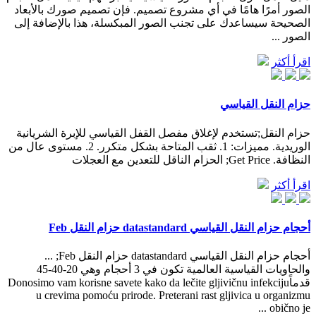
الصور أمرًا هامًا في أي مشروع تصميم. فإن تصميم صورك بالأبعاد
الصحيحة سيساعدك على تجنب الصور المبكسلة، هذا بالإضافة إلى
الصور ...
اقرأ أكثر
حزام النقل القياسي
حزام النقل;تستخدم لإغلاق مفصل القفل القياسي للإبرة الشريانية
الوريدية. مميزات: 1. ثقب المتاحة بشكل متكرر. 2. مستوى عال من
النظافة. Get Price; الحزام الناقل للتعدين مع العجلات
اقرأ أكثر
أحجام حزام النقل القياسي datastandard حزام النقل Feb
أحجام حزام النقل القياسي datastandard حزام النقل Feb; ...
والحاويات القياسية العالمية تكون في 3 أحجام وهي 20-40-45
قدماًDonosimo vam korisne savete kako da lečite gljivičnu infekciju
u crevima pomoću prirode. Preterani rast gljivica u organizmu
obično je ...