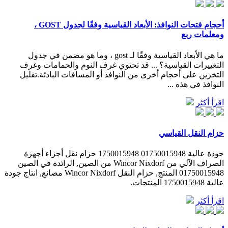
أحجام فتحات النوافذ: الأبعاد القياسية وفقًا لجدول GOST ،
ومعلمات ربع
ما هي الأبعاد القياسية وفقًا لـ gost ، وما هو مضمن في جدول
التغييرات القياسية؟ ... قد تحتوي غرف النوم والحمامات وغرف
التخزين على أحجام أخرى من النوافذ أو المسافات البادئة.تقليل
النوافذ في هذه ...
اقرأ أكثر
حزام النقل القياسي
جودة عالية 01750015948 1750015948 حزام نقل أجزاء أجهزة
الصراف الآلي من Wincor Nixdorf من الصين, الرائدة في الصين
01750015948 المنتج, حزام النقل Wincor Nixdorf مصانع, انتاج جودة
عالية 1750015948 المنتجات.
اقرأ أكثر