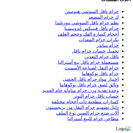
حزام ناقل السوشي هيوستن
ك حزام المصعد
نظم حزام ناقل السوشي نيوزيلندا
حزام ناقل فينيكس اندونيسيا
أحجام كسارة الفك وحجم العلف
بكرات حزام المعدات
حزام ساندر
تحميل حساب حزام ناقل
ناقل حزام التعدين
مستعملة حزام ناقل بيع أستراليا
حزام النقل لصناعة الأسمنت
حزام ناقل يوكوهاما
اختيار مواد حزام ناقل الحصى
وثائق لصق حزام ناقل يوكوهاما
وحدة تغذية وزن حزام مناولة خام الحديد
حساب ناقل حزام التوتر
كسارات مطحنة ذات أحجام مختلفة
دليل تصميم حزام النقل من بريجستون
آلات صنع حزام الصين نوع الملف
مطاحن حزام للبيع أستراليا