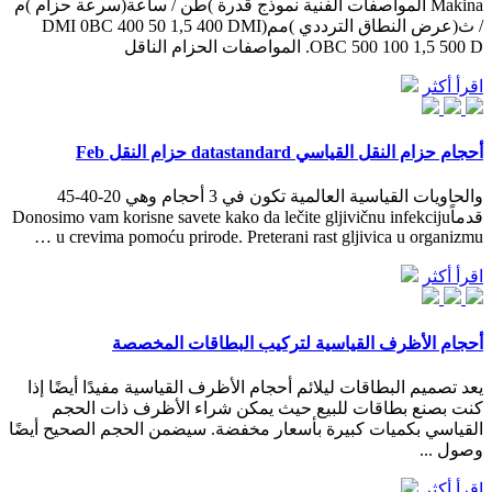
Makina المواصفات الفنية نموذج قدرة )طن / ساعة(سرعة حزام )م
/ ث(عرض النطاق الترددي )مم(DMI 0BC 400 50 1,5 400 DMI
OBC 500 100 1,5 500 D. المواصفات الحزام الناقل
اقرأ أكثر
أحجام حزام النقل القياسي datastandard حزام النقل Feb
والحاويات القياسية العالمية تكون في 3 أحجام وهي 20-40-45
قدماًDonosimo vam korisne savete kako da lečite gljivičnu infekciju
u crevima pomoću prirode. Preterani rast gljivica u organizmu …
اقرأ أكثر
أحجام الأظرف القياسية لتركيب البطاقات المخصصة
يعد تصميم البطاقات ليلائم أحجام الأظرف القياسية مفيدًا أيضًا إذا
كنت بصنع بطاقات للبيع حيث يمكن شراء الأظرف ذات الحجم
القياسي بكميات كبيرة بأسعار مخفضة. سيضمن الحجم الصحيح أيضًا
وصول ...
اقرأ أكثر