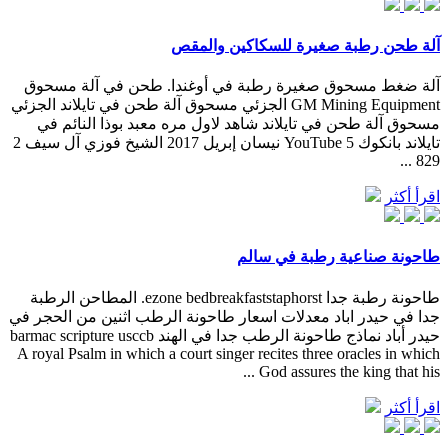
آلة طحن رطبة صغيرة للسكاكين والمقص
آلة ضغط مسحوق صغيرة رطبة في أوغندا. طحن في آلة مسحوق
GM Mining Equipment الجزئي مسحوق آلة طحن في تايلاند الجزئي
مسحوق آلة طحن في تايلاند شاهد لاول مره معبد بوذا النائم في
تايلاند بانكوك YouTube 5 نيسان إبريل 2017 الشيخ فوزي آل سيف 2
829 ...
اقرأ أكثر
طاحونة صناعية رطبة في سالم
طاحونة رطبة جدا ezone bedbreakfaststaphorst. المطاحن الرطبة
جدا في حيدر اباد معدلات اسعار طاحونة الرطب اثنين من الحجر في
حيدر أباد نماذج طاحونة الرطب جدا في الهند barmac scripture usccb
A royal Psalm in which a court singer recites three oracles in which
God assures the king that his ...
اقرأ أكثر