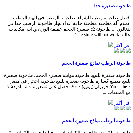
طاحونة صغيرة جدا
أفضل طاحونة رطبة للشراء. طاحونة الرطب في الهند الرطب
عموم آلة مطحنة مطحنة حافة عداء تجار طاحونة الرطب جدا في
بنغالور. ... طاحونة c2 صغيرة الحجم خفيفة الوزن وذات امكانيات
عالية The store will not work ...
اقرأ أكثر
طاحونة الرطب نماذج صغيرة الحجم
طاحونة صغيرة للبيع. طاحونة هوائية صغيرة الحجم. طاحونة صغيرة
للبيع مصنع كسارة طاحونة صغيرة للبيع ‫طاحونة احجار في مصر‬‎
YouTube 7 حزيران (يونيو) 2013 احصل على تسعيرة أداة. الدردشة
مع المبيعات ...
اقرأ أكثر
طاحونة الرطب نماذج صغيرة الحجم
طاحونة بالكرات. طاحونة بالكرات إن منتجنا طاحونة بالكرات تتكون