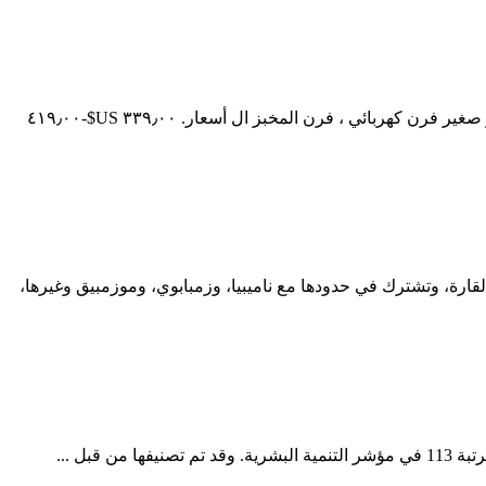
فرن كهربائي أسعار الهائلة في عروض مذهلة Hot Items 10% Off ... 2019 Hotsale التجارية معدات فرن مسطح 2 سطح السفينة 4 علبة مخبز صغير فرن كهربائي ، فرن المخبز ال أسعار. ٣٣٩٫٠٠ US$-٤١٩٫٠٠
قارة، وتشترك في حدودها مع ناميبيا، وزمبابوي، وموزمبيق وغيرها،
بل ...