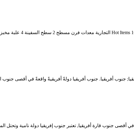
 جنوب أفريقيا. جنوب أفريقيا دولةً أفريقيةً واقعةً في أقصى جنوب ال
, تعتبر جنوب إفريقيا دولة نامية وتحتل المرتبة 113 في مؤشر التنمية البشرية. وقد تم تصنيفها من ق