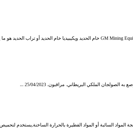
فرن دوار لخام الحديد في جنوب أفريقيا. فرن دوار لخام الحديد GM Mining Equipment خام الح
ة المواد السائبة أو المواد الفطيرة بالحرارة الساخنة,يستخدم لتحم