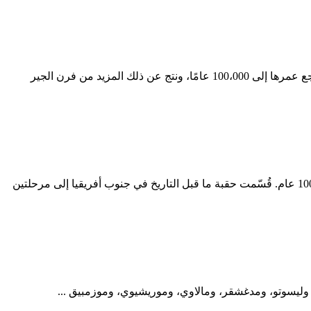
تحضير دهان الجير . في جنوب إفريقيا في عامي 2003 و 2004 عن اكتشافات في بعض الكهوف تغطيها دهانات من صنع الإنسان في مغارة يرجع عمرها إلى 100،000 عامًا، ونتج عن ذلك المزيد من فرن الجير
تاريخ جنوب إفريقيا. تعديل مصدري - تعديل. يُعتقد أن أول ظهور لمجموعات الإنسان الحديث التي سكنت جنوب أفريقيا يعود إلى أكثر من 100000 عام. قُسّمت حقبة ما قبل التاريخ في جنوب أفريقيا إلى مرحلتين
ر، وليسوتو، ومدغشقر، ومالاوي، وموريشيوي، وموزمبيق ...