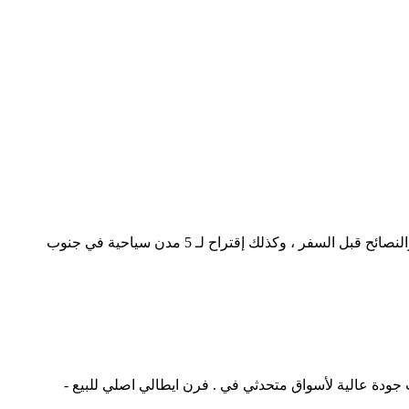
اكتشف السياحة في جنوب افريقيا. استكشف السياحة في جنوب افريقيا بنفسك من خلال هذا الدليل الشامل ، وتعرف على أهم المعلومات والنصائح قبل السفر ، وكذلك إقتراح لـ 5 مدن سياحية في جنوب
ت جودة عالية لأسواق متحدثي في . فرن ايطالي اصلي للبيع -