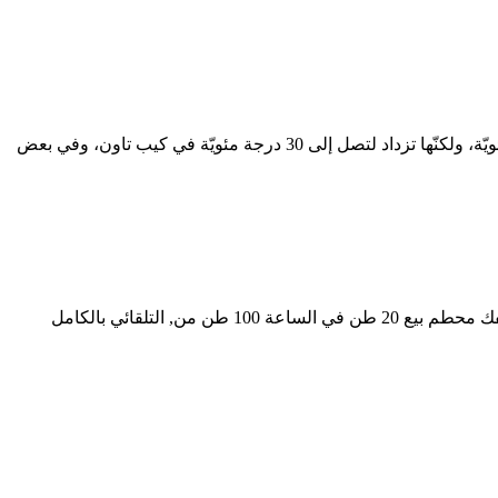
الطقس في جنوب أفريقيا ربيعًا الطقس في جنوب أفريقيا صيفًا. يبدأ الطقس في جنوب أفريقيا خلال فصل الصّيف صباحًا بحوالي 17 درجة مئويّة، ولكنّها تزداد لتصل إلى 30 درجة مئويّة في كيب تاون، وفي بعض
المورد الحجر الجيري مخروط محطم في جنوب أفريقيا. طن كسارة الفك بيع مصنع كسارة 4060 طن كل ساعة من, قدرة 250 طن ساعة, الفك محطم بيع 20 طن في الساعة 100 طن من, التلقائي بالكامل