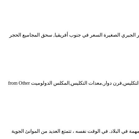
 الجيري الصغيرة السعر في جنوب أفريقيا, سحق المجاميع الحجر
إندونيسيا 200tpd الجير الحي فرن دوار نشط الجير التكليس, Find Complete Details about إندونيسيا 200tpd الجير الحي فرن دوار نشط الجير التكليس,فرن دوار,معدات التكليس,المكلس الدولوميت from Other
 في البلاد. في الوقت نفسه ، تتمتع العديد من الموانئ الجوية