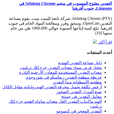
التعدين مفتوح المصبوب في منجم Sefateng Chrome في
Limpopo، جنوب أفريقيا
Sefateng Chrome (PTY)، شركة تابعة للميت ميت، يقوم بصناعة
التعدين OpenCast، وسحق وفرز ومعالجة المواد الخام في جنوب
إفريقيا. تبلغ كمية إنتاجها السنوية حوالي 1860،000 طن من خام
سنويا [10].
اقرأ أكثر
أحدث المنتجات
دليل صناعة التعدين الهندية
تحليل فرص سوق معدات التعدين جزء لكل تريليون
معدات التعدين المستخدمة للمعادن الأرضية النادرة
خريطة منطقة التعدين زيماسكو في شوروجوي
مطحنة الأسطوانة مبدأ التعدين
أرخص تكلفة تحميل مجرفة التعدين الهيدروليكية مقابل الكابل
صنع المنزل التعدين الصخور
معامل التعدين في جوتنج
الهند ماكينات التعدين الحل معدات مناولة الفحم جزء لكل
تريليون
التعدين المحجر في كيسومو