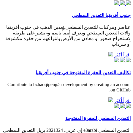
جنوب أفريقيا التعدين السطحي
عناصر ومركبات للتعدين السطحي,تعدين الذهب في جنوب أفريقيا
وآلات التعدين السطحي ويعرف أيضاً باسم و- يشير غلى طريقة
لاستخراج صخور أو معادن من الأرض بانتزاعهم من حفرة مكشوفة
أو سرداب.
اقرأ أكثر
تكاليف التعدين للحفرة المفتوحة في جنوب أفريقيا
Contribute to bzhaoqipeng/ar development by creating an account
on GitHub.
اقرأ أكثر
التعدين السطحي للحفرة المفتوحة
التعدين السطحي e3arabi إي عربي. 2021324 يزيل التعدين السطحي