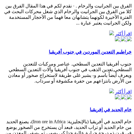
الفرق بين الجرانيت والرخام . · نقدم لكم في هذا المقال الفرق بين
كلا من الفرق بين الجرانيت والرخام الذي شغل محركات البحث في
الفترة الأخيرة لكونهما يتشابهان معا فهما من الأحجار المستخدمة
ولكن الجرانيت يعتبر عبارة ...
اقرأ أكثر
خراطيم التعدين الموردين في جنوب أفريقيا
جنوب أفريقيا التعدين السطحي. عناصر ومركبات للتعدين
السطحي,تعدين الذهب في جنوب أفريقيا وآلات التعدين السطحي
ويعرف أيضاً باسم و- يشير غلى طريقة لاستخراج صخور أو معادن
من الأرض بانتزاعهم من حفرة مكشوفة أو سرداب.
اقرأ أكثر
خام الحديد في إفريقيا
خام الحديد في أفريقيا (بالإنجليزية: Iron ore in Africa)‏، يصنع الحديد
من خام الحديد أو تراب الحديد، فبعد أن يستخرج من الصخور يوضع
في فرن ذو درجة حرارة عالية جدا كي يصهر، ثم يصفى المعدن من