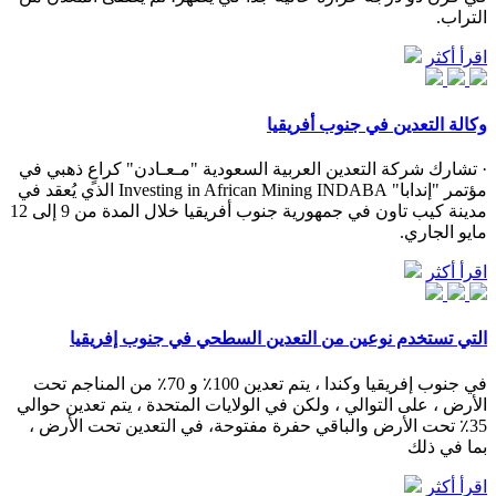
التراب.
اقرأ أكثر
وكالة التعدين في جنوب أفريقيا
· تشارك شركة التعدين العربية السعودية "مـعـادن" كراعٍ ذهبي في
مؤتمر "إندابا" Investing in African Mining INDABA الذي يُعقد في
مدينة كيب تاون في جمهورية جنوب أفريقيا خلال المدة من 9 إلى 12
مايو الجاري.
اقرأ أكثر
التي تستخدم نوعين من التعدين السطحي في جنوب إفريقيا
في جنوب إفريقيا وكندا ، يتم تعدين 100٪ و 70٪ من المناجم تحت
الأرض ، على التوالي ، ولكن في الولايات المتحدة ، يتم تعدين حوالي
35٪ تحت الأرض والباقي حفرة مفتوحة، في التعدين تحت الأرض ،
بما في ذلك
اقرأ أكثر