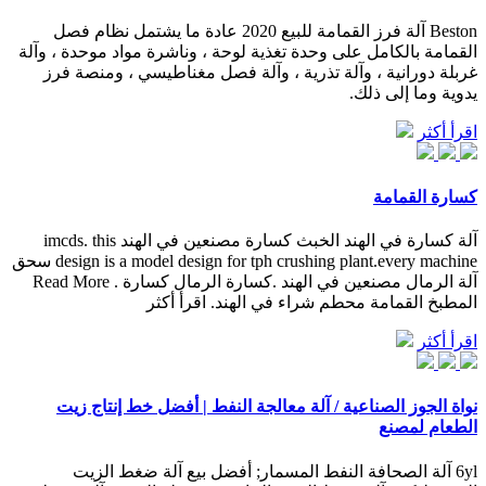
Beston آلة فرز القمامة للبيع 2020 عادة ما يشتمل نظام فصل
القمامة بالكامل على وحدة تغذية لوحة ، وناشرة مواد موحدة ، وآلة
غربلة دورانية ، وآلة تذرية ، وآلة فصل مغناطيسي ، ومنصة فرز
يدوية وما إلى ذلك.
اقرأ أكثر
كسارة القمامة
آلة كسارة في الهند الخبث كسارة مصنعين في الهند imcds. this
design is a model design for tph crushing plant.every machine سحق
آلة الرمال مصنعين في الهند .كسارة الرمال كسارة . Read More
المطبخ القمامة محطم شراء في الهند. اقرأ أكثر
اقرأ أكثر
نواة الجوز الصناعية / آلة معالجة النفط | أفضل خط إنتاج زيت
الطعام لمصنع
6yl آلة الصحافة النفط المسمار; أفضل بيع آلة ضغط الزيت