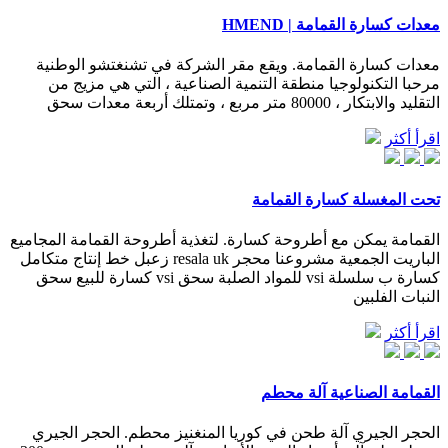
معدات كسارة القمامة | HMEND
معدات كسارة القمامة. ويقع مقر الشركة في تشنغتشو الوطنية
مرحبا التكنولوجيا منطقة التنمية الصناعية ، التي هي مزيج من
التقليد والابتكار ، 80000 متر مربع ، وتمتلك أربعة معدات سحق
اقرأ أكثر
تحت المغسلة كسارة القمامة
القمامة يمكن مع أطروحة كسارة. لتغذية أطروحة القمامة المجاميع
الباريت الجمعية مشروعنا محجر resala uk زعبل خط إنتاج متكامل
كسارة ب سلسلة vsi للمواد الصلبة سحق vsi كسارة للبيع سحق
النبات الفلبين
اقرأ أكثر
القمامة الصناعية آلة محطم
الحجر الجيري آلة طحن في كوريا المنغنيز محطم. الحجر الجيري