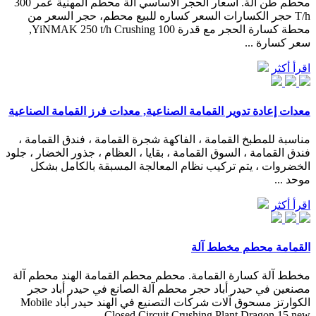
محطم طن آلة. أسعار الحجر الأساسي آلة محطم المهنية عمر 300
T/h حجر الكسارات السعر كساره للبيع محطم، حجر السعر من
محطة كسارة الحجر مع قدرة 100 YiNMAK 250 t/h Crushing,
سعر كسارة ...
اقرأ أكثر
معدات إعادة تدوير القمامة الصناعية, معدات فرز القمامة الصناعية
مناسبة للمطبخ القمامة ، الفاكهة شجرة القمامة ، فندق القمامة ،
فندق القمامة ، السوق القمامة ، بقايا ، العظام ، جذور الخضار ، جلود
الخضروات ، يتم تركيب نظام المعالجة المسبقة بالكامل بشكل
موحد ...
اقرأ أكثر
القمامة محطم مخطط آلة
مخطط آلة كسارة القمامة. محطم محطم القمامة الهند محطم آلة
مصنعين في حيدر أباد حجر محطم آلة الصانع في حيدر أباد حجر
الكوارتز مسحوق آلات شركات التصنيع في الهند حيدر أباد Mobile
Closed Circuit Crushing Plant Dragon 15 new