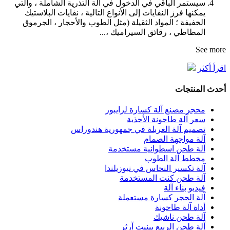
سيستمر الباقي في الدخول في آلة التذرية الشاملة ، والتي
يمكنها فرز النفايات إلى الأنواع التالية ، نفايات البلاستيك
الخفيفة ؛ المواد الثقيلة (مثل الطوب والأحجار ، الجرموق
المطاطي ، رقائق السيراميك ،...
See more
اقرأ أكثر
أحدث المنتجات
محجر مصنع آلة كسارة لرايبور
سعر آلة طاحونة الأحذية
تصميم آلة الغربلة في جمهورية هندوراس
آلة مواجهة الصمام
آلة طحن اسطوانية مستخدمة
مخطط آلة الطوب
آلة تكسير النحاس في نيوزيلندا
آلة طحن كنت المستخدمة
فيديو بناء آلة
آلة الحجر كسارة مستعملة
أداة آلة طاحونة
آلة طحن ناشيك
آلة طحن الربيع بينيت آرثر