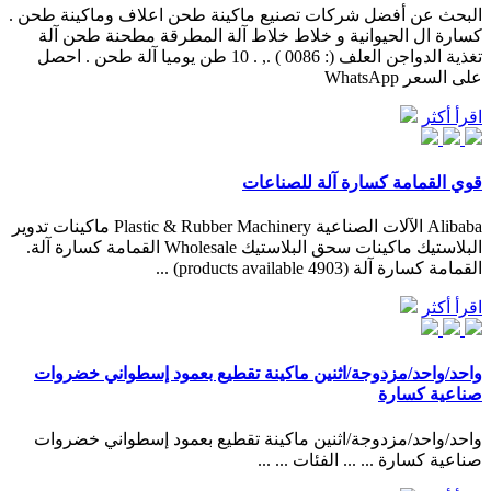
البحث عن أفضل شركات تصنيع ماكينة طحن اعلاف وماكينة طحن .
كسارة ال الحيوانية و خلاط خلاط آلة المطرقة مطحنة طحن آلة
تغذية الدواجن العلف (: 0086 ) ., . 10 طن يوميا آلة طحن . احصل
على السعر WhatsApp
اقرأ أكثر
قوي القمامة كسارة آلة للصناعات
Alibaba الآلات الصناعية Plastic & Rubber Machinery ماكينات تدوير
البلاستيك ماكينات سحق البلاستيك Wholesale القمامة كسارة آلة.
القمامة كسارة آلة (4903 products available) ...
اقرأ أكثر
واحد/واحد/مزدوجة/اثنين ماكينة تقطيع بعمود إسطواني خضروات
صناعية كسارة
واحد/واحد/مزدوجة/اثنين ماكينة تقطيع بعمود إسطواني خضروات
صناعية كسارة ... ... الفئات ... ...