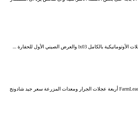
معدات البناء المعدات ... الرباعي الدفع الرباعي الدفع الرباعي 4WD 70HP Small Big آلات زراعية مزرعة معدات لمزرعة الحديقة ... الجرار FarmLead أربعة عجلات الجرار ومعدات المزرعة سعر جيد شادونج