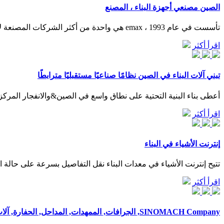
الصين مصنعي أجهزة البناء ، المصنع
تأسست في عام 1993 ، emax هي واحدة من أكثر الشركات المصنعة لأجهزة البناء احترافية في الصين. يرجى أن تطمئن إلى شراء أجهزة بناء عالية الجودة بالجملة بأسعار تنافسية من المصنع.
اقرأ أكثر
تبني آلات البناء في الصين نظامًا صناعيًا مستقبليًا مترابطًا
أعطى بناء البنية التحتية على نطاق واسع في الصين&والانفجار المركز للتكنولوجيات المتقدمة مثل 5g آلات البناء سيناريو
اقرأ أكثر
إنترنت الأشياء في البناء
تتيح إنترنت الأشياء في معدات البناء نقل التفاصيل بسرعة على حالة
اقرأ أكثر
SINOMACH Company, الجرافات, الممهدات, المداحل, الحفارة, آلات البناء