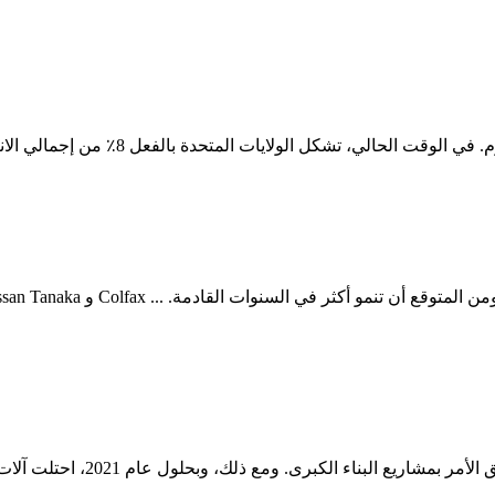
ل 8٪ من إجمالي الانبعاثات العالمية في هذه المنطقة، وهو رقم من المقرر أيضًا أن يرتفع.