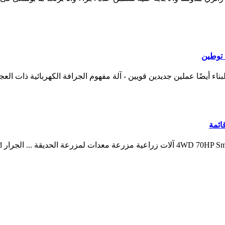
 توطين
ائمة