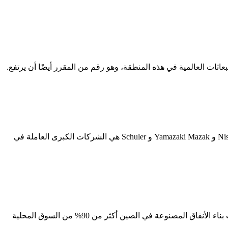
تسجل صناعة البناء في الصين معدل نمو سنوي مركب يزيد عن 8٪ ، ومن المتوقع أن تنمو أكثر في السنوات القادمة. ... Colfax و Nissan Tanaka و Yamazaki Mazak و Schuler هي الشركات الكبرى العاملة في
وفي الماضي، اعتمدت الصين بشدة على الآلات المستوردة عندما يتعلق الأمر بمشاريع البناء الكبرى. ومع ذلك، وبحلول عام 2021، احتلت آلات بناء الأنفاق المصنوعة في الصين أكثر من 90% من السوق المحلية