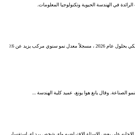
لرائدة في الهندسة الحيوية وتكنولوجيا المعلومات.
نظرة عامة على السوق بلغت قيمة سوق معدات البناء 161 مليار دولار أمريكي في عام 2020 ، ومن المتوقع أن تصل إلى 228 مليار دولار أمريكي بحلول عام 2026 ، مسجلاً معدل نمو سنوي مركب يزيد عن 6٪
 الصناعة. وقال يانغ هوا يونغ، عميد كلية الهندسة ...
ى الاجابه على بعض الاسئلة الافتراضيه واى شخص يرد اى استفسار