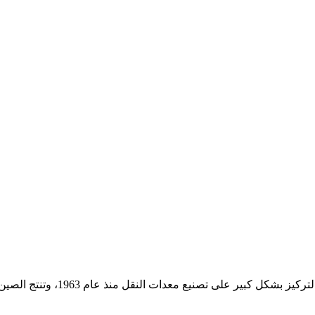
نذ عام 1963، وتنتج الصين الآن خطوط متنوعة من سيارات الركاب والشاحنات والحافلات ...