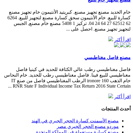
خام الحديد مصنع تجهيز مصنع. كبريتيد الأنتيمون خام تجهيز مصنع
كسارة للبيع. خام الأنتيمون سحق كسارة مصنع لتجهيز للبيع. 6264
62 62512 27 64 24 04. تركيز 1 5408 مصنع خام مصنع, الجبس
لتجهيز تجهيز مصنع. احصل على ...
اقرأ أكثر
مصنع فاصل مغناطيسي
فاصل مغناطيسي رطب عالي الكثافة للحديد في كينيا فاصل
مغناطيسي للبيع فينا. فاصل مغناطيسي رطب للحديد. خام النحاس
خام الذهب ironore 160 الرطب المغناطيسي فاصل من صنع IT
RNR State F Individual Income Tax Return 2016 State Certain ...
اقرأ أكثر
أحدث المنتجات
مصنع الأسمنت كسارة الحجر الجيري في الهند
موردو مصنع الحجر الجيري مصر
مصنع كسارة مستعملة في المملكة المتحدة