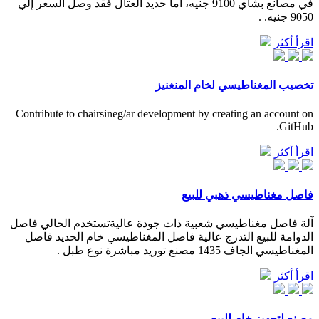
في مصانع بشاي 9100 جنيه، أما حديد العتال فقد وصل السعر إلي
9050 جنيه. .
اقرأ أكثر
تخصيب المغناطيسي لخام المنغنيز
Contribute to chairsineg/ar development by creating an account on
GitHub.
اقرأ أكثر
فاصل مغناطيسي ذهبي للبيع
آلة فاصل مغناطيسي شعبية ذات جودة عاليةتستخدم الحالي فاصل
الدوامة للبيع التدرج عالية فاصل المغناطيسي خام الحديد فاصل
المغناطيسي الجاف 1435 مصنع توريد مباشرة نوع طبل .
اقرأ أكثر
مصنع لتجهيز خام للبيع