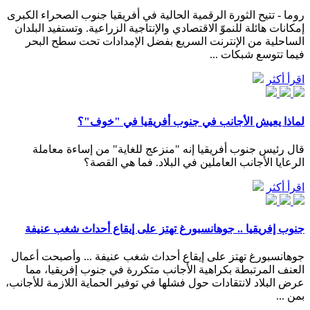
روما - تتيح الثورة الرقمية الحالية في أفريقيا جنوب الصحراء الكبرى
إمكانات هائلة للنموّ الاقتصادي والإنتاجية الزراعية. وتستفيد البلدان
الساحلية من الإنترنت السريع بفضل الإمدادات تحت سطح البحر
فيما تتوسع شبكات ...
اقرأ أكثر
لماذا يعيش الأجانب في جنوب أفريقيا في "خوف"؟
قال رئيس جنوب أفريقيا إنه "منزعج للغاية" من إساءة معاملة
الرعايا الأجانب العاملين في البلاد. فما هي القصة؟
اقرأ أكثر
جنوب إفريقيا .. جوهانسبورغ تهتز على إيقاع أحداث شغب عنيفة
جوهانسبورغ تهتز على إيقاع أحداث شغب عنيفة ... وأصبحت أعمال
العنف المرتبطة بكراهية الأجانب متكررة في جنوب إفريقيا، مما
عرض البلاد لانتقادات حول فشلها في توفير الحماية اللازمة للأجانب،
بمن ...