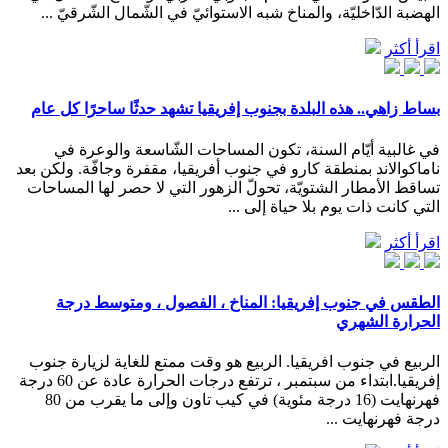
الهضبة الدّاخليّة، والمناخ شبه الاستوائيّ في الشّمال الشّرقيّ ...
اقرأ أكثر
بساط زاهي.. هذه البلدة بجنوب إفريقيا تشهد حدثًا ساحرًا كل عام
في غالبية أيّام السنة، تكون المساحات الشّاسعة والوعرة في
ناماكوالاند بمنطقة كارو في جنوب أفريقيا، مقفرة وجافّة. ولكن بعد
تساقط الأمطار الشتويّة، تحولّ الزهور التي لا حصر لها المساحات
التي كانت ذات يوم بلا حياة إلى ...
اقرأ أكثر
الطقس في جنوب إفريقيا: المناخ ، الفصول ، ومتوسط درجة
الحرارة الشهري
الربيع في جنوب افريقيا. الربيع هو وقت ممتع للغاية لزيارة جنوب
إفريقيا.ابتداء من سبتمبر ، ترتفع درجات الحرارة عادة عن 60 درجة
فهرنهايت (16 درجة مئوية) في كيب تاون وإلى ما يقرب من 80
درجة فهرنهايت ...