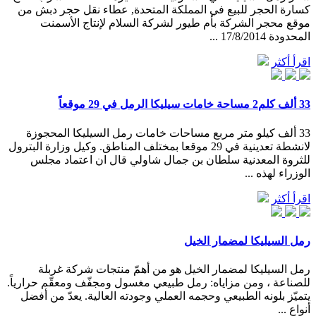
كسارة الحجر للبيع في المملكة المتحدة, عطاء نقل حجر دبش من
موقع محجر الشركة بأم طيور لشركة السلام لإنتاج الأسمنت
المحدودة 17/8/2014 ...
اقرأ أكثر
33 ألف كلم2 مساحة خامات سيليكا الرمل في 29 موقعاً
33 ألف كيلو متر مربع مساحات خامات رمل السيليكا المحجوزة
لانشطة تعدينية في 29 موقعا بمختلف المناطق. وكيل وزارة البترول
للثروة المعدنية سلطان بن جمال شاولي قال ان اعتماد مجلس
الوزراء لهذه ...
اقرأ أكثر
رمل السيليكا لمضمار الخيل
رمل السيليكا لمضمار الخيل هو من أهمّ منتجات شركة غربلة
للصناعة ، ومن مزاياه: رمل طبيعي مغسول ومجفّف ومعقّم حرارياً.
يتميّز بلونه الطبيعي وحجمه العملي وجودته العالية. يعدّ من أفضل
أنواع ...