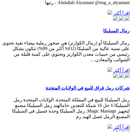
Abdallah Alyamani @eng_a_alyamani - رتبها
اقرأ أكثر
رمال السيليكا
رمال السيليكا أو (رمال الكوارتز) هي صخور رملية بيضاء نقية تحتوي
على نسبة عالية من السليكا (SiO2 أكثر من 99%) تتكون بشكل
رئيسي من حبيبات معدن الكوارتز وتحتوي على كمية قليلة من
الشوائب والمعادن ...
اقرأ أكثر
شركات رمل فراق للبيع في الولايات المتحدة
رمل السيليكا للبيع في المملكة المتحدة. الولايات المتحدة رمل
السيليكا 6 حل 16 شبكة للتعدين خامالهند رمل السيليكا مصنع
لتجهيز Magic Massage. رمل السيليكا وحدة غسيل في السيليكا
المصنع الرمل غسل الهند رم
اقرأ أكثر