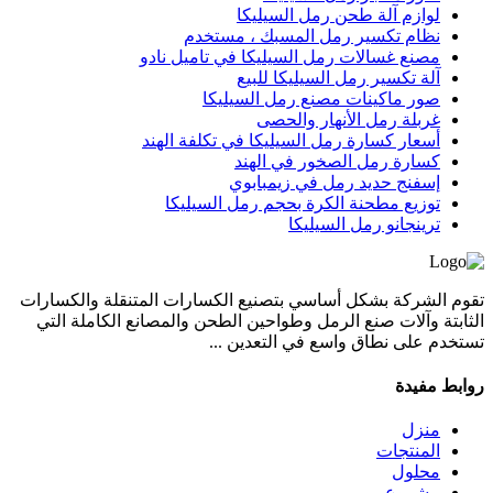
لوازم آلة طحن رمل السيليكا
نظام تكسير رمل المسبك ، مستخدم
مصنع غسالات رمل السيليكا في تاميل نادو
آلة تكسير رمل السيليكا للبيع
صور ماكينات مصنع رمل السيليكا
غربلة رمل الأنهار والحصى
أسعار كسارة رمل السيليكا في تكلفة الهند
كسارة رمل الصخور في الهند
إسفنج حديد رمل في زيمبابوي
توزيع مطحنة الكرة بحجم رمل السيليكا
ترينجانو رمل السيليكا
تقوم الشركة بشكل أساسي بتصنيع الكسارات المتنقلة والكسارات
الثابتة وآلات صنع الرمل وطواحين الطحن والمصانع الكاملة التي
تستخدم على نطاق واسع في التعدين ...
روابط مفيدة
منزل
المنتجات
محلول
مشروع