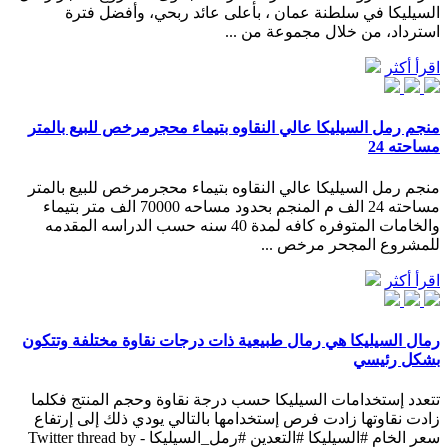
السيليكا في سلطنة عمان ، بأعلى عائد ربحي، وأفضل فترة
استرداد، من خلال مجموعة من ...
اقرأ أكثر
منجم رمل السيليكا عالي النقاوه بتيماء محجرمرخص للبيع بالمتر
مساحته 24
منجم رمل السيليكا عالي النقاوه بتيماء محجرمرخص للبيع بالمتر
مساحته 24 الف م المنجم بحدود مساحه 70000 الف متر بتيماء
والخامات المتوفره كافه لمدة 40 سنه حسب الدراسه المقدمه
للمشروع المجحر مرخص ...
اقرأ أكثر
رمال السيليكا هي رمال طبيعية ذات درجات نقاوة مختلفة وتتكون
بشكل رئيسي
تتعدد إستخدامات السيليكا حسب درجة نقاوة وحجم المنتج فكلما
زادت نقاوتها زادت فرص إستخدامها بالتالي يودي ذلك إلى إرتفاع
سعر الخام #السيليكا #التعدين #رمل_السيليكا - Twitter thread by