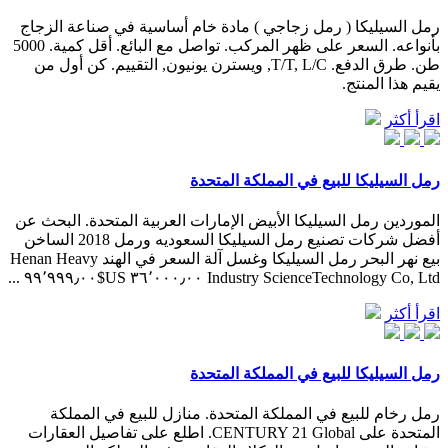
رمل السيليكا ( رمل زجاجي ) مادة خام أساسية في صناعة الزجاج
بأنواعه. السعر على ظهر المركب. تواصل مع البائع. أقل كمية. 5000
طن. طرق الدفع. T/T, L/C, ويسترن يونيون, التقييم. كن أول من
يقيم هذا المنتج.
اقرأ أكثر
رمل السيليكا للبيع في المملكة المتحدة
الموردين رمل السيليكا الأبيض الإمارات العربية المتحدة. البحث عن
أفضل شركات تصنيع رمل السيليكا السعوديه ورمل 2018 الساخن
بيع نهر البحر رمل السيليكا وغسل آلة السعر في الهند Henan Heavy
Industry ScienceTechnology Co, Ltd ٣٦٬٠٠٠٫٠٠ US$٩٩٬٩٩٩٫٠٠ ...
اقرأ أكثر
رمل السيليكا للبيع في المملكة المتحدة
رمل رخام للبيع في المملكة المتحدة. منازل للبيع في المملكة
المتحدة على CENTURY 21 Global. اطلع على تفاصيل العقارات