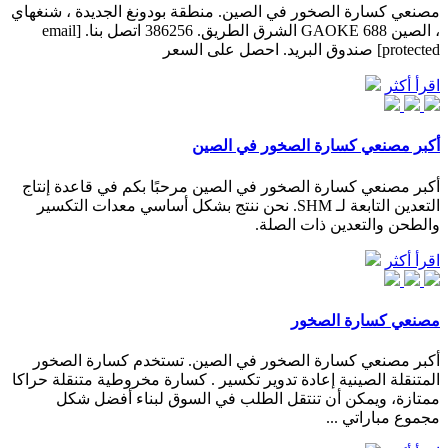
مصنعي كسارة الصخور في الصين. منطقة بودونغ الجديدة ، شنغهاي
، الصين 688 GAOKE الشرق الطريق. 386256 اتصل بنا. [email
protected] صندوق البريد. احصل على السعر
اقرأ أكثر
أكبر مصنعي كسارة الصخور في الصين
أكبر مصنعي كسارة الصخور في الصين مرحبًا بكم في قاعدة إنتاج
التعدين التابعة لـ SHM. نحن ننتج بشكل أساسي معدات التكسير
والطحن والتعدين ذات الصلة.
اقرأ أكثر
مصنعي كسارة الصخور
أكبر مصنعي كسارة الصخور في الصين. تستخدم كسارة الصخور
المتنقلة الصينية إعادة تدوير تكسير . كسارة مخروطية متنقلة حراكا
ممتازة، ويمكن أن تنتقل الطلب في السوق لبناء أفضل شكل
مجموع مباراتي ...