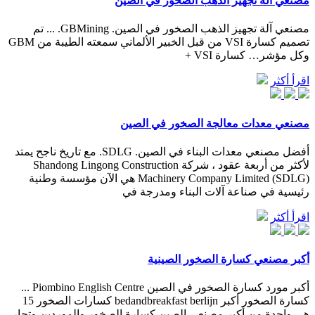
مصنعي آلة تجهيز الذهب الصخور في الصين
مصنعي آلة تجهيز الذهب الصخور في الصين. GBMining. ... تم
تصميم كسارة VSI من قبل الخبير الألماني سمعته الطيبة من GBM
وكل مؤشر… كسارة VSI +
اقرأ أكثر
مصنعي معدات معالجة الصخور في الصين
أفضل مصنعي معدات البناء في الصين. SDLG. مع تاريخ ناجح يمتد
لأكثر من أربعة عقود ، شركة Shandong Lingong Construction
Machinery Company Limited (SDLG) هي الآن مؤسسة وطنية
رئيسية في صناعة آلات البناء ومدرجة في
اقرأ أكثر
أكبر مصنعي كسارة الصخور الصينية
أكبر مورد كسارة الصخور في الصين Piombino English Centre ...
كسارة الصخور أكبر bedandbreakfast berlijn كسارات الصخور 15
هي واحدة من أكبر مصنعي الصين كسارة الصخور والموردين وتجار