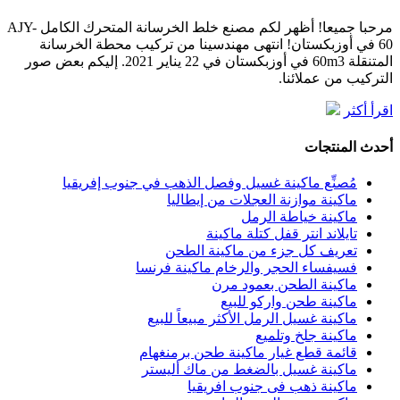
مرحبا جميعا! أظهر لكم مصنع خلط الخرسانة المتحرك الكامل AJY-
60 في أوزبكستان! انتهى مهندسينا من تركيب محطة الخرسانة
المتنقلة 60m3 في أوزبكستان في 22 يناير 2021. إليكم بعض صور
التركيب من عملائنا.
اقرأ أكثر
أحدث المنتجات
مُصنِّع ماكينة غسيل وفصل الذهب في جنوب إفريقيا
ماكينة موازنة العجلات من إيطاليا
ماكينة خياطة الرمل
تايلاند انتر قفل كتلة ماكينة
تعريف كل جزء من ماكينة الطحن
فسيفساء الحجر والرخام ماكينة فرنسا
ماكينة الطحن بعمود مرن
ماكينة طحن واركو للبيع
ماكينة غسيل الرمل الأكثر مبيعاً للبيع
ماكينة جلخ وتلميع
قائمة قطع غيار ماكينة طحن برمنغهام
ماكينة غسيل بالضغط من ماك أليستر
ماكينة ذهب فى جنوب افريقيا