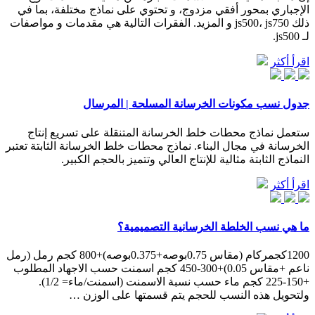
الإجباري بمحور أفقي مزدوج، و تحتوي على نماذج مختلفة، بما في
ذلك js500، js750 و المزيد. الفقرات التالية هي مقدمات و مواصفات
لـ js500.
اقرأ أكثر
جدول نسب مكونات الخرسانة المسلحة | المرسال
ستعمل نماذج محطات خلط الخرسانة المتنقلة على تسريع إنتاج
الخرسانة في مجال البناء. نماذج محطات خلط الخرسانة الثابتة تعتبر
النماذج الثابتة مثالية للإنتاج العالي وتتميز بالحجم الكبير.
اقرأ أكثر
ما هي نسب الخلطة الخرسانية التصميمية؟
1200كجمركام (مقاس 0.75بوصه+0.375بوصه)+800 كجم رمل (رمل
ناعم +مقاس 0.05)+300-450 كجم اسمنت حسب الاجهاد المطلوب
+150-225 كجم ماء حسب نسبة الاسمنت (اسمنت/ماء= 1/2).
ولتحويل هذه النسب للحجم يتم قسمتها على الوزن …