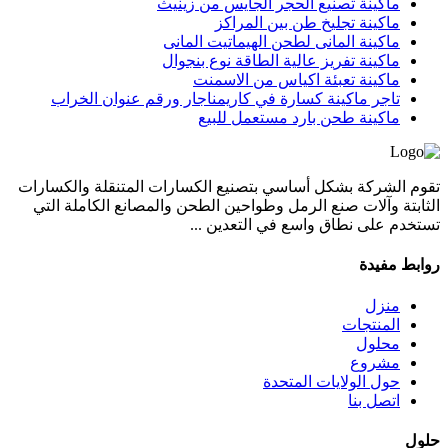
ماكينة تصنيع الحجر الجايس من زينيث
ماكينة تجليخ طن بين المراكز
ماكينة المانى لطحن الهيماتيت المانى
ماكينة تفريز عالية الطاقة نوع بنجوال
ماكينة تعبئة اكياس من الاسمنت
تاجر ماكينة كسارة في كاريمناجار ورقم عنوان الخراب
ماكينة طحن بارد مستعمل للبيع
تقوم الشركة بشكل أساسي بتصنيع الكسارات المتنقلة والكسارات
الثابتة وآلات صنع الرمل وطواحين الطحن والمصانع الكاملة التي
تستخدم على نطاق واسع في التعدين ...
روابط مفيدة
منزل
المنتجات
محلول
مشروع
حول الولايات المتحدة
اتصل بنا
حلول