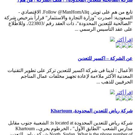
تابع من هم على تويتر. Follow @ManHomAliq. الاقتصادي -
السعودية: أصدرت "وزارة التجارة والاستثمار" قراراً بترخيص شركة
"الصالحية للتعدين المحدودة"، ذات العقد رقم /223803/. وللاطّلاع
على عقد التأسيس الرسمي ...
اقرأ أكثر
عن الشركة – اكسير للتعدين
الأعمال : لدينا فى شركة اكسير للتعدين تركز على تطوير التقنيات
المعدنية الأكثر ملاءمة لإعادة تجهيز مخلفات عمال المناجم
الحرفيين للذهب ...
اقرأ أكثر
شركة رياض للتعدين المحدودة, Khartoum
شركة رياض للتعدين المحدودة is located at: الشعبية جنوب مقابل
مدارس الشعب "الطابق الأول" ، الخرطوم بحري،، Khartoum
North, Sudan. What is the phone number of شركة رياض للتعدين