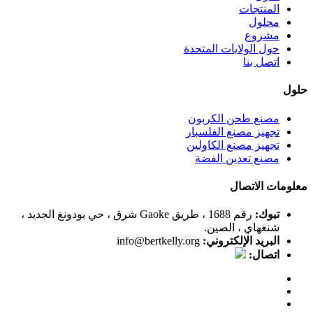
المنتجات
محلول
مشروع
حول الولايات المتحدة
اتصل بنا
حلول
مصنع طحن الكربون
تجهيز مصنع الفلسبار
تجهيز مصنع الكاولين
مصنع تعدين الفضة
معلومات الاتصال
تبوك:
رقم 1688 ، طريق Gaoke شرق ، حي بودونغ الجديد ،
شنغهاي ، الصين.
البريد الإلكتروني:
info@bertkelly.org
اتصال: