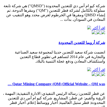
شركة كيو ام أس دي للتعدين المحدودة ("QMSD") هي شركة تابعة
مملوكة بالكامل لشركة قطر للتعدين ("QM") ومقرها الدوحة. تم
إنشاء QMSD ومقرها في الخرطوم لغرض محدد وهو التنقيب عن
المعادن في السودان. بدأت ...
اقرأ أكثر
شركة أرويما للتعدين المحدودة
انضمت شركة سعيد للتعدين حديثا لمجموعة سعيد الصناعية
والتجارية في عام 2014 لتساهم في تطوير قطاع التعدين
واستكشاف المعادن ودفع عجلة التنمية بالبلاد.
اقرأ أكثر
Qatar Mining Company (QM) Official Website – QM was …
عن قطر للتعدين; رسالة الرئيس التنفيذي; الادارة التنفيذية; المهمة ،
الرؤية والقيم; عن قطر; المشاريع. شركة كيو ام أس دي للتعدين
المحدودة; قطر ستيل العالمية; أخبار ووسائط إعلام. أخبار قطر