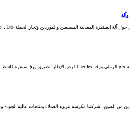
وآلة
معدنية المصنعين والموردين وتجار الجملة -Foshan Taisan Machinery Co. ، Ltd..
ين من الصين ، شركتنا مكرسة لتزويد العملاء بمنتجات عالية الجودة وم