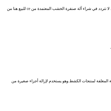
sosn هي واحدة من أكثر الشركات المصنعة والموردة لآلات صقل الخشب احترافية في الصين ، وتتميز بمنتجات عالية الجودة وأسعار تنافسية. لا تتردد في شراء آلة صنفرة الخشب المعتمدة من ce للبيع هنا من
ة المغلفة لمنتجات الكشط.وهو يستخدم لإزالة أجزاء صغيرة من