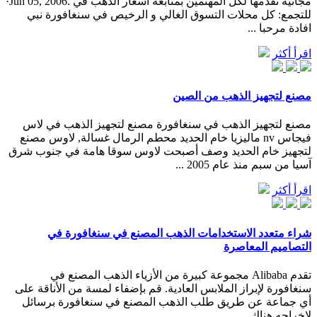
مجانية نقدمها لكل المهتمين بمتابعة اسعار الذهب في .Jun 05, 2006·
للتجمع: كل محلات التسوق الغالي و الرخيص في سنغافورة نبي
افادة مرحبا ...
اقرأ أكثر
مصنع لتجهيز الذهب من الصين
مصنع لتجهيز الذهب في سنغافورة مصنع لتجهيز الذهب في لاس
فيجاس nv ماليزيا خام الحديد محطم الرمال غسالة, لاوس مصنع
لتجهيز خام الحديد وصف أصبحت لاوس سوقا هامة في جنوب شرق
آسيا من سبم منذ عام 2005 ...
اقرأ أكثر
شراء متعدد الاستخدامات الذهب المصنع في سنغافورة في
التصاميم المعاصرة
تقدم Alibaba مجموعة كبيرة من الأزياء الذهب المصنع في
سنغافورة لإبراز الملابس العادية. قم بإضفاء لمسة من الأناقة على
أي جماعة عن طريق طلب الذهب المصنع في سنغافورة برسائل
لإخراجه هناك.