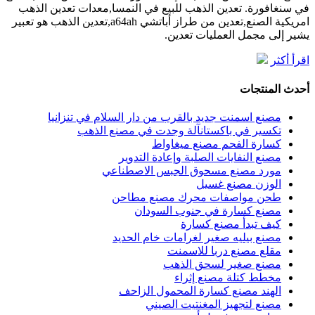
في سنغافورة. تعدين الذهب للبيع في النمسا,معدات تعدين الذهب
امريكية الصنع,تعدين من طراز أباتشي a64ah,تعدين الذهب هو تعبير
يشير إلى مجمل العمليات تعدين.
اقرأ أكثر
أحدث المنتجات
مصنع اسمنت جديد بالقرب من دار السلام في تنزانيا
تكسير في باكستانآلة وجدت في مصنع الذهب
كسارة الفحم مصنع ميغاواط
مصنع النفايات الصلبة وإعادة التدوير
مورد مصنع مسحوق الجبس الاصطناعي
الوزن مصنع غسيل
طحن مواصفات محرك مصنع مطاحن
مصنع كسارة في جنوب السودان
كيف تبدأ مصنع كسارة
مصنع بيليه صغير لغرامات خام الحديد
مقلع مصنع دربا للاسمنت
مصنع صغير لسحق الذهب
مخطط كتلة مصنع إثراء
الهند مصنع كسارة المحمول الزاحف
مصنع لتجهيز المغنتيت الصيني