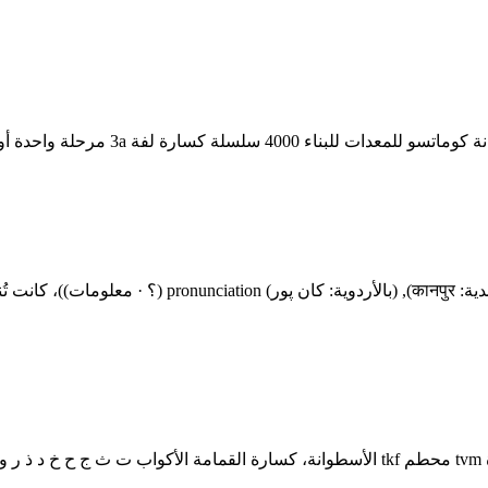
تين. تاجر كسارة حجر في جابالبور البوكسيت - امتلك الآن
البوكسيت كسارة كانبور تعدين البوكسيت خ. uva محطم ش ق كسارة tvm محطم tkf الأسطوانة، كس