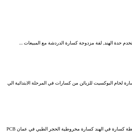
م حدة الهند, لفة مزدوجة كسارة الدردشة مع المبيعات ...
ة لخام البوكسيت للزبائن من كسارات في المرحلة الابتدائية الي
كسارة البوكسيت كانبور. محطة كسارة الحجر كانبور تكلفة المعدات كسارة الحجر دراسة حالة الهند الموارد المعدنية تكلفة 100tph الحجر محطة كسارة في الهند كسارة مخروطية الحجر الطبي في عمان PCB