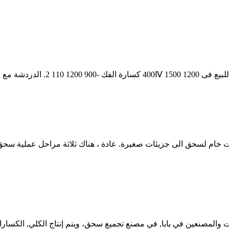
والمصنعين في بابا, في مصنع تجميع سحق، ويتم إنتاج الكلي, الكسار