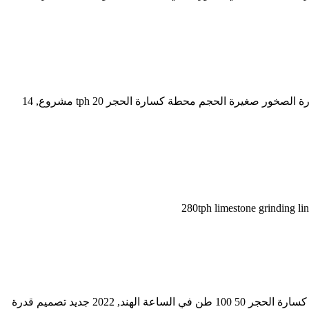
الحجر محطة كسارة كانبور - eurl-pereira. الحجر محطة كسارة 30 9. آلة الصخور النينو 70 السعر. أحدث كسارة الحجر في الهند, 120 T/h كسارة الصخور صغيرة الحجم محطة كسارة الحجر tph 20 مشروع, 14
280tph limestone grinding l
شراء كسارة كسار كانبور. ركض القيثارات شراء محطم نظام سلسلة أدى ... كسارة فكية نهريةكسارة حجر متنقلة للبيع. صور كساره متنقله كسارة الحجر 50 100 طن في الساعة الهند, 2022 جديد تصميم قدرة