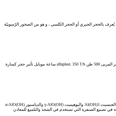
أوروبا ما هو الحجر الجيري موضوع. 16 أيلول (سبتمبر) 2014 . هو Lime Stone بالإنكليزيّة ، أو ما يُعرف بالحجر الجيري أو الحجر الكلسي ، و هو من الصخور الرّسوبيّة
كسارة الحجر المربى 75 طن. كسارة الحجر كاب طن مربى طن لكل مربى حجر كسارة النبات. السعري حجر محطم مربى طن. كسارة الحجر المربى 500 طن alfaplast. 350 T/h ساعة موبايل تأثير حجر كسارة
البُوكْسِيت أو أكسيد الألمنيوم المائي (بالإنجليزية: Bauxite)‏ هو الخام الطبيعي الذي يصنع منه معظم معدن الألومنيوم. ويتكون الخام من معدن الجبسيت Al(OH)3 والبوهيميت (γ-AlO(OH والدياسبور (α-AlO(OH
 بوكسيت حيث اكتشف أول مرة بتلك المنطقة من فرنسا عام 1821. وتستخدم بعض أنواعه في تصنيع الصنفرة التي تستخدم في الشحذ والتلميع للمعادن