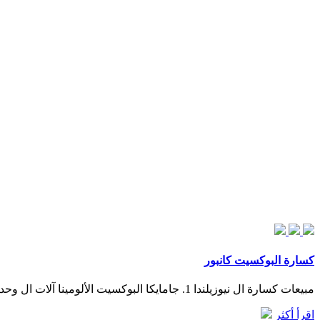
كسارة البوكسيت كانبور
مبيعات كسارة ال نيوزيلندا 1. جامايكا البوكسيت الألومينا آلات ال وحدة طحن الأسمنت في كانبور; الناقلات استخدمت مبيعات مبيعات كسارة الحجارة آلة لسال في جنوب أفريقيا
اقرأ أكثر