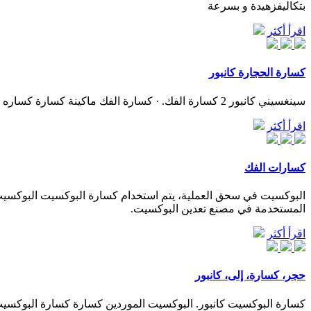
بتكاليفزهيدة و بسرعة
اقرأ أكثر
كسارة الحجارة كانبور
سينغسيني كانبور 2 كسارة الفك. · كسارة الفك ماكينة كسارة كساره للبيع فى 1200 1500 400Ⅳ كسارة الفك -900 1200 110 2. الدردشة مع . دردشة مجانية; وشى مبيعات كسارة الحجر.
اقرأ أكثر
كسارات الفك
المستخدمة في مصنع تعدين البوكسيت.
اقرأ أكثر
حجر، كسارة، إلى، كانبور
كسارة البوكسيت كانبور. البوكسيت الموردين كسارة كسارة البوكسيت 