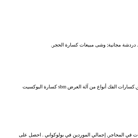
البوكسيت في سحق العملية، يتم استخدام كسارة البوكسيت البوكسيت خام لسحق الى جزيئات صغيرة. عادة ، هناك ثلاثة مراحل عملية سحق.كسارات الفك أنواع من آلة العرض sbm كسارة البوكسيت
ات في المحاجر, إجمالي الموردين في بولوكواني . احصل على