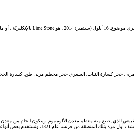
كسارة البوكسيت كانبور الحجر الجيري محطم 
مع قليل من الهماتيت وهو خام الحديد. وسمي الخام