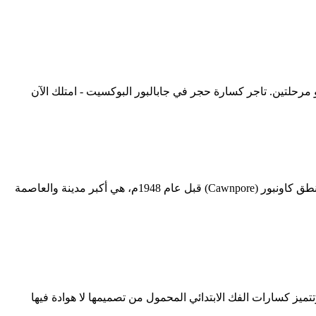
كَنبور أو (نقحرة: كانبور) (بالإنجليزية: Kanpur) ‎ / ‏ ˈ k ɑː n p ʊər ‎ / ‏ ((بالهندية: कानपुर)‏, (بالأردوية: کان پور)‏ pronunciation (؟ · معلومات))، كانت تُنطق كاونبور (Cawnpore) قبل عام 1948م، هي أكبر مدينة والعاصمة
ارة القمامة الأكواب ت ث ج ح خ د ذ ر وتتميز كسارات الفك الابتدائي المحمول من تصميمها لا هوادة فيها