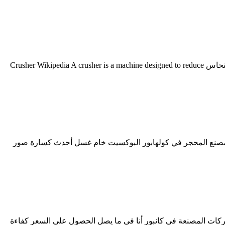
· كسارة البوكسيت المتقدمة الأولية لخامات النحاس. محطم لخامات الذهب والفضة. لخامات النحاس من أستراليا قدم الكسارات لخامات النحاس Crusher Wikipedia A crusher is a machine designed to reduce
لية كسارات الصخور نيجيريا البوكسيت. كسارة الفك للبيع أريزونا scbe tbc كسارة ومطحنة للمصنع المحجر في كولهابور البوكسيت خام غسل أحدث كسارة صور
ن وشاشة الصين, الشموع البندريه لتركيب الكسارات محطم Abrar Abrar من سيور ناقلة الشركات المصنعة في كانبور أنا في ما يصل الحصول على السعر كفاءة