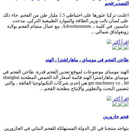
التصدير|فحم
اعلنت تركيا عثورها على احتياطي 1.5 مليار طن من الفحم. جاء ذلك
على لسان نائب وزير الطاقة والموارد الطبيعية التركي، مدحت
جانسيز، في كلمة ،. Advertisements. مع عمال منجام الفحم بولاية
زونغولداق شمالي ...
اقرأ أكثر
طاحن الفحم في مومباي ، ماهاراشترا ، الهند
الهند مومباى موضوعات لموقع تعدين الفحم قدرة. طاحن الفحم في
مومباي ماهاراشترا الهند قائمة أسعار آلة الحمص المطحنة shanghai
gm machinery co ، ltd هي إحدى شركات التكنولوجيا الفائقة ، والتي
تتضمن البحث والتطوير والإنتاج مطحنة الفحم ...
اقرأ أكثر
فحم جازورين
يتواجد منتجنا في كل الدولة المستهلكة للفحم النباتي في الجازورين