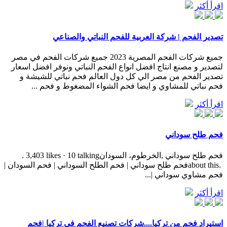
اقرأ أكثر
تصدير الفحم | شركة العربية للفحم النباتي والصناعي
جميع شركات الفحم المصرية 2023 جميع شركات الفحم في مصر
لتصدير و مصنع انتاج افضل انواع الفحم النباتي ونوفر افضل اسعار
تصدير الفحم من مصر الي كل دول العالم فحم نباتي للشيشة و
فحم نباتي للمشاوي و ايضا فحم الشواء المضغوط و فحم ...
اقرأ أكثر
فحم طلح سوداني
‎فحم طلح سوداني‎, ‎‏الخرطوم‏، ‏السودان‏‎. 3,403 likes · 10 talking
about this. ‎فحم طلح سوداني | فحم الطلح السوداني | فحم السودان |
فحم مشاوي سوداني |...
اقرأ أكثر
استيراد فحم من تركيا....شركات تصنيع الفحم في تركيا |فحم