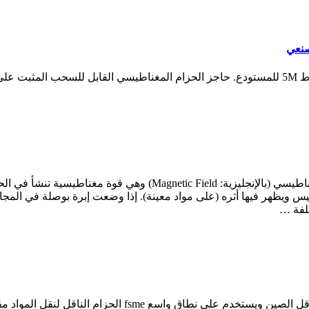
المجال المغناطيسي أو الحقل المغناطيسي ويسمى أحيانًا بالحث المغناطيس
طيس ويظهر فيها أثره (على مواد معينة). إذا وضعت إبرة بوصلة في المج
لفة …
الخردة الناقل نطاق حو - امتلك الآن تستخدم الصين الخردة الح