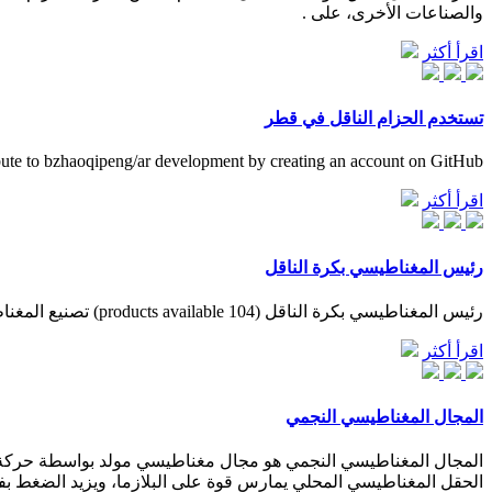
والصناعات الأخرى، على .
اقرأ أكثر
تستخدم الحزام الناقل في قطر
ute to bzhaoqipeng/ar development by creating an account on GitHub.
اقرأ أكثر
رئيس المغناطيسي بكرة الناقل
رئيس المغناطيسي بكرة الناقل (104 products available) تصنيع المغناطيسي الميكانيكيه رئيس ناقل بكرة للحزام الناقل
اقرأ أكثر
المجال المغناطيسي النجمي
المجال المغناطيسي النجمي هو مجال مغناطيسي مولد بواسطة حركة البل
الحقل المغناطيسي المحلي يمارس قوة على البلازما، ويزيد الضغط بفاع