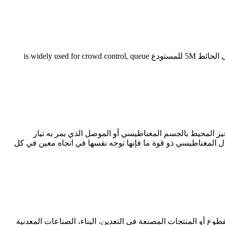
Details of حاجز الحزام المغناطيسي القابل للسحب المثبت على الحائط 5M للمستودع. حاجز الحزام المغناطيسي القابل للسحب المثبت على الحائط 5M للمستودع is widely used for crowd control, queue
ي (بالإنجليزية: Magnetic Field)‏ وهي قوة مغناطيسية تنشأ في الحيز المحيط بالجسم المغناطيسي أو الموصل الذي يمر به تيار
ال المغناطيسي ذو قوة ما فإنها توجه نفسها في اتجاه معين في كل
زام الناقل الصين ويستخدم على نطاق واسع fsme الحزام الناقل لنقل المواد مقطوع أو المنتجات المصنعة في التعدين، البناء، الصناعات المعدنية