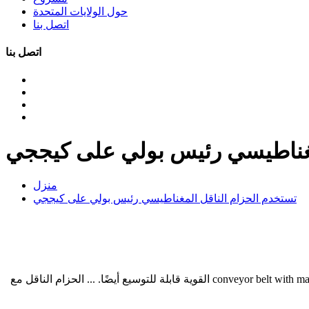
حول الولايات المتحدة
اتصل بنا
اتصل بنا
مغناطيسي رئيس بولي على كيججي
منزل
تستخدم الحزام الناقل المغناطيسي رئيس بولي على كيججي
احصل على conveyor belt with magnetic used عمليًا وموثوقًا وفعالًا في Alibaba والتي تعتبر مثالية لامتصاص الأحمال الثقيلة. هذه conveyor belt with magnetic used القوية قابلة للتوسيع أيضًا. ... الحزام الناقل مع