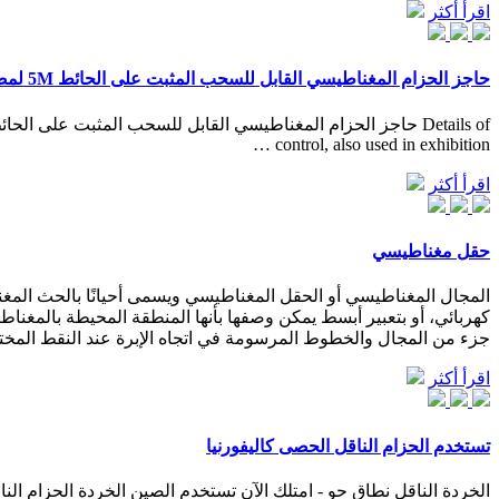
اقرأ أكثر
حاجز الحزام المغناطيسي القابل للسحب المثبت على الحائط 5M لمصنعي
control, also used in exhibition …
اقرأ أكثر
حقل مغناطيسي
كهربائي، أو بتعبير أبسط يمكن وصفها بأنها المنطقة المحيطة بالمغنا
جزء من المجال والخطوط المرسومة في اتجاه الإبرة عند النقط المخت
اقرأ أكثر
تستخدم الحزام الناقل الحصى كاليفورنيا