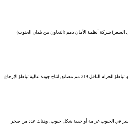
السعر] شركة أنظمة الأمان ذمم (التعاون بين بلدان الجنوب)
جودة عالية مكافحة الحزام الناقل المغنطيسي v الإرجاع التباطؤ نقل الحبوب من الصين, الرائدة في الصين تباطؤ الحزام الناقل العائد v المنتج, تباطؤ الحزام الناقل 219 مم مصانع, انتاج جودة عالية تباطؤ الإرجاع
نغنيز في الحبوب غرامة أو خفية شكل حبوب، وهناك عدد من صخر