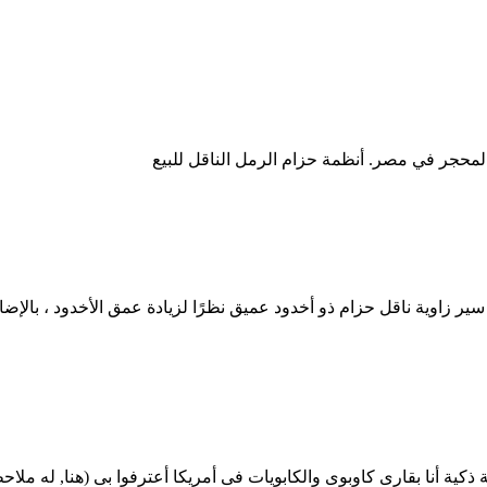
 زاوية ناقل حزام ذو أخدود عميق نظرًا لزيادة عمق الأخدود ، بالإضافة
كية أنا بقارى كاوبوى والكابويات فى أمريكا أعترفوا بى (هنا, له 